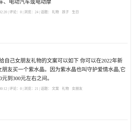
板车、电动汽车或电动摩
2:20 | 评论：
0
| 浏览：
24
| 话题：
礼物
孩子
生日
给自己女朋友礼物的文案可以如下 你可以在2022年新
女朋友买一个紫水晶。因为紫水晶也叫守护爱情水晶,它
0元到300元左右之间。
0:12 | 评论：
0
| 浏览：
21
| 话题：
文案
礼物
女朋友