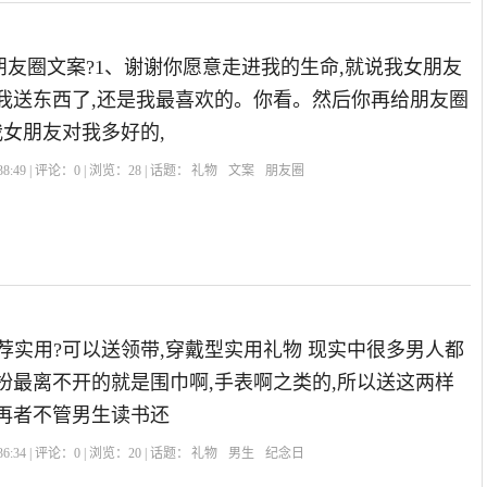
友圈文案?1、谢谢你愿意走进我的生命,就说我女朋友
给我送东西了,还是我最喜欢的。你看。然后你再给朋友圈
我女朋友对我多好的,
8:49 | 评论：
0
| 浏览：
28
| 话题：
礼物
文案
朋友圈
物推荐实用?可以送领带,穿戴型实用礼物 现实中很多男人都
扮最离不开的就是围巾啊,手表啊之类的,所以送这两样
,再者不管男生读书还
6:34 | 评论：
0
| 浏览：
20
| 话题：
礼物
男生
纪念日