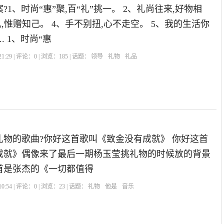
1、时尚“惠”聚,百“礼”挑一。 2、礼尚往来,好物相
礼,惟赠知己。 4、手不别扭,心不走空。 5、我的生活你
. 1、时尚“惠
1:29 | 评论：
0
| 浏览：
185
| 话题：
领导
礼物
礼品
礼物的歌曲?你好这首歌叫《致金没有成就》 你好这首
成就》偶像来了最后一期杨玉莹挑礼物的时候放的背景
首是张杰的《一切都值得
0:54 | 评论：
0
| 浏览：
23
| 话题：
礼物
他是
音乐