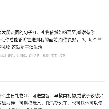
发朋友圈的句子?1、礼物依然如约而至,感谢有你。
么,你总能够将它送到我的面前,有你真好。 3、每个节
的礼物,这就是平淡生活
4:25 | 评论：
0
| 浏览：
17
| 话题：
礼物
宝宝
增重
么生日礼物?1、可送益智、早教类礼物,或孩子较感兴
变磁力棒、可遥控玩具、托马斯火车。也可送他可以使