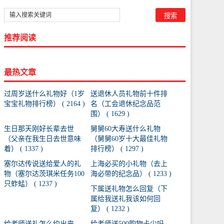
推荐阅读
最热文章
过周岁送什么礼物好（1岁
送退休人员礼物前十件排
宝宝礼物排行榜） ( 2164 )
名（工会退休纪念品范
围） ( 1629 )
生日那天刚好长辈去世
舅舅60大寿送什么礼物
（父亲在我生日去世意味
（舅舅60岁十大最佳礼物
着） ( 1337 )
排行榜） ( 1297 )
塞尔达传说送给爱人的礼
上海必买的小礼物（去上
物（塞尔达茨琪米任务100
海必带的纪念品） ( 1233 )
只蚱蜢） ( 1237 )
下属送礼物怎么回复（下
属给我送礼我该如何回
复） ( 1232 )
给老师送礼怎么约出来
给老师送500购物卡少吗