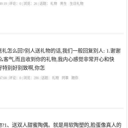
9:19 | 评论：
0
| 浏览：
26
| 话题：
礼物
男生
生日礼物
礼怎么回?别人送礼物的话,我们一般回复别人: 1.谢谢
么客气,而且收到你的礼物,我内心感觉非常开心和快
物好特别好别致啊,你怎
7:08 | 评论：
0
| 浏览：
286
| 话题：
礼物
同事
跟你
?1、送双人甜蜜陶偶。就是用软陶塑的,脸蛋像真人的