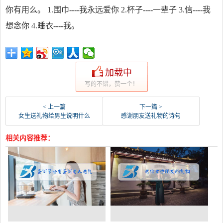
你有用么。 1.围巾----我永远爱你­ 2.杯子----一辈子­ 3.信----我
想念你­ 4.睡衣----我。
加载中
写的不错，赞一个！
< 上一篇
下一篇 >
女生送礼物给男生说明什么
感谢朋友送礼物的诗句
相关内容推荐：