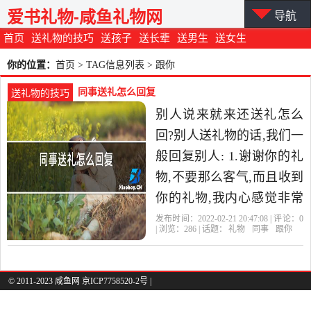
爱书礼物-咸鱼礼物网
导航
首页
送礼物的技巧
送孩子
送长辈
送男生
送女生
你的位置：
首页
> TAG信息列表 > 跟你
同事送礼怎么回复
送礼物的技巧
别人说来就来还送礼怎么
回?别人送礼物的话,我们一
般回复别人: 1.谢谢你的礼
物,不要那么客气,而且收到
你的礼物,我内心感觉非常
开心和快乐。 2.你的礼物
发布时间：2022-02-21 20:47:08 | 评论：
0
| 浏览：
286
| 话题：
礼物
同事
跟你
好特别好别致啊,你怎
© 2011-2023 咸鱼网 京ICP7758520-2号 |