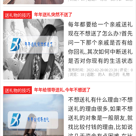
空气炸锅,这些可以提
的
年年送礼突然不送了
送礼物的技巧
每年都要给一个亲戚送礼
现在不想送了怎么办?首先
问一下那个亲戚是否有给
你回礼,其次如何中断送礼
是否对你现有的生活状态
造成影响,例如那个亲戚对
发布时间：2022-02-20 00:23:28 | 评论：
0
| 浏览：
18
| 话题：
的人
自己的
礼物
你有恩,如不送礼会有流言
蜚
年年给领导送礼,今年不想送了
送礼物的技巧
不想送礼有什么理由?不想
送礼的理由很多,如果不想
送礼的对象是一般朋友,就
找比较付钱的理由,比如说