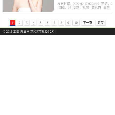
多选择,根据你自己的经济
发布时间：2022-02-17 07:34:10 | 评论：
0
| 浏览：
16
| 话题：
礼物
自己的
父亲
状况和实际情况来选择:
1、
1
2
3
4
5
6
7
8
9
10
下一页
尾页
© 2011-2023 咸鱼网 京ICP7758520-2号 |