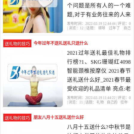
个问题是所有人的一个难
题,对于有业务往来的人来
说,应该不难,现在过年领导
发布时间：2022-02-19 12:44:44 | 评论：
0
| 浏览：
12
| 话题：
领导
过年了
自己
也不敢收礼了,万一中奖了
的
不
今年过年不送礼送礼只送什么
送礼物的技巧
2021过年送礼最佳礼物排
行榜?1、SKG珊瑚红4098
智能颈椎按摩仪 2021春节
送礼送什么好_2021春节最
受欢迎的礼品清单 亮点:老
人、小孩都能用,不挑对象,
发布时间：2022-02-19 11:44:22 | 评论：
0
| 浏览：
11
| 话题：
礼物
自己的
往年
谁用谁舒服 还有黑白两色
朋友八月十五送礼送什么好
送礼物的技巧
八月十五送什么?中秋节是