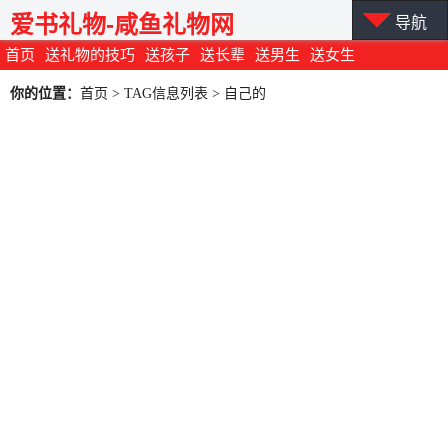
爱书礼物-咸鱼礼物网
导航
首页
送礼物的技巧
送孩子
送长辈
送男生
送女生
你的位置：
首页
> TAG信息列表 > 自己的