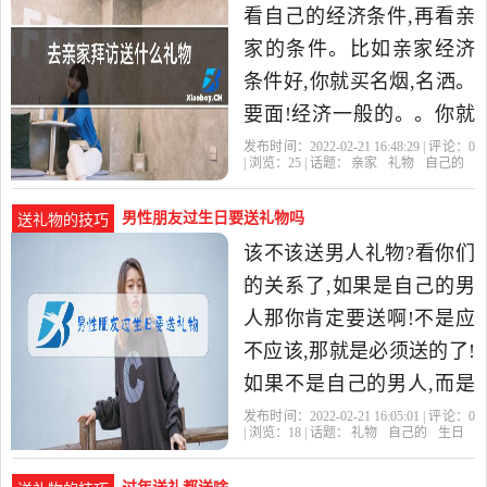
看自己的经济条件,再看亲
家的条件。比如亲家经济
条件好,你就买名烟,名洒。
要面!经济一般的。。你就
买中档酒,多买几箱。经济
发布时间：2022-02-21 16:48:29 | 评论：
0
| 浏览：
25
| 话题：
亲家
礼物
自己的
实惠还要面! 看自己的经
男性朋友过生日要送礼物吗
送礼物的技巧
该不该送男人礼物?看你们
的关系了,如果是自己的男
人那你肯定要送啊!不是应
不应该,那就是必须送的了!
如果不是自己的男人,而是
自己喜欢的人的话,也可以
发布时间：2022-02-21 16:05:01 | 评论：
0
| 浏览：
18
| 话题：
礼物
自己的
生日
送,因为两个人想在一起