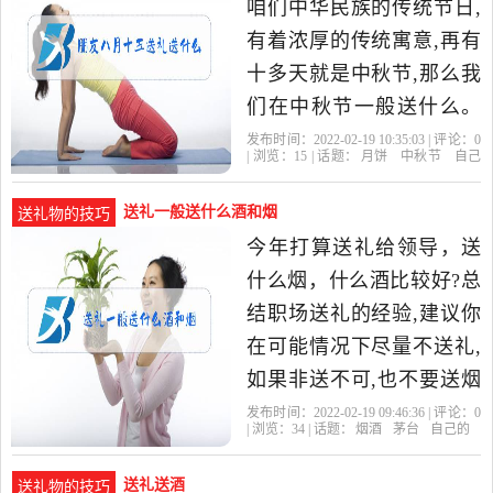
咱们中华民族的传统节日,
有着浓厚的传统寓意,再有
十多天就是中秋节,那么我
们在中秋节一般送什么。
八月十五送礼六样礼都送
发布时间：2022-02-19 10:35:03 | 评论：
0
| 浏览：
15
| 话题：
月饼
中秋节
自己
什么?八月十五送六样礼,必
的
送礼一般送什么酒和烟
送礼物的技巧
今年打算送礼给领导，送
什么烟，什么酒比较好?总
结职场送礼的经验,建议你
在可能情况下尽量不送礼,
如果非送不可,也不要送烟
酒。因为一是烟酒的稀缺
发布时间：2022-02-19 09:46:36 | 评论：
0
| 浏览：
34
| 话题：
烟酒
茅台
自己的
性差。什么烟什么酒送人
比较好
送礼送酒
送礼物的技巧