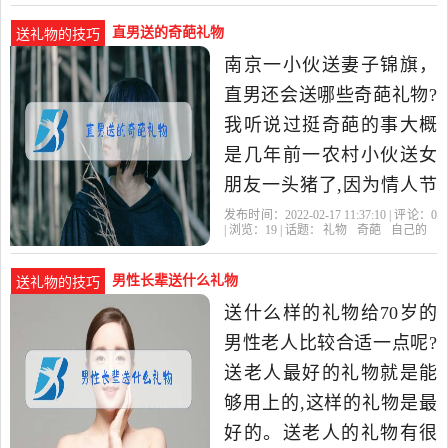
直男送的奇葩礼物
送礼物的技巧
南京一小伙送妻子锦旗，
直男还会送哪些奇葩礼物?
我听说过挺奇葩的事大概
是几年前一农村小伙送女
朋友一头猪了,因为情人节
后没几天是女友哥哥大婚,
发布时间：2022-02-17 11:37:10 | 评论：
0
| 浏览：
19
| 话题：
礼物
奇葩
自己的
正好投其所好了,哈哈!你的
直
男性长辈送什么礼物
送礼物的技巧
送什么样的礼物给70岁的
男性老人比较合适一点呢?
送老人最好的礼物就是能
够用上的,这样的礼物是最
好的。送老人的礼物有很