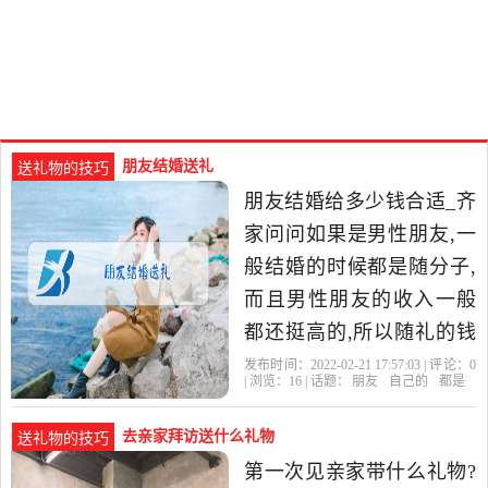
朋友结婚送礼
送礼物的技巧
朋友结婚给多少钱合适_齐
家问问如果是男性朋友,一
般结婚的时候都是随分子,
而且男性朋友的收入一般
都还挺高的,所以随礼的钱
会稍微多一些,随着2000块
发布时间：2022-02-21 17:57:03 | 评论：
0
| 浏览：
16
| 话题：
朋友
自己的
都是
钱都算是中规中矩的做法,
去亲家拜访送什么礼物
送礼物的技巧
第一次见亲家带什么礼物?