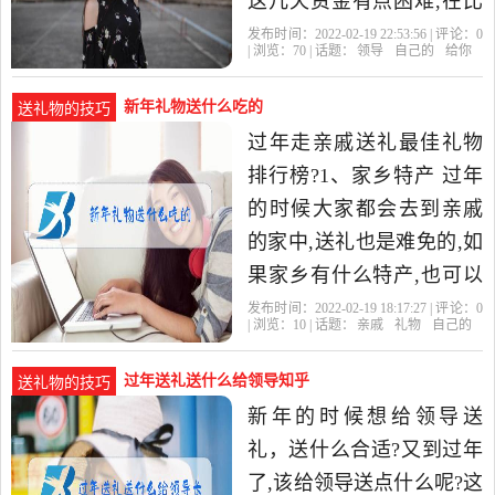
这几天资金有点困难,在比
如说最近比较忙,没时间去
发布时间：2022-02-19 22:53:56 | 评论：
0
| 浏览：
70
| 话题：
领导
自己的
给你
你哪里,如果是领导或者
新年礼物送什么吃的
送礼物的技巧
过年走亲戚送礼最佳礼物
排行榜?1、家乡特产 过年
的时候大家都会去到亲戚
的家中,送礼也是难免的,如
果家乡有什么特产,也可以
当做礼物送给对方,都是特
发布时间：2022-02-19 18:17:27 | 评论：
0
| 浏览：
10
| 话题：
亲戚
礼物
自己的
别具有价值的,主人收到了
过年送礼送什么给领导知乎
送礼物的技巧
新年的时候想给领导送
礼，送什么合适?又到过年
了,该给领导送点什么呢?这