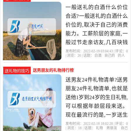
一般送礼的白酒什么价位
合适?一般送礼的白酒什么
价位的,取决于自己的消费
能力。工薪阶层的家庭,一
般过节走亲访友,几百块钱
的酒一般就是大众消费了,
发布时间：2022-02-19 03:04:43 | 评论：
0
| 浏览：
20
| 话题：
白酒
自己的
的人
比较适合自己家庭的消费
送男朋友的礼物排行榜
送礼物的技巧
送男友24件礼物清单?送男
朋友24件礼物清单,也就是
送他1岁到24岁的生日礼物,
可以根据年龄层段来送。
现在最流行的是,一岁送生
日报,二岁奶嘴,三岁定制毛
发布时间：2022-02-18 18:02:28 | 评论：
0
| 浏览：
18
| 话题：
礼物
男朋友
自己