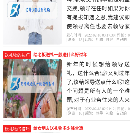
交换,领导在任时如果对你
有提拔知遇之恩,我建议即
使领导离任也要去领导家
中拜年;如果领导在任时对
发布时间：2022-02-18 03:17:30 | 评论：
0
| 浏览：
18
| 话题：
礼物
领导
自己的
你没有任何帮助,仅是一味
地
给老板送礼一般送什么好过年
送礼物的技巧
新年的时候想给领导送
礼，送什么合适?又到过年
了,该给领导送点什么呢?这
个问题是所有人的一个难
题,对于有业务往来的人来
说,应该不难,现在过年领导
发布时间：2022-02-18 02:21:12 | 评论：
0
| 浏览：
16
| 话题：
领导
礼物
自己的
也不敢收礼了,万一中奖了
不
给女朋友送礼物多少钱合适
送礼物的技巧