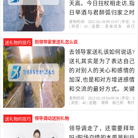
天高。今日拄杖相走访,指
日举酒与君醉弧归家之时
遥相敬,闻君纵歌送我情。
发布时间：2022-02-18 09:33:07 | 评论：
0
| 浏览：
42
| 话题：
走亲访友
自己
行千里,回首望。友人依
的
猕猴桃
到领导家里送礼怎么说
送礼物的技巧
去领导家送礼该如何说话?
送礼其实是为了表达自己
的对别人的关心和感情的
加深,也是和对方增进感情
和交流的最好方式。关键
是感情上的互动交流,至于
发布时间：2022-02-18 04:09:56 | 评论：
0
| 浏览：
48
| 话题：
领导
自己的
有什
礼物轻重,那种形式送礼都
么
不
领导调动送别礼物
送礼物的技巧
领导调走了，还需要拜年
吗?职场交情的本质是利益