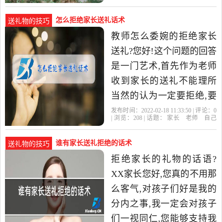
巾,四岁幼儿园小红花,
的
怎么拒绝家长送礼话术
送礼物的技巧
教师怎么委婉的拒绝家长
送礼?您好!这个问题的回答
是一门艺术,首先作为老师
收到家长的送礼不能理所
当然的认为一定要拒绝,要
具体分清情。拒绝家长的
发布时间：2022-02-18 11:33:50 | 评论：
0
| 浏览：
208
| 话题：
家长
老师
自己
礼物的话语?XX家长您好,
的
您
谁有家长送礼拒绝的话术
送礼物的技巧
拒绝家长的礼物的话语?
XX家长您好,您真的不用那
么客气,对孩子们好是我的
分内之事,我一定会对孩子
们一视同仁,您能够支持我