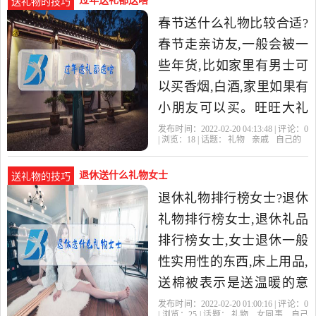
过年送礼都送啥
送礼物的技巧
春节送什么礼物比较合适?
春节走亲访友,一般会被一
些年货,比如家里有男士可
以买香烟,白酒,家里如果有
小朋友可以买。旺旺大礼
包,零食礼包。超市里面还
发布时间：2022-02-20 04:13:48 | 评论：
0
| 浏览：
18
| 话题：
礼物
亲戚
自己的
会准备各种新鲜水果的礼
退休送什么礼物女士
送礼物的技巧
退休礼物排行榜女士?退休
礼物排行榜女士,退休礼品
排行榜女士,女士退休一般
性实用性的东西,床上用品,
送棉被表示是送温暖的意
思,送家用的电器,送你炖锅,
发布时间：2022-02-20 01:00:16 | 评论：
0
| 浏览：
25
| 话题：
礼物
女同事
自己