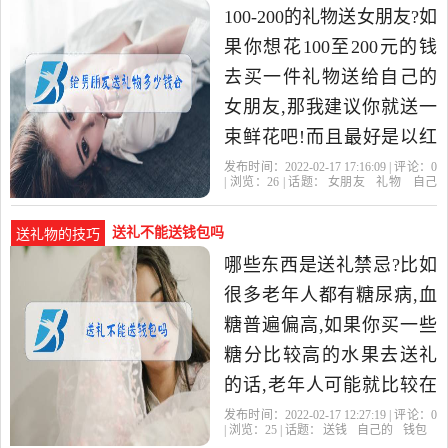
100-200的礼物送女朋友?如
果你想花100至200元的钱
去买一件礼物送给自己的
女朋友,那我建议你就送一
束鲜花吧!而且最好是以红
色玫瑰花为主题的,而且最
发布时间：2022-02-17 17:16:09 | 评论：
0
| 浏览：
26
| 话题：
女朋友
礼物
自己
好有9这个数字的枝数的。
的
送礼不能送钱包吗
送礼物的技巧
哪些东西是送礼禁忌?比如
很多老年人都有糖尿病,血
糖普遍偏高,如果你买一些
糖分比较高的水果去送礼
的话,老年人可能就比较在
意了,会认为你考虑的不够
发布时间：2022-02-17 12:27:19 | 评论：
0
| 浏览：
25
| 话题：
送钱
自己的
钱包
周全。 7、不能送包装杂