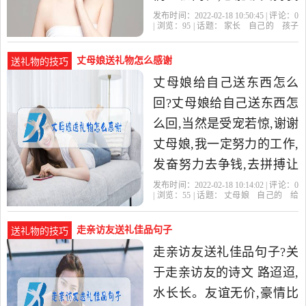
的工作我已经非常感激
发布时间：2022-02-18 10:50:45 | 评论：
0
| 浏览：
95
| 话题：
家长
自己的
孩子
了。心意领了,但收下您的
们
东西
丈母娘送礼物怎么感谢
送礼物的技巧
丈母娘给自己送东西怎么
回?丈母娘给自己送东西怎
么回,当然是受宠若惊,谢谢
丈母娘,我一定努力的工作,
发奋努力去争钱,去拼搏让
丈母娘大人放心,一定把自
发布时间：2022-02-18 10:14:02 | 评论：
0
| 浏览：
55
| 话题：
丈母娘
自己的
给
己的小家建立好,让岳母
自己
走亲访友送礼佳品句子
送礼物的技巧
走亲访友送礼佳品句子?关
于走亲访友的诗文 路迢迢,
水长长。友谊无价,豪情比