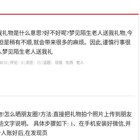
礼物是什么意思?好不好呢?梦见陌生老人送我礼物,今
但是稍有不顺,就会带来很多的麻烦。因此,谨慎行事很
人梦见陌生老人送我礼
9:32 | 评论：
0
| 浏览：
15
| 话题：
给我
东西
老人
!怎么晒朋友圈?方法:直接把礼物拍个照片上传到朋友
些文字说明。 具体步骤如下: 1、在手机安装好微信,并
个人账好后,在发现页