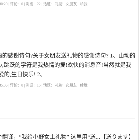
0:20 | 评论：
0
| 浏览：
22
| 话题：
礼物
女朋友
给我
的感谢诗句?关于女朋友送礼物的感谢诗句? 1、山动的
,跳跃的字符是我热情的爱!欢快的消息音!当然就是我
的,生日快乐! 2、
5:36 | 评论：
0
| 浏览：
15
| 话题：
礼物
女朋友
给我
翻译，“我给小野女士礼物” 这里用“送...【送ります】