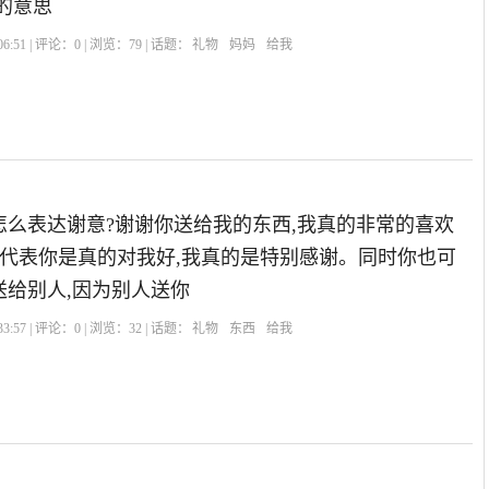
物的意思
6:51 | 评论：
0
| 浏览：
79
| 话题：
礼物
妈妈
给我
怎么表达谢意?谢谢你送给我的东西,我真的非常的喜欢
,代表你是真的对我好,我真的是特别感谢。同时你也可
送给别人,因为别人送你
3:57 | 评论：
0
| 浏览：
32
| 话题：
礼物
东西
给我