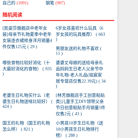
自己的
(1091)
钢笔
(907)
随机阅读
[凯姿莎旗舰店中老年女
6岁女孩喜欢什么玩具（6
装]母亲节礼物夏季中老年
岁女孩的玩具推荐） ( 663
)
女装连衣裙修身洋月销量4
件仅售125元 ( 29 )
男朋友送的礼物不喜欢 (
11 )
哪些食物比较好消化（十
婆婆丈母娘的送给母亲礼
大最好消化的食物） ( 935
品妈妈生日老人父亲节中
)
年礼物-老人礼品(铭宸家
居专营店仅售22.39元) ( 34
)
老婆生日礼物买什么（老
[林芳旗舰店手工创意粘贴
婆生日礼物送啥比较好） (
类]儿童手工DIY领带父亲
424 )
节日创意粘贴手月销量5件
仅售2元 ( 43 )
国王的礼物（国王的礼物
小男孩10岁生日礼物（送
怎么样） ( 821 )
10小男孩生日礼物排行
榜） ( 288 )