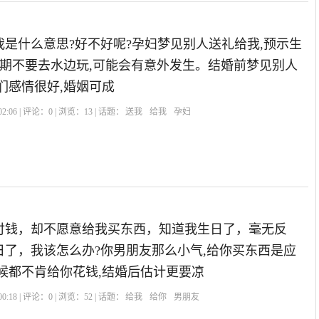
是什么意思?好不好呢?孕妇梦见别人送礼给我,预示生
近期不要去水边玩,可能会有意外发生。结婚前梦见别人
们感情很好,婚姻可成
2:06 | 评论：
0
| 浏览：
13
| 话题：
送我
给我
孕妇
付钱，却不愿意给我买东西，知道我生日了，毫无反
日了，我该怎么办?你男朋友那么小气,给你买东西是应
候都不肯给你花钱,结婚后估计更要凉
0:18 | 评论：
0
| 浏览：
52
| 话题：
给我
给你
男朋友