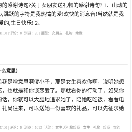
的感谢诗句?关于女朋友送礼物的感谢诗句? 1、山动的
,跳跃的字符是我热情的爱!欢快的消息音!当然就是我
的,生日快乐! 2、
1:30 | 评论：
0
| 浏览：
28
| 话题：
女朋友
礼物
给我
什么意思）
给我是啥意思啊傻小子，那是女生喜欢你啊，说明她想
离，也就是和你谈恋爱了。那就看你的行动了，如果你
的话，你就可以大胆地追求她了，陪她吃吃饭，看看电
。礼尚往来，可以送她一份喜欢的礼品，可以先征求她
7:50 | 评论：
0
| 浏览：
1013
| 话题：
女生送礼物给我
女生
礼物
给我
你的