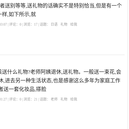
或者送别等等,送礼物的话确实不是特别恰当,但是有一个
样,如下所示,就
3:07 | 评论：
0
| 浏览：
17
| 话题：
日语
礼物
给我
送什么礼物?老师阿姨退休,送礼物。一般送一束花,会
休,进去另一种生活状态,也是感谢这么多年为家庭工作
者送一套化妆品,搽脸
1:27 | 评论：
0
| 浏览：
21
| 话题：
老师
礼物
给我