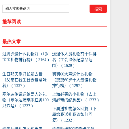
推荐阅读
最热文章
过周岁送什么礼物好（1岁
送退休人员礼物前十件排
宝宝礼物排行榜） ( 2164 )
名（工会退休纪念品范
围） ( 1629 )
生日那天刚好长辈去世
舅舅60大寿送什么礼物
（父亲在我生日去世意味
（舅舅60岁十大最佳礼物
着） ( 1337 )
排行榜） ( 1297 )
塞尔达传说送给爱人的礼
上海必买的小礼物（去上
物（塞尔达茨琪米任务100
海必带的纪念品） ( 1233 )
只蚱蜢） ( 1237 )
下属送礼物怎么回复（下
属给我送礼我该如何回
复） ( 1232 )
给老师送礼怎么约出来
给老师送500购物卡少吗