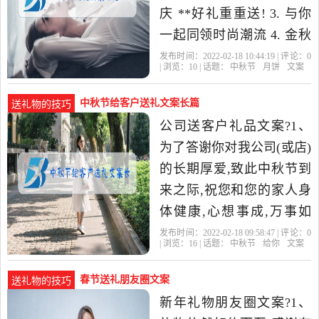
庆 **好礼重重送! 3. 与你
一起同领时尚潮流 4. 金秋
十月,您准备好了吗?去xxx
发布时间：2022-02-18 10:44:19 | 评论：
0
| 浏览：
10
| 话题：
中秋节
月饼
文案
时尚内衣馆购物...
中秋节给客户送礼文案长篇
送礼物的技巧
公司送客户礼品文案?1、
为了答谢你对我公司(或店)
的长期厚爱,致此中秋节到
来之际,祝您和您的家人身
体健康,心想事成,万事如
意。特备小小薄礼一份,请
发布时间：2022-02-18 09:58:47 | 评论：
0
| 浏览：
16
| 话题：
中秋节
给你
文案
您于XX时间来我公司(或店
春节送礼朋友圈文案
送礼物的技巧
新年礼物朋友圈文案?1、