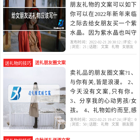
朋友礼物的文案可以如下
你可以在2022年新年来临
之际去给女朋友买一个紫
水晶。因为紫水晶也叫守
护爱情水晶,它的价位一般
发布时间：2022-02-21 20:30:12 | 评论：
0
| 浏览：
21
| 话题：
文案
礼物
女朋友
是在50元到300元左右之
间。
送礼朋友圈文案
送礼物的技巧
卖礼品的朋友圈文案?1、
与你有关,皆是浪漫。 2、
今天没有文案,只有你。
3、分享我的心动男孩/女
孩。 4、礼物如约而至,感
谢一路有你。 5、谢天谢
发布时间：2022-02-21 19:47:24 | 评论：
0
| 浏览：
50
| 话题：
礼物
文案
朋友圈
地,这次并不是死亡芭比。
6