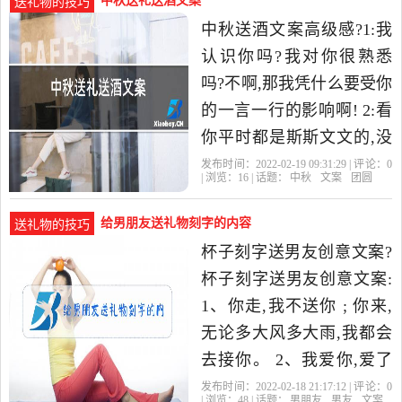
中秋送礼送酒文案
送礼物的技巧
中秋送酒文案高级感?1:我
认识你吗?我对你很熟悉
吗?不啊,那我凭什么要受你
的一言一行的影响啊! 2:看
你平时都是斯斯文文的,没
想到,到了酒桌上,几杯红酒
发布时间：2022-02-19 09:31:29 | 评论：
0
| 浏览：
16
| 话题：
中秋
文案
团圆
下肚,就显出了真实的自
给男朋友送礼物刻字的内容
送礼物的技巧
杯子刻字送男友创意文案?
杯子刻字送男友创意文案:
1、你走,我不送你 ; 你来,
无论多大风多大雨,我都会
去接你。 2、我爱你,爱了
整整一个曾经。 3、每件事
发布时间：2022-02-18 21:17:12 | 评论：
0
| 浏览：
48
| 话题：
男朋友
男友
文案