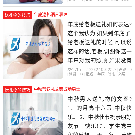
最后都会是好事。如
年底送礼语言表达
送礼物的技巧
年底给老板送礼如何表达?
这个我认为,如果到年底了,
给老板送礼的时候,可以说
这样的话,老板,谢谢你这一
年来对我的照顾,如果没有
您的这一年照顾,我不可能
发布时间：2022-02-18 20:22:28 | 评论：
0
| 浏览：
14
| 话题：
年底
薄礼
文案
有这么大的成就的。我
中秋节送礼文案成功男士
送礼物的技巧
中秋男人送礼物的文案?
1、的月亮十六圆,中秋快
乐。 2、中秋佳节祝亲朋好
友节日快乐! 3、学生党中