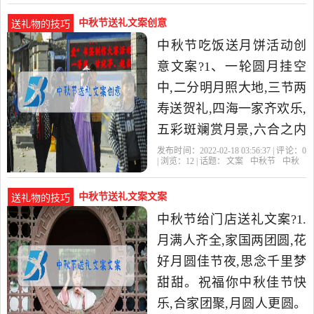
开、
中秋节送礼文案创意
送礼物的技巧
中秋节吃饭送月饼活动创
意文案?1、一轮圆月挂空
中,二分明月照大地,三节两
寿送贺礼,四海一家齐欢乐,
五彩斑斓赏月景,六合之内
普同庆,七步成诗颂中秋,八
发布时间：2022-02-18 03:56:37 | 评论：
0
| 浏览：
12
| 话题：
文案
中秋节
中秋
月十五吃月饼! 2、我吃
中秋节送礼文案文案
送礼物的技巧
中秋节给门店送礼文案?1.
月满人齐全,家国两团圆,花
好月圆佳节夜,思念千里梦
甜甜。祝福你中秋佳节快
乐,合家团聚,月圆人更圆。