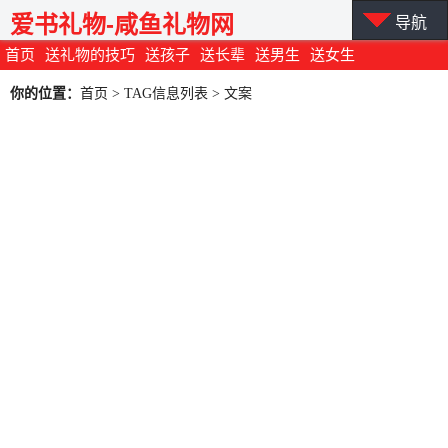
爱书礼物-咸鱼礼物网
导航
首页
送礼物的技巧
送孩子
送长辈
送男生
送女生
你的位置：
首页
> TAG信息列表 > 文案