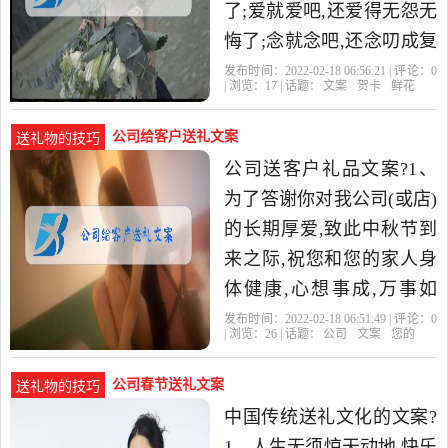
了;爱就爱吧,还爱得无怨无
悔了;念就念吧,还念叨成复
读机了。520表白日,爱你曾
发布时间：2022-02-18 06:56:21 | 评论：
0
| 浏览：
17
| 话题：
文案
贺卡
鲜花
经无可救药! 2.如果
公司给客户送礼文案
送礼物的技巧
公司送客户礼品文案?1、
为了答谢你对我公司(或店)
的长期厚爱,致此中秋节到
来之际,祝您和您的家人身
体健康,心想事成,万事如
意。特备小小薄礼一份,请
发布时间：2022-02-18 06:51:49 | 评论：
0
| 浏览：
26
| 话题：
公司
文案
您的
您于XX时间来我公司(或店
公司春节送礼文案
送礼物的技巧
中国传统送礼文化的文案?
1、人生无须惊天动地,快乐