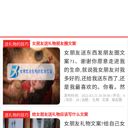
女朋友送礼物朋友圈文案
送礼物的技巧
女朋友送东西发朋友圈文
案?1、谢谢你愿意走进我
的生命,就说我女朋友对我
多好的,还给我送东西了,还
是我最喜欢的。你看。然
后你再给朋友圈发照片 2、
发布时间：2022-02-21 20:38:49 | 评论：
0
| 浏览：
28
| 话题：
礼物
文案
朋友圈
就说我女朋友对我多好的,
给女朋友送礼物应该写什么文案
送礼物的技巧
女朋友礼物文案?给自己女