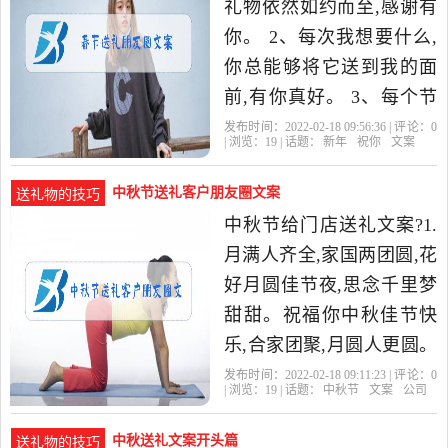
礼物依然如约而至,感谢有
你。 2、每次我想要什么,
你总能够将它送到我的面
前,有你真好。 3、每个节
日都能够收到你的礼物,这
发布时间：2022-02-18 09:56:36 | 评论：
0
| 浏览：
19
| 话题：
新年
祝你
文案
就是平淡生活中的一丝慰
藉
中秋节送礼客户朋友圈文案
送礼物的技巧
中秋节给门店送礼文案?1.
月满人齐全,家国两团圆,花
好月圆佳节夜,思念千里梦
甜甜。祝福你中秋佳节快
乐,合家团聚,月圆人更圆。
中秋节快乐! 2. 值此中秋佳
发布时间：2022-02-18 09:11:23 | 评论：
0
| 浏览：
19
| 话题：
中秋节
文案
公司
节,发个短信表一切
中秋送礼文案开头篇
送礼物的技巧