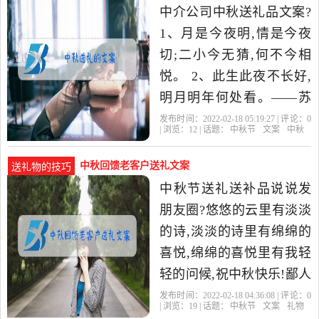
中介公司中秋送礼品文案?
1、月是今夜明,情是今夜
切;二小今无猜,何不今相
悦。 2、此生此夜不长好,
明月明年何处看。——苏
轼《阳关曲》 3、妙曲虽
发布时间：2022-02-18 05:19:27 | 评论：
0
| 浏览：
12
| 话题：
中秋节
文案
中秋
传,毕竟人何许。——郭应
祥
中秋回馈老客户送礼文案
送礼物的技巧
中秋节送礼送补品说说发
朋友圈?悠悠的云里有淡淡
的诗,淡淡的诗里有绵绵的
喜悦,绵绵的喜悦里有我轻
轻的问候,祝中秋快乐!鄙人
提醒:沉鱼落雁、闭月羞
发布时间：2022-02-18 04:36:08 | 评论：
0
| 浏览：
19
| 话题：
中秋节
文案
礼物
花、人见人爱、花见花