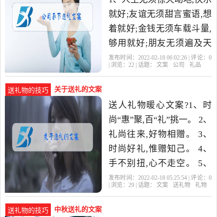
就好;友谊无须甜言蜜语,想
着就好;金钱无须车载斗量,
够用就好;朋友无须遍及天
下,有你就好!祝新年快乐!
发布时间：2022-02-18 06:02:26 | 评论：
0
| 浏览：
22
| 话题：
文案
公司
礼品
2、用舞蹈舞出一个
关于送礼的文案
送礼物的技巧
送人礼物暖心文案?1、时
尚“惠”聚,百“礼”挑一。 2、
礼尚往来,好物相赠。 3、
时尚好礼,惟赠知己。 4、
手不别扭,心不走空。 5、
我的生活你点缀,你的生命
发布时间：2022-02-18 05:25:54 | 评论：
0
| 浏览：
29
| 话题：
文案
送礼物
礼物
我。送给朋友礼物
中秋送礼的文案
送礼物的技巧