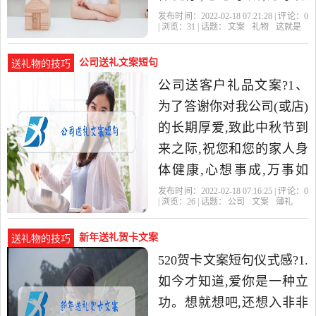
意。特备小小薄礼一份,请
发布时间：2022-02-18 07:21:28 | 评论：
0
| 浏览：
31
| 话题：
文案
礼物
这就是
您于XX时间来我公司(或店
公司送礼文案短句
送礼物的技巧
公司送客户礼品文案?1、
为了答谢你对我公司(或店)
的长期厚爱,致此中秋节到
来之际,祝您和您的家人身
体健康,心想事成,万事如
意。特备小小薄礼一份,请
发布时间：2022-02-18 07:16:25 | 评论：
0
| 浏览：
26
| 话题：
公司
文案
薄礼
您于XX时间来我公司(或店
新年送礼贺卡文案
送礼物的技巧
520贺卡文案短句仪式感?1.
如今才知道,爱你是一种立
功。想就想吧,还想入非非