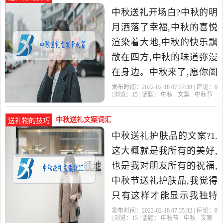
中秋送礼开场白?中秋的明
月洒落了幸福,中秋的喜悦
渲染着大地,中秋的快乐飘
散在四方,中秋的味道弥漫
在身边。中秋来了,愿你阖
家欢乐,幸福美满。中秋快
发布时间：2022-02-18 07:37:38 | 评论：
0
| 浏览：
15
| 话题：
中秋
文案
中秋节
乐! 一轮明月挂天边,中
中秋送礼文案词汇
送礼物的技巧
中秋送礼护肤品的文案?1.
这大概就是我所有的美好,
也是我对朋友所有的祝福,
中秋节送礼护肤品,我觉得
只有这样才能显示我独特
的心意! 2.这大概就是我对
发布时间：2022-02-18 07:35:32 | 评论：
0
| 浏览：
15
| 话题：
中秋节
中秋
文案