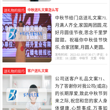
朋友所有的心意与关怀,
中秋送礼文案怎么写
送礼物的技巧
中秋节给门店送礼文案?1.
月满人齐全,家国两团圆,花
好月圆佳节夜,思念千里梦
甜甜。祝福你中秋佳节快
乐,合家团聚,月圆人更圆。
中秋节快乐! 2. 值此中秋佳
发布时间：2022-02-18 07:30:17 | 评论：
0
| 浏览：
18
| 话题：
中秋节
文案
中秋
节,发个短信表一切
客户送礼文案
送礼物的技巧
公司送客户礼品文案?1、
为了答谢你对我公司(或店)
的长期厚爱,致此中秋节到
来之际,祝您和您的家人身
体健康,心想事成,万事如