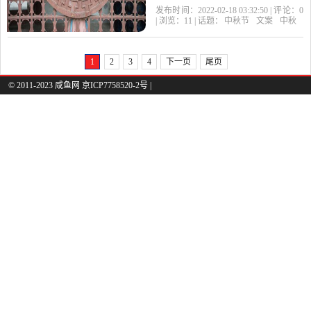
中秋节快乐! 2. 值此中秋佳
发布时间：2022-02-18 03:32:50 | 评论：
0
| 浏览：
11
| 话题：
中秋节
文案
中秋
节,发个短信表一切
1
2
3
4
下一页
尾页
© 2011-2023 咸鱼网 京ICP7758520-2号 |