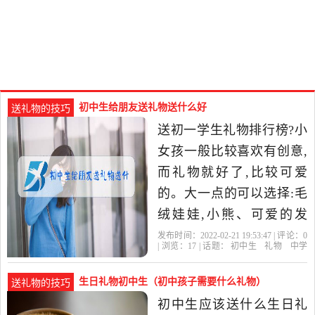
初中生给朋友送礼物送什么好
送礼物的技巧
送初一学生礼物排行榜?小
女孩一般比较喜欢有创意,
而礼物就好了,比较可爱
的。大一点的可以选择:毛
绒娃娃,小熊、可爱的发
卡、卡通玩偶。 我的初中
发布时间：2022-02-21 19:53:47 | 评论：
0
| 浏览：
17
| 话题：
初中生
礼物
中学
生是一名初中生,初中的一
生
个
生日礼物初中生（初中孩子需要什么礼物）
送礼物的技巧
初中生应该送什么生日礼