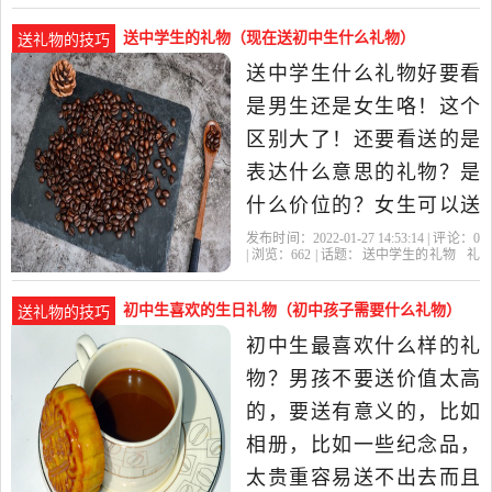
较幽默的人，可以给他买
送中学生的礼物（现在送初中生什么礼物）
送礼物的技巧
一些有趣的笑话书。如果
送中学生什么礼物好要看
是文质彬彬类的，可以选
是男生还是女生咯！这个
择一些文学类的书籍。都
区别大了！还要看送的是
说书...初中生
表达什么意思的礼物？是
什么价位的？女生可以送
娃娃啊，男生就送一些运
发布时间：2022-01-27 14:53:14 | 评论：
0
| 浏览：
662
| 话题：
送中学生的礼物
礼
动之类的器械，滑板，滑
物
初中生
创意
就能
冰鞋，篮球··· 【你再详细
初中生喜欢的生日礼物（初中孩子需要什么礼物）
送礼物的技巧
说说，有问题我随时乐意
初中生最喜欢什么样的礼
帮助】初中生送什么礼
物？男孩不要送价值太高
物？同学之间送杯子代表
的，要送有意义的，比如
“一辈子的友谊
相册，比如一些纪念品，
太贵重容易送不出去而且