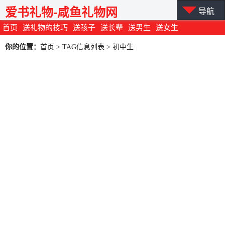
爱书礼物-咸鱼礼物网
导航
首页
送礼物的技巧
送孩子
送长辈
送男生
送女生
你的位置：
首页
> TAG信息列表 > 初中生