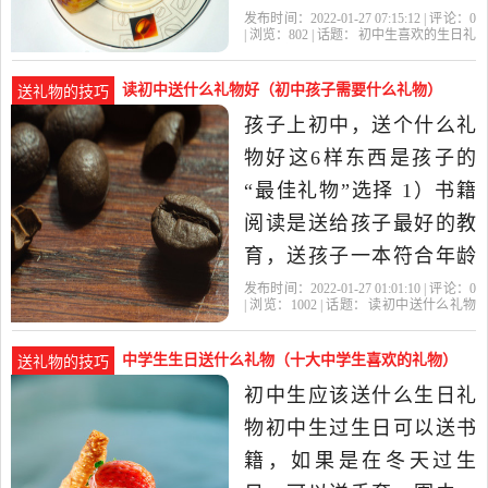
显得不好。 最受中学生喜
发布时间：2022-01-27 07:15:12 | 评论：
0
| 浏览：
802
| 话题：
初中生喜欢的生日礼
欢的礼物就是智能手机。
物
初中生
礼物
男生
的话
为什么会这样的呢。原因
读初中送什么礼物好（初中孩子需要什么礼物）
送礼物的技巧
是因为现在科学技术进
孩子上初中，送个什么礼
步，智能手机满大街可
物好这6样东西是孩子的
见。但是由于学生在学校
“最佳礼物”选择 1）书籍
老师管得严，回到家.
阅读是送给孩子最好的教
育，送孩子一本符合年龄
特点的读物再合适不过
发布时间：2022-01-27 01:01:10 | 评论：
0
| 浏览：
1002
| 话题：
读初中送什么礼物
了，从绘本到名著，再到
好
礼物
初中
初中生
孩子
自己喜欢的阅读分类，家
中学生生日送什么礼物（十大中学生喜欢的礼物）
送礼物的技巧
长们可以从小培养孩子读
初中生应该送什么生日礼
书的爱好。 也可以为孩子
物初中生过生日可以送书
订阅一年的杂志，每一期
籍，如果是在冬天过生
在杂志中获取