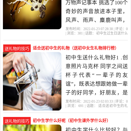
师，严格又和蔼，同.
万物声记事本 挑选了100个
奇妙的声音放进本子里，
风声、雨声、麋鹿叫声，
或者是刷牙声、理发声，
发布时间：2022-01-23 07:28:38 | 评论：
0
| 浏览：
381
| 话题：
初中生过生日送什么
扫描二维码就能收听。让
礼物
礼物
初中生
生日礼物
初中
你在原始清澈的自然声中
适合送初中生的礼物（送初中女生礼物排行榜）
送礼物的技巧
寻得一份宁静，也可以通
初中生送什么礼物好1 .创
过声音，感受另一端的世
意照片马克杯 同学之间送
界哦，很文艺特别的一份
杯子代表“一辈子的友
礼物。 2
谊”，既表达想跟她做一辈
子的好同学，好朋友，是
最能拉近同学感情的礼
发布时间：2022-01-23 02:03:33 | 评论：
0
| 浏览：
691
| 话题：
适合送初中生的礼
物。而且杯子能够定制同
物
礼物
初中生
就能
适合
学的照片，只要倒入开水
初中生学什么好呢（初中生课外学什么好）
送礼物的技巧
就能显现照片，非常有创
初中生学什么比较好？与