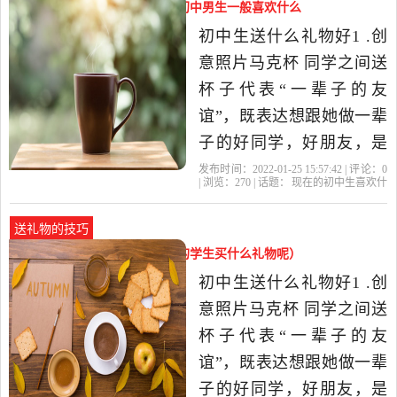
说说，有问题我随时乐意
现在的初中生喜欢什么礼物（初中男生一般喜欢什么
帮助】初中生送什么礼物
礼物）
初中生送什么礼物好1 .创
好1 .创意照片马克杯 同学
意照片马克杯 同学之间送
之间送
杯子代表“一辈子的友
谊”，既表达想跟她做一辈
子的好同学，好朋友，是
最能拉近同学感情的礼
发布时间：2022-01-25 15:57:42 | 评论：
0
| 浏览：
270
| 话题：
现在的初中生喜欢什
物。而且杯子能够定制同
么礼物
礼物
喜欢
初中生
现在
学的照片，只要倒入开水
送礼物的技巧
就能显现照片，非常有创
给初中生买什么礼物（给初中的学生买什么礼物呢）
意。 2.盏启明灯，白天吸
初中生送什么礼物好1 .创
收阳光晚上就能发光。还
意照片马克杯 同学之间送
能在...
杯子代表“一辈子的友
谊”，既表达想跟她做一辈
子的好同学，好朋友，是