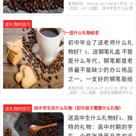
娃娃啊，男生就送一些运
发布时间：2022-01-28 13:04:45 | 评论：
0
| 浏览：
417
| 话题：
送中学生什么礼物
动之类的器械，滑板，滑
好
礼物
初中生
钢笔
也是
冰鞋，篮球··· 【你再详细
送礼物的技巧
说说，有问题我随时乐意
初中生送教师节什么礼物好（初一送什么礼物给老
帮助】初中生送什么礼物
师）
初中毕业了送老师什么礼
好1 .创意照片马克杯 同学
物好？1、送钢笔礼盒 不管
之间送
是什么年代，钢笔都是老
师最不能缺少的办公用品
之一，一支好的钢笔能给
老师的工作带来很多的便
发布时间：2022-01-27 20:35:28 | 评论：
0
| 浏览：
716
| 话题：
初中生送教师节什么
利，不知何时起钢笔就成
礼物好
老师
教师节
礼物
初中生
了初中毕业送给老师最实
给中学生买什么礼物（初中孩子需要什么礼物）
送礼物的技巧
用的礼物，所以毕业的时
送高中生什么礼物好1、独
候送一支刻有老师名字的
特的礼物：高中时期的学
钢笔很有纪念意义。 2、感