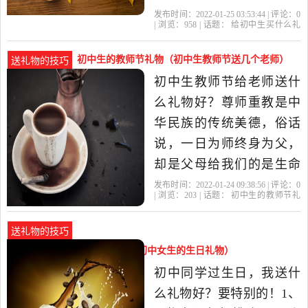
最能拉近同学感情的礼
发布时间：2022-01-25 03:53:44 | 评论：
0
| 浏览：
958
| 话题：
给初中生买什么礼
物。而且杯子能够定制同
物
初中生
礼物
就能
钢笔
学的照片，只要倒入开水
初中生的教师节礼物（初中生教师节送几个老师）
送礼物的技巧
就能显现照片，非常有创
初中生教师节给老师送什
意。 2.盏启明灯，白天吸
么礼物好？尊师重教是中
收阳光晚上就能发光。还
华民族的传统美德，俗话
能在...
说，一日为师终身为父，
却是父母给我们的是生命
以及抚养，但老师却是给
发布时间：2022-01-24 09:38:56 | 评论：
0
| 浏览：
203
| 话题：
初中生的教师节礼
予我们知识和对这个世界
物
老师
教师节
礼物
初中生
的认知，把我们的眼光放
送礼物的技巧
长远，给予我们理想和道
初中生过生日送什么礼物（送初中女生的生日礼物）
路，所以对老师一定要尊
初中同学过生日，我送什
重敬爱，尤其这样的老
么礼物好？要特别的！1、