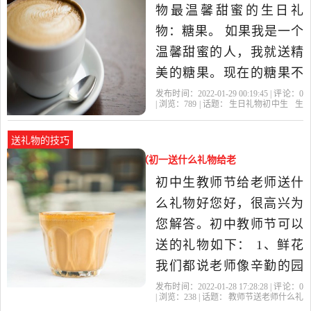
物最温馨甜蜜的生日礼
物：糖果。 如果我是一个
温馨甜蜜的人，我就送精
美的糖果。现在的糖果不
但形状迷人，包装精致，
发布时间：2022-01-29 00:19:45 | 评论：
0
| 浏览：
789
| 话题：
生日礼物初中生
生
而且口味各异，永远充满
日礼物
的话
礼物
初中生
新鲜感。改编一句“名
送礼物的技巧
言”：生活每一天就像糖
教师节送老师什么礼物初中生（初一送什么礼物给老
果，你永远不知道下一颗
师）
初中生教师节给老师送什
的滋味。无论是小孩还是
么礼物好您好，很高兴为
大人，都不妨了...
您解答。初中教师节可以
送的礼物如下： 1、鲜花
我们都说老师像辛勤的园
丁，培育着祖国一代又一
发布时间：2022-01-28 17:28:28 | 评论：
0
| 浏览：
238
| 话题：
教师节送老师什么礼
代的花朵，最终桃李满天
物初中生
老师
教师节
礼物
初中