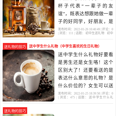
的滋味。无论是小孩还是
杯子代表“一辈子的友
大人，都不妨了...
谊”，既表达想跟她做一辈
子的好同学，好朋友，是
最能拉近同学感情的礼
发布时间：2022-01-26 10:40:49 | 评论：
0
| 浏览：
111
| 话题：
初中生送礼物
初中
物。而且杯子能够定制同
生
礼物
就能
创意
学的照片，只要倒入开水
送中学生什么礼物（中学生喜欢的生日礼物）
送礼物的技巧
就能显现照片，非常有创
送中学生什么礼物好要看
意。 2.盏启明灯，白天吸
是男生还是女生咯！这个
收阳光晚上就能发光。还
区别大了！还要看送的是
能在...
表达什么意思的礼物？是
什么价位的？女生可以送
娃娃啊，男生就送一些运
发布时间：2022-01-25 18:39:58 | 评论：
0
| 浏览：
475
| 话题：
送中学生什么礼
动之类的器械，滑板，滑
物
礼物
初中生
就能
同学
冰鞋，篮球··· 【你再详细
送礼物的技巧