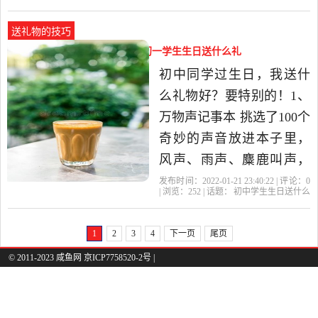
么教师节来临之际，就送
什么礼物
老师
教师节
礼物
初中
生
给老师一束鲜花吧，可以
送礼物的技巧
选择康乃馨、郁金香、向
初中学生生日送什么礼物呢（初一学生生日送什么礼
日葵等。 2、手工贺卡 这
物好）
初中同学过生日，我送什
是一份温馨又暖心的礼
么礼物好？要特别的！1、
物，亲手...
万物声记事本 挑选了100个
奇妙的声音放进本子里，
风声、雨声、麋鹿叫声，
或者是刷牙声、理发声，
发布时间：2022-01-21 23:40:22 | 评论：
0
| 浏览：
252
| 话题：
初中学生生日送什么
扫描二维码就能收听。让
礼物呢
礼物
初中生
初中
生日礼
物
你在原始清澈的自然声中
1
2
3
4
下一页
尾页
寻得一份宁静，也可以通
© 2011-2023 咸鱼网 京ICP7758520-2号 |
过声音，感受另一端的世
界哦，很文艺特别的一份
礼物。 2