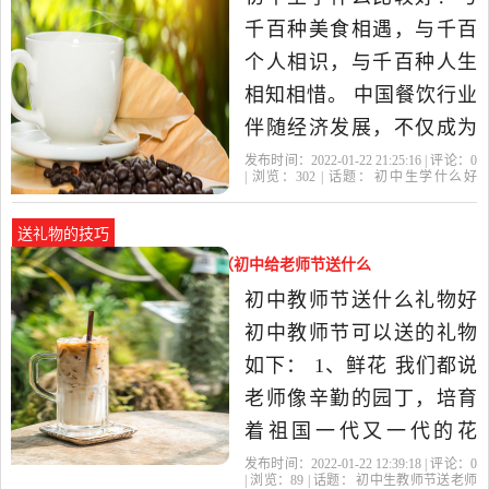
意。 2.盏启明灯，白天吸
千百种美食相遇，与千百
收阳光晚上就能发光。还
个人相识，与千百种人生
能在...
相知相惜。 中国餐饮行业
伴随经济发展，不仅成为
人民生活水平和消费能力
发布时间：2022-01-22 21:25:16 | 评论：
0
| 浏览：
302
| 话题：
初中生学什么好
提升的见证，也逐步成为
呢
初中生
西点
的话
都是
扩内需、促消费、稳增
送礼物的技巧
长、惠民生的支柱产业。
初中生教师节送老师什么礼物（初中给老师节送什么
如果你讲究实用性和受众
礼物好）
初中教师节送什么礼物好
面，你可以选择学习中
初中教师节可以送的礼物
餐；如...初中生
如下： 1、鲜花 我们都说
老师像辛勤的园丁，培育
着祖国一代又一代的花
朵，最终桃李满天下，那
发布时间：2022-01-22 12:39:18 | 评论：
0
| 浏览：
89
| 话题：
初中生教师节送老师