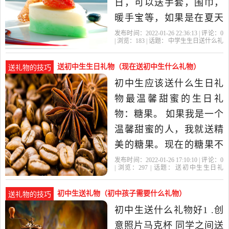
日，可以送手套，围巾，
暖手宝等，如果是在夏天
过生日，可以送小型电风
发布时间：2022-01-26 22:36:13 | 评论：
0
| 浏览：
183
| 话题：
中学生生日送什么礼
扇，现在有一种电动的，
物
礼物
初中生
初中
生日礼物
并且还能在上面印字，在
送初中生生日礼物（现在送初中生什么礼物）
送礼物的技巧
转的时候就能送上祝福。
初中生应该送什么生日礼
其实送水杯也是一个不错
物最温馨甜蜜的生日礼
的选择，什么时候都能
物：糖果。 如果我是一个
用，最好能买...初中
温馨甜蜜的人，我就送精
美的糖果。现在的糖果不
但形状迷人，包装精致，
发布时间：2022-01-26 17:10:10 | 评论：
0
| 浏览：
297
| 话题：
送初中生生日礼
而且口味各异，永远充满
物
初中生
生日礼物
的话
礼物
新鲜感。改编一句“名
初中生送礼物（初中孩子需要什么礼物）
送礼物的技巧
言”：生活每一天就像糖
初中生送什么礼物好1 .创
果，你永远不知道下一颗
意照片马克杯 同学之间送