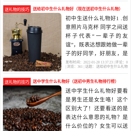
生
下，那么教师节来临之
送给初中生什么礼物好（现在送初中生什么礼物）
送礼物的技巧
际，就送给老师一束鲜花
初中生送什么礼物好1 .创
吧，可以选择康乃馨、郁
意照片马克杯 同学之间送
金香、向日葵等。 2、手工
杯子代表“一辈子的友
贺卡 这是一
谊”，既表达想跟她做一辈
子的好同学，好朋友，是
最能拉近同学感情的礼
发布时间：2022-01-28 13:37:23 | 评论：
0
| 浏览：
361
| 话题：
送给初中生什么礼物
物。而且杯子能够定制同
好
礼物
初中生
就能
同学
学的照片，只要倒入开水
送中学生什么礼物好（送初中男生礼物排行榜）
送礼物的技巧
就能显现照片，非常有创
送中学生什么礼物好要看
意。 2.盏启明灯，白天吸
是男生还是女生咯！这个
收阳光晚上就能发光。还
区别大了！还要看送的是
能在...
表达什么意思的礼物？是
什么价位的？女生可以送