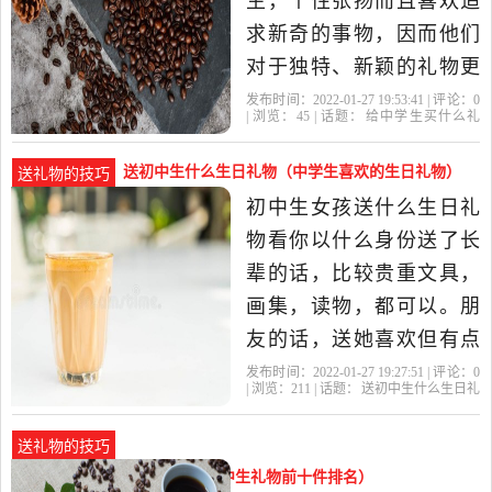
生，个性张扬而且喜欢追
谢师恩摆.
求新奇的事物，因而他们
对于独特、新颖的礼物更
加倾心，特别是定制的个
发布时间：2022-01-27 19:53:41 | 评论：
0
| 浏览：
45
| 话题：
给中学生买什么礼
性礼物最能吸引他们。现
物
礼物
初中生
书籍
给他
在就来挑选一件不一样的
送初中生什么生日礼物（中学生喜欢的生日礼物）
送礼物的技巧
礼物送给他吧。像是存储
初中生女孩送什么生日礼
阳光的罐子、天气预报
物看你以什么身份送了长
瓶、水晶车模、篮球刻字
辈的话，比较贵重文具，
水晶...初中生送
画集，读物，都可以。朋
友的话，送她喜欢但有点
小贵她自己舍不得买的东
发布时间：2022-01-27 19:27:51 | 评论：
0
| 浏览：
211
| 话题：
送初中生什么生日礼
西（她应该没少跟你念
物
礼物
初中生
生日礼物
的话
叨）。恋人可以送一些纯
送礼物的技巧
银的小饰品，挂坠，如果
初中生买什么生日礼物（送初中生礼物前十件排名）