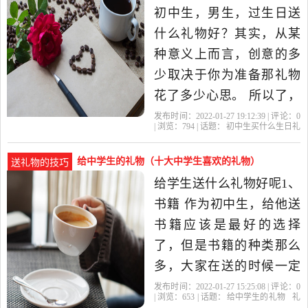
自己审美不好就让她挑好
初中生，男生，过生日送
了你付钱。 第一点，可以
什么礼物好？其实，从某
多多关注她...初
种意义上而言，创意的多
少取决于你为准备那礼物
花了多少心思。 所以了，
你可以自制礼物，比如个
发布时间：2022-01-27 19:12:39 | 评论：
0
| 浏览：
794
| 话题：
初中生买什么生日礼
性电子相册、幸运星等
物
礼物
初中生
生日礼物
初中
等。当然，可以送买的礼
给中学生的礼物（十大中学生喜欢的礼物）
送礼物的技巧
物，但需要花心思去好好
给学生送什么礼物好呢1、
包装一下，比如： 一、制
书籍 作为初中生，给他送
作一个她（他）形象的玩
书籍应该是最好的选择
偶，突出她（他）
了，但是书籍的种类那么
多，大家在送的时候一定
不要乱买。要根据他平时
发布时间：2022-01-27 15:25:08 | 评论：
0
| 浏览：
653
| 话题：
给中学生的礼物
礼
的喜好，假如他是一个比
物
的话
初中生
书籍