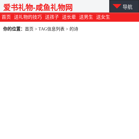
爱书礼物-咸鱼礼物网
导航
首页
送礼物的技巧
送孩子
送长辈
送男生
送女生
你的位置：
首页
> TAG信息列表 > 的诗