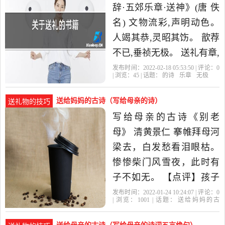
辞·五郊乐章·送神》(唐 佚
名) 文物流彩,声明动色。
人竭其恭,灵昭其饬。 歆荐
不已,垂祯无极。 送礼有章,
惟神还轼。 2、《丰陵行》
发布时间：2022-02-18 05:53:50 | 评论：
0
| 浏览：
45
| 话题：
的诗
乐章
无极
(唐 韩愈。古代
送给妈妈的古诗（写给母亲的诗）
送礼物的技巧
写给母亲的古诗《别老
母》 清黄景仁 搴帷拜母河
梁去，白发愁看泪眼枯。
惨惨柴门风雪夜，此时有
子不如无。 【点评】孩子
要独立面对生活的时候，
发布时间：2022-01-24 10:24:07 | 评论：
0
| 浏览：
1001
| 话题：
送给妈妈的古
往往母亲也老了。看着母
诗
母亲
的诗
慈母
妈妈
亲渐生的白发，谁能不为