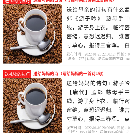
送给母亲的古诗（写给母亲的诗词五言绝句）
送礼物的技巧
之动容呢?谁又忍心离别
送给母亲的诗句有什么孟
呢?但这是没有办法的事
郊《游子吟》 慈母手中
情，母子之间，终有一...推
线，游子身上衣。 临行密
荐几首
密缝，意恐迟迟归。 谁言
寸草心，报得三春晖。 白
居易《燕诗示刘叟》选 思
发布时间：2022-01-23 22:50:12 | 评论：
0
| 浏览：
727
| 话题：
送给母亲的古诗
母
尔为雏日，高飞背母时。
亲
的诗
有的
一只
当时父母念，今日尔应
送给妈妈的诗（写给妈妈的一首诗4句）
送礼物的技巧
知。 韩愈《谁氏子》选 白
送给妈妈的诗句1.游子吟
头老母遮门啼，挽断衫袖
【唐代】孟郊 慈母手中
留不止。 王安石《十五》..
线，游子身上衣。 临行密
密缝，意恐迟迟归。 谁言
寸草心，报得三春晖。 点
评： 几乎每个中国人都读
发布时间：2022-01-10 20:00:05 | 评论：
0
| 浏览：
195
| 话题：
送给妈妈的诗
母