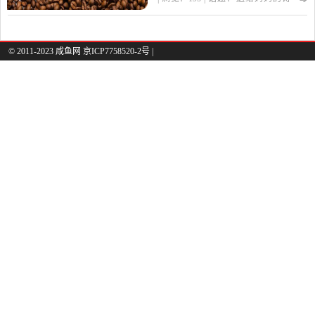
过这首诗。而真正打动我
亲
慈母
的诗
游子
的，不是广为流传的最后
两句，而是“临行密密缝，
© 2011-2023 咸鱼网 京ICP7758520-2号 |
意恐迟迟归”。细读这两
句，仿佛看到母亲...推荐