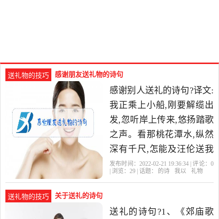
感谢朋友送礼物的诗句
送礼物的技巧
感谢别人送礼的诗句?译文:
我正乘上小船,刚要解缆出
发,忽听岸上传来,悠扬踏歌
之声。看那桃花潭水,纵然
深有千尺,怎能及汪伦送我
之情。4、《赠刘景文》苏
发布时间：2022-02-21 19:36:34 | 评论：
0
| 浏览：
29
| 话题：
的诗
我以
礼物
轼荷尽已无擎雨盖,菊
关于送礼的诗句
送礼物的技巧
送礼的诗句?1、《郊庙歌