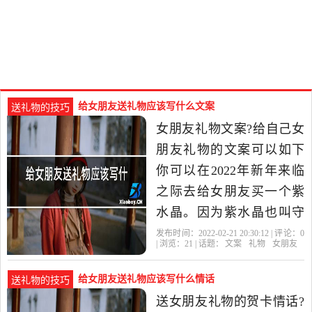
给女朋友送礼物应该写什么文案
送礼物的技巧
女朋友礼物文案?给自己女
朋友礼物的文案可以如下
你可以在2022年新年来临
之际去给女朋友买一个紫
水晶。因为紫水晶也叫守
护爱情水晶,它的价位一般
发布时间：2022-02-21 20:30:12 | 评论：
0
| 浏览：
21
| 话题：
文案
礼物
女朋友
是在50元到300元左右之
间。
给女朋友送礼物应该写什么情话
送礼物的技巧
送女朋友礼物的贺卡情话?