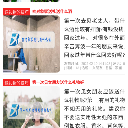
想对她说的话!给她一点小
子
去对象家送礼送什么酒
送礼物的技巧
第一次去见老丈人，带什
么酒比较有排面?有钱没钱,
回家过年。 对很多在外面
辛苦奔波一年的朋友来说,
回家过年带什么回去好呢?
可能只有像我这种天天待
发布时间：2022-02-19 14:11:23 | 评论：
0
| 浏览：
18
| 话题：
女朋友
香型
家里
在家里的人,才不会为这种
事
第一次见女朋友送什么礼物好
送礼物的技巧
第一次见女朋友应该送什
么礼物呢?第一,有用的礼物
不如无用的礼物。建议你
不要送实用性太强的东西,
例如衣服、香水、背包等,