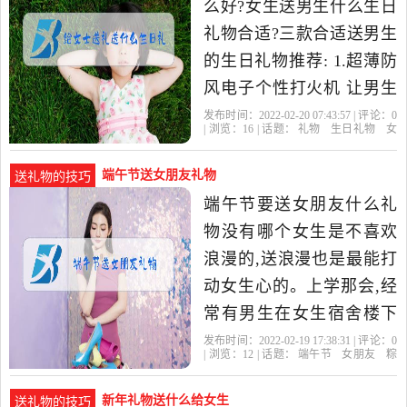
么好?女生送男生什么生日
礼物合适?三款合适送男生
的生日礼物推荐: 1.超薄防
风电子个性打火机 让男生
在风中点烟变得不尴尬,就
发布时间：2022-02-20 07:43:57 | 评论：
0
| 浏览：
16
| 话题：
礼物
生日礼物
女
送他这款防风打火机吧,
朋友
端午节送女朋友礼物
送礼物的技巧
端午节要送女朋友什么礼
物没有哪个女生是不喜欢
浪漫的,送浪漫也是最能打
动女生心的。上学那会,经
常有男生在女生宿舍楼下
摆蜡烛,弹吉他唱歌,除非女
发布时间：2022-02-19 17:38:31 | 评论：
0
| 浏览：
12
| 话题：
端午节
女朋友
粽
生对男生点也不感冒,一般
子
新年礼物送什么给女生
送礼物的技巧