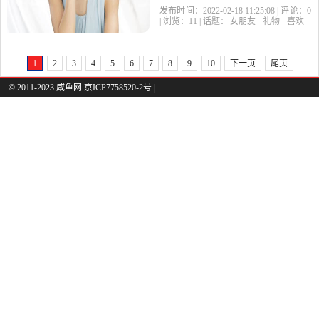
可以大大的缓解女生脖子
发布时间：2022-02-18 11:25:08 | 评论：
0
| 浏览：
11
| 话题：
女朋友
礼物
喜欢
僵硬的问题,作为礼物送
1
2
3
4
5
6
7
8
9
10
下一页
尾页
© 2011-2023 咸鱼网 京ICP7758520-2号 |