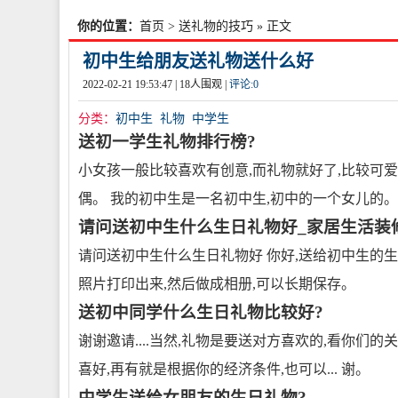
你的位置：
首页
>
送礼物的技巧
» 正文
初中生给朋友送礼物送什么好
2022-02-21 19:53:47 |
18
人围观 |
评论:
0
分类：
初中生
礼物
中学生
送初一学生礼物排行榜?
小女孩一般比较喜欢有创意,而礼物就好了,比较可
偶。 我的初中生是一名初中生,初中的一个女儿的。
请问送初中生什么生日礼物好_家居生活装
请问送初中生什么生日礼物好 你好,送给初中生的生
照片打印出来,然后做成相册,可以长期保存。
送初中同学什么生日礼物比较好?
谢谢邀请....当然,礼物是要送对方喜欢的,看你们
喜好,再有就是根据你的经济条件,也可以... 谢。
中学生送给女朋友的生日礼物?