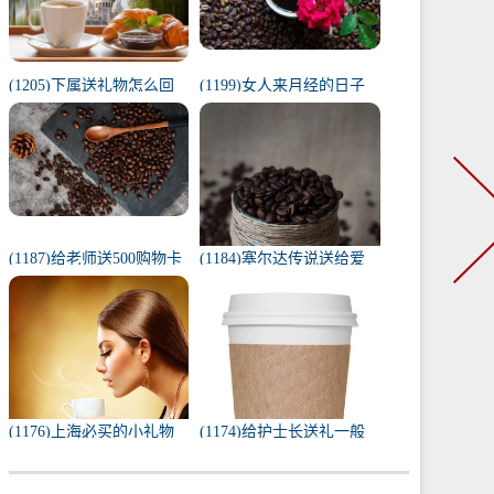
(1205)下属送礼物怎么回
(1199)女人来月经的日子
复（下属给我送礼我该如
代表什么（1一31日月经代
何回复）
表心情）
(1187)给老师送500购物卡
(1184)塞尔达传说送给爱
少吗（给老师送500还是
人的礼物（塞尔达茨琪米
1000）
任务100只蚱蜢）
(1176)上海必买的小礼物
(1174)给护士长送礼一般
（去上海必带的纪念品）
送什么合适（送护士长最
实用的东西）