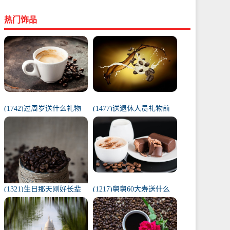
热门饰品
(1742)过周岁送什么礼物
(1477)送退休人员礼物前
好（1岁宝宝礼物排行榜）
十件排名（工会退休纪念
品范围）
(1321)生日那天刚好长辈
(1217)舅舅60大寿送什么
去世（父亲在我生日去世
礼物（舅舅60岁十大最佳
意味着）
礼物排行榜）