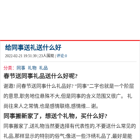
给同事送礼送什么好
2022-02-21 19:51:39 |
23
人围观 |
评论:
0
分类：
同事
礼物
礼品
春节送同事礼品送什么好呢?
谢邀! 问春节送同事什么礼品好? “同事”二字也就是一个阶层
的意思,职务地位悬殊不大,但是同事的含义范围又很广。 礼
尚往来人之常情,也是感情联络,感情维... 谢。
同事搬新家了，想送个礼物，买什么好?
同事搬家了,送礼物当然要选择有代表性的,不要送什么常见的
礼品,那样显示的特别的俗气;像送一些汴绣礼品了,最好是能