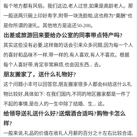
每个地方都有风俗。我们这边,老人过世,如果是高龄老人。那
一般送两只碗上印好寿字,附带一块洗脸帕,这也称为“奠酬”也
是你所谓的谢礼。其他地方是返还50-200。
出差或旅游回来要给办公室的同事带点特产吗?
其实这些没有必要,这样做的话会引来众多问题,因为每一个人
的喜好和品味不一样,带一样的,有人喜欢,有人不喜欢。根据
每个人喜好带,肯定非常麻烦,也会因东西... 去。
朋友搬家了，送什么礼物好?
这个问题小丰可以回答您,朋友搬家很多人都会纠结送什么礼
物比较好,具体如下: 在我们国内,不同的地区搬家都是一件了
不起的事情,是在人的一生中除了结婚、生... 这。
给领导送礼送什么好?送烟酒合适吗?购物卡怎么
样?
一般来说,礼品的价值在收礼人月薪的百分之十左右比较合适,