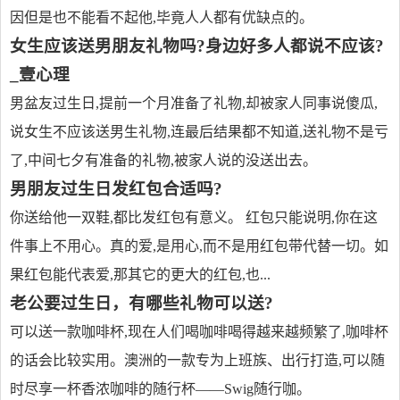
因但是也不能看不起他,毕竟人人都有优缺点的。
女生应该送男朋友礼物吗?身边好多人都说不应该?
_壹心理
男盆友过生日,提前一个月准备了礼物,却被家人同事说傻瓜,
说女生不应该送男生礼物,连最后结果都不知道,送礼物不是亏
了,中间七夕有准备的礼物,被家人说的没送出去。
男朋友过生日发红包合适吗?
你送给他一双鞋,都比发红包有意义。 红包只能说明,你在这
件事上不用心。真的爱,是用心,而不是用红包带代替一切。如
果红包能代表爱,那其它的更大的红包,也...
老公要过生日，有哪些礼物可以送?
可以送一款咖啡杯,现在人们喝咖啡喝得越来越频繁了,咖啡杯
的话会比较实用。澳洲的一款专为上班族、出行打造,可以随
时尽享一杯香浓咖啡的随行杯——Swig随行咖。