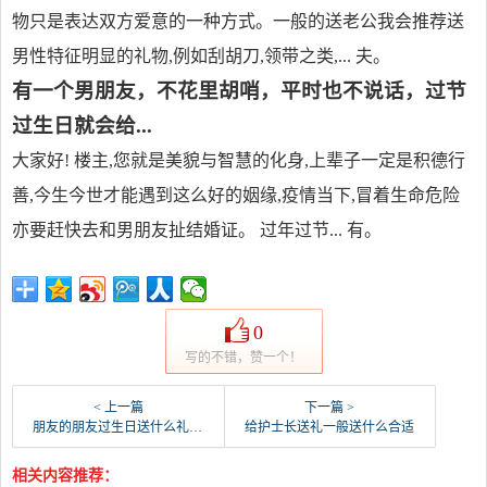
物只是表达双方爱意的一种方式。一般的送老公我会推荐送
男性特征明显的礼物,例如刮胡刀,领带之类,... 夫。
有一个男朋友，不花里胡哨，平时也不说话，过节
过生日就会给...
大家好! 楼主,您就是美貌与智慧的化身,上辈子一定是积德行
善,今生今世才能遇到这么好的姻缘,疫情当下,冒着生命危险
亦要赶快去和男朋友扯结婚证。 过年过节... 有。
0
写的不错，赞一个！
< 上一篇
下一篇 >
朋友的朋友过生日送什么礼物好
给护士长送礼一般送什么合适
相关内容推荐：