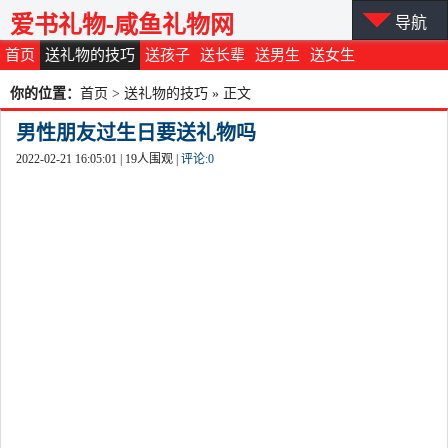
爱书礼物-咸鱼礼物网
导航
首页
送礼物的技巧
送孩子
送长辈
送男生
送女生
你的位置：
首页
>
送礼物的技巧
» 正文
男性朋友过生日要送礼物吗
2022-02-21 16:05:01 |
19
人围观 |
评论:
0