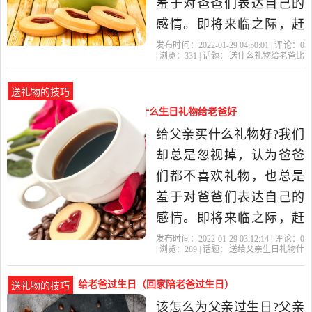
羞于对爸爸们表达自己的
感情。即将来临之际，赶
紧为父亲挑选一份精美的
发布时间：2022-01-29 04:50:01 | 评论：
0
| 浏览：
331
| 话题：
送什么礼物给老爸比
礼物吧，让这礼物来表达
较实用
礼物
父亲
爸爸
父母
你对父亲的爱与关怀。 一
送礼物的技巧
双运动鞋。实用是父亲最
送给父亲生日礼物什么好（送什么生日礼物给老爸好
喜欢的礼物，父亲为了子
些）
给父亲买什么礼物好?我们
女操劳了一辈子，什么好
却总是忽视掉，认为爸爸
东...送给父
们都不喜欢礼物，也总是
羞于对爸爸们表达自己的
感情。即将来临之际，赶
紧为父亲挑选一份精美的
发布时间：2022-01-29 03:12:14 | 评论：
0
| 浏览：
289
| 话题：
送给父亲生日礼物什
礼物吧，让这礼物来表达
么好
父亲
礼物
爸爸
生日礼物
你对父亲的爱与关怀。 一
给老爸过生日（回家陪老爸过生日）
送礼物的技巧
双运动鞋。实用是父亲最
该怎么为父亲过生日?父亲