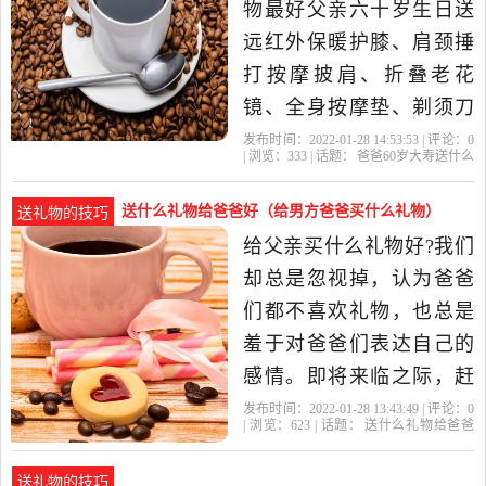
爸爸当生日礼物？送给长
物最好父亲六十岁生日送
辈的礼物一定要实
远红外保暖护膝、肩颈捶
打按摩披肩、折叠老花
镜、全身按摩垫、剃须刀
都好，下面具体来介绍一
发布时间：2022-01-28 14:53:53 | 评论：
0
| 浏览：
333
| 话题：
爸爸60岁大寿送什么
下。 一、远红外保暖护膝
礼物好
父亲
礼物
爸爸
生日
远红外保暖护膝，可以保
送什么礼物给爸爸好（给男方爸爸买什么礼物）
送礼物的技巧
护一个人的膝盖以及整个
给父亲买什么礼物好?我们
腿部，如果说膝盖或者是
却总是忽视掉，认为爸爸
腿部有一些问题的话也是
们都不喜欢礼物，也总是
可以通过这个..
羞于对爸爸们表达自己的
感情。即将来临之际，赶
紧为父亲挑选一份精美的
发布时间：2022-01-28 13:43:49 | 评论：
0
| 浏览：
623
| 话题：
送什么礼物给爸爸
礼物吧，让这礼物来表达
好
礼物
爸爸
父亲
自己的
你对父亲的爱与关怀。 一
送礼物的技巧