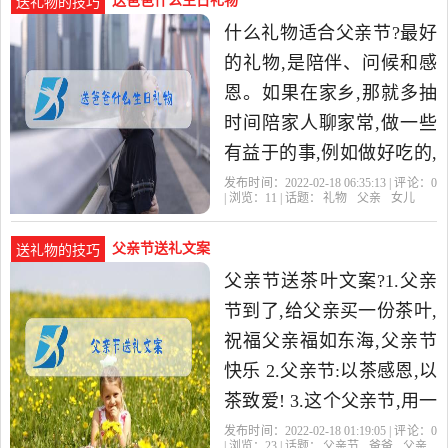
送爸爸什么生日礼物
送礼物的技巧
什么礼物适合父亲节?最好
的礼物,是陪伴、问候和感
恩。如果在家乡,那就多抽
时间陪家人聊家常,做一些
有益于的事,例如做好吃的,
一起喝茶聊天,挑选父亲喜
发布时间：2022-02-18 06:35:13 | 评论：
0
| 浏览：
11
| 话题：
礼物
父亲
女儿
欢的东西;如果远在他乡
父亲节送礼文案
送礼物的技巧
父亲节送茶叶文案?1.父亲
节到了,给父亲买一份茶叶,
祝福父亲福如东海,父亲节
快乐 2.父亲节:以茶感恩,以
茶致爱! 3.这个父亲节,用一
盒健康好茶赠予父亲,便是
发布时间：2022-02-18 01:19:05 | 评论：
0
| 浏览：
23
| 话题：
父亲节
爸爸
父亲