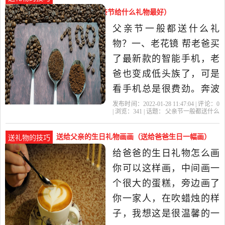
双运动鞋。实用是父亲最
父亲节一般都送什么礼物（父亲节给什么礼物最好）
喜欢的礼物，父亲为了子
父亲节一般都送什么礼
女操劳了一辈子，什么好
物？一、老花镜 帮老爸买
东...送爸爸
了最新款的智能手机，老
爸也变成低头族了，可是
看手机总是很费劲。奔波
操劳了大半辈子的父亲，
发布时间：2022-01-28 11:47:04 | 评论：
0
| 浏览：
341
| 话题：
父亲节一般都送什么
曾经的黑发已经悄悄白了
礼物
礼物
父亲节
老爸
父亲
头，眼力也不如从前了，
送给父亲的生日礼物画画（送给爸爸生日一幅画）
送礼物的技巧
看东西变得越来越困难。
给爸爸的生日礼物怎么画
不妨给老爸配一副合适的
你可以这样画，中间画一
老花镜，让他的眼睛明亮
个很大的蛋糕，旁边画了
起来，轻...父
你一家人，在吹蜡烛的样
子，我想这是很温馨的一