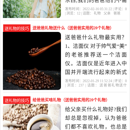
东西,我们的爸爸他们不需
要多么华丽的礼物,只要我
发布时间：2022-02-16 05:31:22 | 评论：
0
| 浏览：
12
| 话题：
礼物
父亲
爸爸
们用心就好了。 第二,给
送爸爸礼物送什么（送爸爸实用的20个礼物）
送礼物的技巧
送爸爸什么礼物最实用？
1、洁面仪 对于帅气爱“美”
的老爸推荐送一个洁面
仪。洁面仪是近年进入中
国并开端流行起来的新式
洁面方法。能够对皮肤有
发布时间：2022-01-29 11:52:24 | 评论：
0
| 浏览：
237
| 话题：
送爸爸礼物送什
效的深层清洁，让老爸看
么
礼物
爸爸
父亲
他的
起来更年轻更帅气。 2、乳
给爸爸买啥礼物（送爸爸实用的20个礼物）
送礼物的技巧
胶枕 乳胶的弹性好，不易
给父亲买什么礼物好?我们
变形、支撑力强。其独特
却总是忽视掉，认为爸爸
的柔软触觉和乳胶高弹性
们都不喜欢礼物，也总是