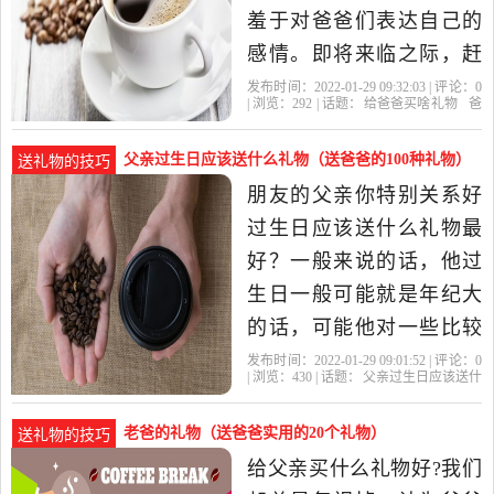
能够..
羞于对爸爸们表达自己的
感情。即将来临之际，赶
紧为父亲挑选一份精美的
发布时间：2022-01-29 09:32:03 | 评论：
0
| 浏览：
292
| 话题：
给爸爸买啥礼物
爸
礼物吧，让这礼物来表达
爸
礼物
父亲
自己的
你对父亲的爱与关怀。 一
父亲过生日应该送什么礼物（送爸爸的100种礼物）
送礼物的技巧
双运动鞋。实用是父亲最
朋友的父亲你特别关系好
喜欢的礼物，父亲为了子
过生日应该送什么礼物最
女操劳了一辈子，什么好
好？一般来说的话，他过
东...给爸爸
生日一般可能就是年纪大
的话，可能他对一些比较
实用性的礼物会比较的好
发布时间：2022-01-29 09:01:52 | 评论：
0
| 浏览：
430
| 话题：
父亲过生日应该送什
吧，比如说你可以送他一
么礼物
礼物
父亲
皮带
的话
些茶叶啊，或者说送她一
老爸的礼物（送爸爸实用的20个礼物）
送礼物的技巧
些比较有用的按摩的一个
给父亲买什么礼物好?我们
机器一汽啊，都是比较好