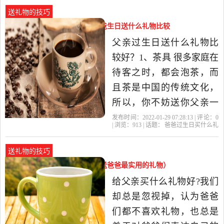
你对父亲的爱与关怀。 一
送礼物的技巧
双运动鞋。实用是父亲最
爸爸过生日买什么礼物好（爸爸生日送什么礼物比较
喜欢的礼物，父亲为了子
实用）
父亲过生日送什么礼物比
女操劳了一辈子，什么好
较好？1、茶具 很多家庭在
东...爸爸过
待客之时，都会泡茶，而
且茶是中国的传统文化，
所以，你不妨送你父亲一
套茶具，这是一个很实用
发布时间：2022-01-29 07:28:13 | 评论：
0
| 浏览：
913
| 话题：
爸爸过生日买什么礼
的礼物。因为在家里来客
物好
父亲
礼物
你的
茶具
人之时，你的父亲便可以
送礼物的技巧
用这套茶具泡个茶来招待
送什么礼物给老爸比较实用（送爸爸最实用的礼物）
客人。 2、世界名著 书中
给父亲买什么礼物好?我们
自有黄金屋，书中自有颜
却总是忽视掉，认为爸爸
如玉，是知
们都不喜欢礼物，也总是