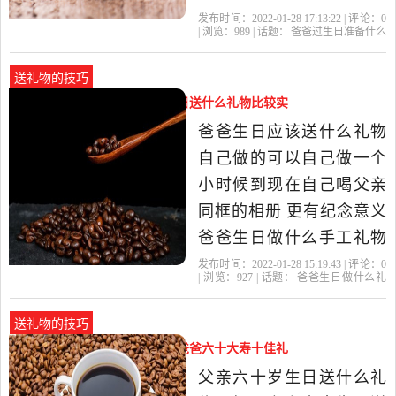
生日那天，礼物送什么
发布时间：2022-01-28 17:13:22 | 评论：
0
| 浏览：
989
| 话题：
爸爸过生日准备什么
好？送给他一个按摩器，
礼物好
父亲
礼物
爸爸
你的
当你不在的时候，它可以
送礼物的技巧
像家庭保健医生一样帮他
爸爸生日做什么礼物（爸爸生日送什么礼物比较实
父亲按摩。 按摩器对全身
用）
爸爸生日应该送什么礼物
有很好的舒缓作用，可以
自己做的可以自己做一个
缓解疲劳和...爸
小时候到现在自己喝父亲
同框的相册 更有纪念意义
爸爸生日做什么手工礼物
比较好爸爸的生日自要有
发布时间：2022-01-28 15:19:43 | 评论：
0
| 浏览：
927
| 话题：
爸爸生日做什么礼
心，送什么礼物爸爸都高
物
爸爸
礼物
父亲
他的
兴，父母须要的跟多是陪
送礼物的技巧
伴，他的生日陪他吃饭他
爸爸60岁大寿送什么礼物好（爸爸六十大寿十佳礼
最高兴了女孩要送什么给
物）
父亲六十岁生日送什么礼