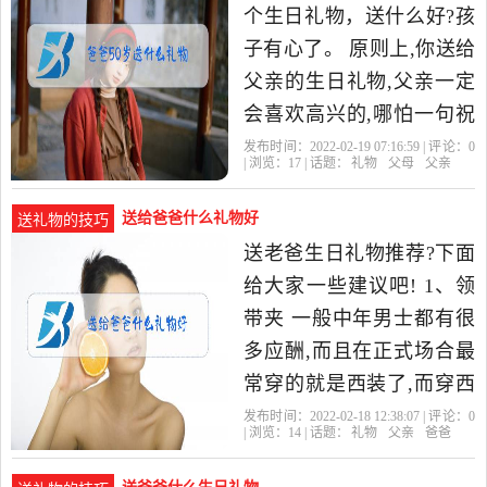
个生日礼物，送什么好?孩
子有心了。 原则上,你送给
父亲的生日礼物,父亲一定
会喜欢高兴的,哪怕一句祝
福,一声问候,也能够让父亲
发布时间：2022-02-19 07:16:59 | 评论：
0
| 浏览：
17
| 话题：
礼物
父母
父亲
知道你惦记着他,心里有
他。
送给爸爸什么礼物好
送礼物的技巧
送老爸生日礼物推荐?下面
给大家一些建议吧! 1、领
带夹 一般中年男士都有很
多应酬,而且在正式场合最
常穿的就是西装了,而穿西
装扎得领带有时候经常不
发布时间：2022-02-18 12:38:07 | 评论：
0
| 浏览：
14
| 话题：
礼物
父亲
爸爸
听话,东跑西蹿让人非常尴