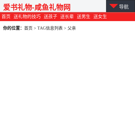
爱书礼物-咸鱼礼物网
导航
首页
送礼物的技巧
送孩子
送长辈
送男生
送女生
你的位置：
首页
> TAG信息列表 > 父亲