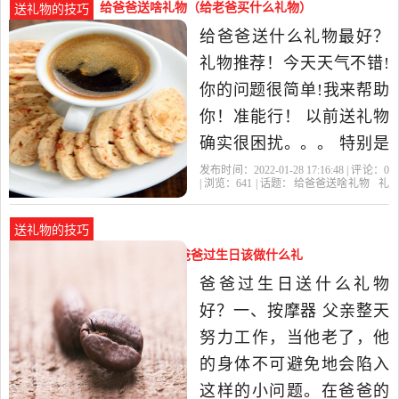
是如此的高大，这位巨人
给爸爸送啥礼物（给老爸买什么礼物）
送礼物的技巧
曾经所向披靡无所不能。
给爸爸送什么礼物最好？
但岁月是如此的无情，慢
礼物推荐！今天天气不错!
慢地在他的脸上刻下了皱
你的问题很简单!我来帮助
纹...父亲节送
你！准能行！ 以前送礼物
确实很困扰。。。 特别是
在每一年在朋友生日，或
发布时间：2022-01-28 17:16:48 | 评论：
0
| 浏览：
641
| 话题：
给爸爸送啥礼物
礼
者同学过生日！ 总是不知
物
你的
爸爸
父亲
道送啥礼物有创意，所以
送礼物的技巧
送礼物真的是非常的困
爸爸过生日准备什么礼物好（爸爸过生日该做什么礼
难！ 不过，既然不知道送
物）
爸爸过生日送什么礼物
什么，那就用心一点吧。
好？一、按摩器 父亲整天
总会送
努力工作，当他老了，他
的身体不可避免地会陷入
这样的小问题。在爸爸的