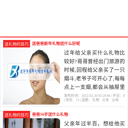
送爸爸新年礼物送什么好呢
送礼物的技巧
过年给父亲买什么礼物比
较好?哥哥曾经出门旅游的
时候,回程给父亲买了一只
烟斗,老爷子可开心了,每每
点上一支烟,都会从抽屉里
取出来,插入香烟,且仔细把
发布时间：2022-02-20 05:28:06 | 评论：
0
| 浏览：
13
| 话题：
礼物
父亲
父母
玩一番,再好好亨受一支
爸爸50岁送什么礼物
送礼物的技巧
父亲年过半百，想给他买