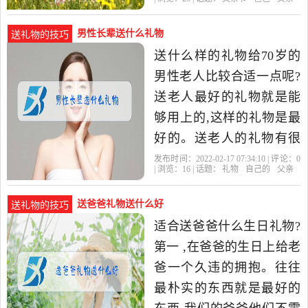
暖心又暖胃的臻爱
男性长辈送什么礼物
送礼物的技巧
送什么样的礼物给70岁的
男性老人比较合适一点呢?
送老人最好的礼物就是能
够用上的,这样的礼物是最
好的。送老人的礼物有很
多选择,根据你自己的经济
发布时间：2022-02-17 07:34:10 | 评论：
0
| 浏览：
16
| 话题：
礼物
自己的
父亲
状况和实际情况来选择:
1、
送爸爸礼物送什么好
送礼物的技巧
适合送爸爸什么生日礼物?
第一 ,在爸爸的生日上给老
爸一个久违的拥抱。往往
最朴实的东西就是最好的