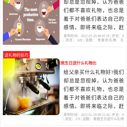
却总是忽视掉，认为爸爸
的，因为这些东西的话可
们都不喜欢礼物，也总是
能使用价值比较高，
羞于对爸爸们表达自己的
感情。即将来临之际，赶
紧为父亲挑选一份精美的
发布时间：2022-01-29 08:45:18 | 评论：
0
| 浏览：
428
| 话题：
老爸的礼物
礼
礼物吧，让这礼物来表达
物
父亲
老爸
比较好
你对父亲的爱与关怀。 一
送礼物的技巧
双运动鞋。实用是父亲最
爸爸生日送什么礼物比较好（爸爸生日送什么礼物比
喜欢的礼物，父亲为了子
较实用）
给父亲买什么礼物好?我们
女操劳了一辈子，什么好
却总是忽视掉，认为爸爸
东...送给父
们都不喜欢礼物，也总是
羞于对爸爸们表达自己的
感情。即将来临之际，赶
紧为父亲挑选一份精美的
发布时间：2022-01-29 08:25:44 | 评论：
0
| 浏览：
378
| 话题：
爸爸生日送什么礼物
礼物吧，让这礼物来表达
比较好
父亲
礼物
爸爸
皮带