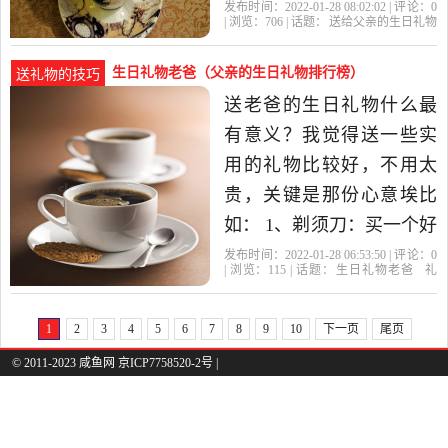
幅画送爸爸生日礼物贺卡
发布时间：2022-01-28 08:02:02 | 评论：
0
| 浏览：
706
| 话题：
送给父亲的生日礼物
怎么画贺卡只是一种传达
画画
爸爸
父亲
生日礼物
你的
信息的方式、最重要的是
生日礼物老爸（父亲的生日礼物排行榜）
送礼物的技巧
要你怎么样用心去做、其
送老爸的生日礼物什么最
实感恩是最重要的、你可
有意义？我觉得送一些实
以想一些可以关心他身体
用的礼物比较好，不用太
或者他很注重的一些
贵，关键是那份心意埃比
如： 1、剃须刀：买一个好
一点电动剃须刀也不贵。
发布时间：2022-01-28 06:53:50 | 评论：
0
| 浏览：
115
| 话题：
生日礼物老爸
礼
2、皮带：这个也不会太
物
老爸
生日礼物
父亲
贵。 3、打火机：如果抽烟
1
2
3
4
5
6
7
8
9
10
下一页
尾页
的话，这个不错。 4、袜
© 2011-2023 咸鱼网 京ICP7758520-2号 |
子：比较贴心的礼物。 5、
按摩仪、足浴盆等礼物，
年