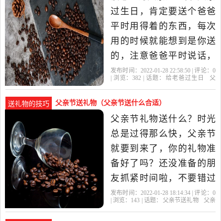
喜欢的礼物，父亲为了子
过生日，肯定要送个爸爸
女操劳了一辈子，什么好
平时用得着的东西，每次
东...父亲生
用的时候就能想到是你送
的，注意爸爸平时说话，
会需要东西的！ 礼物之
发布时间：2022-01-28 22:58:50 | 评论：
0
| 浏览：
382
| 话题：
给老爸过生日
父
一：贴心衣裳款式再漂
亲
你的
老爸
皮带
亮，总还是穿给别人看
父亲节送礼物（父亲节送什么合适）
送礼物的技巧
的，衣服质料的舒适自
父亲节礼物送什么？时光
如，是家人才会细心看重
总是过得那么快，父亲节
的指数。健康是最时尚的
就要到来了，你的礼物准
态度，为老...怎样给
备好了吗？还没准备的朋
友抓紧时间啦，不要错过
一个孝敬父亲的好机会。
发布时间：2022-01-28 18:14:34 | 评论：
0
| 浏览：
143
| 话题：
父亲节送礼物
父亲
父亲的形象在儿女的心里
节
礼物
父亲
剃须刀