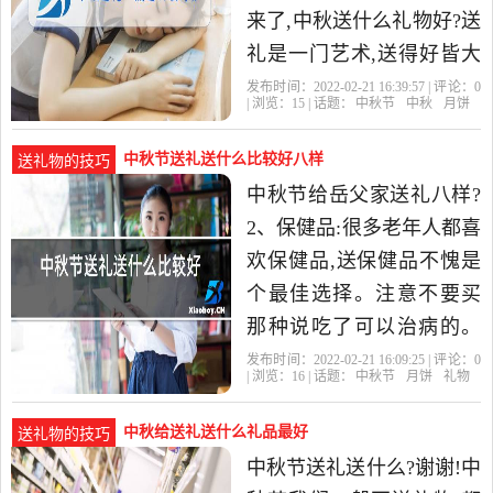
来了,中秋送什么礼物好?送
礼是一门艺术,送得好皆大
欢喜,送得不好会起反作
发布时间：2022-02-21 16:39:57 | 评论：
0
| 浏览：
15
| 话题：
中秋节
中秋
月饼
用。送礼是一件很花费心
中秋节送礼送什么比较好八样
送礼物的技巧
中秋节给岳父家送礼八样?
2、保健品:很多老年人都喜
欢保健品,送保健品不愧是
个最佳选择。注意不要买
那种说吃了可以治病的。
3、衣服:中秋节在北方已经
发布时间：2022-02-21 16:09:25 | 评论：
0
| 浏览：
16
| 话题：
中秋节
月饼
礼物
基本上可以穿秋衣了,给
中秋给送礼送什么礼品最好
送礼物的技巧
中秋节送礼送什么?谢谢!中