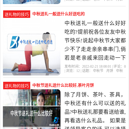
禁收任何礼物如果这个老
中秋送礼一般送什么好送吃的
送礼物的技巧
中秋送礼一般送什么好好
吃的?提前祝各位友友中秋
节快乐!说起中秋节大家都
少不了走走亲亲串串门,倘
若是老亲戚来回走动一下
顺带一提月饼再买点时令
发布时间：2022-02-21 18:08:01 | 评论：
0
| 浏览：
12
| 话题：
中秋节
月饼
中秋
水果比如:葡萄、苹果、秋
梨
中秋节送礼送什么比较好,茶叶月饼
送礼物的技巧
除了月饼、茶叶、茶具，
中秋还有什么可以送的礼
品?中秋送礼那要看送给谁,
再看选什么礼品。 如果是