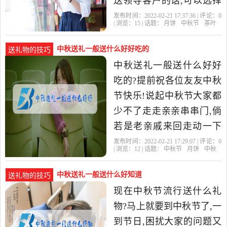
送领导客户的话,可以选择
一些高档贵重或者有特色
发布时间：2022-02-21 17:37:36 | 评论：
0
| 浏览：
15
| 话题：
月饼
中秋节
茶叶
的礼品。比如名烟名酒,艺
术
中秋送礼一般送什么好好吃的
送礼物的技巧
中秋送礼一般送什么好好
吃的?提前祝各位友友中秋
节快乐!说起中秋节大家都
少不了走走亲亲串串门,倘
若是老亲戚来回走动一下
顺带一提月饼再买点时令
发布时间：2022-02-21 17:29:07 | 评论：
0
| 浏览：
12
| 话题：
中秋节
月饼
中秋
水果比如:葡萄、苹果、秋
梨
中秋送礼一般送什么好知道
送礼物的技巧
现在中秋节流行送什么礼
物?马上就要到中秋节了,一
到节日,困扰大家的问题又