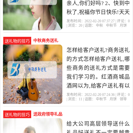
亲人,你们好吗? 2、快到中
秋了,祝福你节日快乐!天天
拥有一份好心情,记得给我
发布时间：2022-02-20 07:37:27 | 评论：
0
| 浏览：
20
| 话题：
中秋
中秋节
月饼
打电话啊! 3、七月七
中秋商务送礼
送礼物的技巧
怎样给客户送礼?商务送礼
的方式怎样给客户送礼,哪
些商务的送礼方式是需要
我们学习的。红酒商城品
酒网以为,给客户送礼有以
下一些规则可以参考: 怎样
发布时间：2022-02-20 07:24:36 | 评论：
0
| 浏览：
11
| 话题：
中秋节
月饼
领导
给客户送礼·送礼的方式(
送政府领导礼品
送礼物的技巧
给大公司高层领导送什么
礼品好送礼不一定要越贵