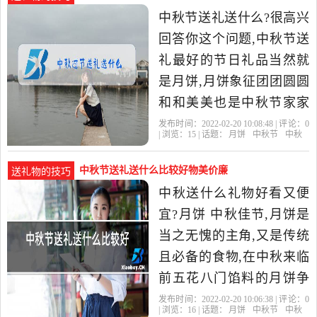
中秋节送礼送什么?很高兴
回答你这个问题,中秋节送
礼最好的节日礼品当然就
是月饼,月饼象征团团圆圆
和和美美也是中秋节家家
必备的美食之一,除了月饼
发布时间：2022-02-20 10:08:48 | 评论：
0
| 浏览：
15
| 话题：
月饼
中秋节
中秋
之外,也可以送一些时令的
中秋节送礼送什么比较好物美价廉
送礼物的技巧
中秋送什么礼物好看又便
宜?月饼 中秋佳节,月饼是
当之无愧的主角,又是传统
且必备的食物,在中秋来临
前五花八门馅料的月饼争
相上市,有着一些老式的经
发布时间：2022-02-20 10:06:38 | 评论：
0
| 浏览：
16
| 话题：
月饼
中秋节
中秋