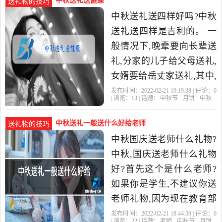
中秋送礼送健康
送礼物的技巧
中秋送礼送四样好吗?中秋
送礼送四样是吉利的。 一
般情况下,晚辈要向长辈送
礼,分家的儿子给父母送礼,
女婿要给岳丈家送礼,其中,
最重要的还是亲戚之间互
发布时间：2022-02-21 19:19:38 | 评论：
0
| 浏览：
13
| 话题：
中秋节
月饼
中秋
赠节礼。经过时间的演
中秋送礼一般送什么好给老师
送礼物的技巧
中秋国庆送老师什么礼物?
中秋,国庆送老师什么礼物
好?首先这个是什么老师?
如果你是学生,不建议你送
老师礼物,因为现在教育部
已经规定,过节期间,老师严
发布时间：2022-02-21 18:44:59 | 评论：
0
| 浏览：
22
| 话题：
老师
中秋节
月饼