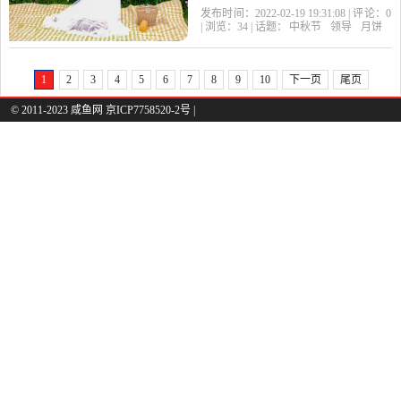
11点到中午一点是午饭的
发布时间：2022-02-19 19:31:08 | 评论：
0
| 浏览：
34
| 话题：
中秋节
领导
月饼
时间如果这个时间段去送
礼
1
2
3
4
5
6
7
8
9
10
下一页
尾页
© 2011-2023 咸鱼网 京ICP7758520-2号 |