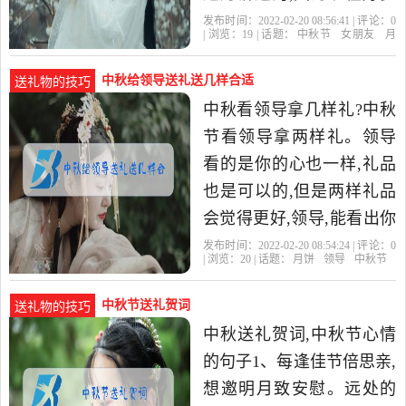
年轻人不喜欢吃月饼了,你
发布时间：2022-02-20 08:56:41 | 评论：
0
| 浏览：
19
| 话题：
中秋节
女朋友
月
可以买个小礼物,毕竟心意,
饼
中秋给领导送礼送几样合适
送礼物的技巧
中秋看领导拿几样礼?中秋
节看领导拿两样礼。领导
看的是你的心也一样,礼品
也是可以的,但是两样礼品
会觉得更好,领导,能看出你
的诚意,当然,你有看领导的
发布时间：2022-02-20 08:54:24 | 评论：
0
| 浏览：
20
| 话题：
月饼
领导
中秋节
这个心就是更好的。 中
中秋节送礼贺词
送礼物的技巧
中秋送礼贺词,中秋节心情
的句子1、每逢佳节倍思亲,
想邀明月致安慰。远处的