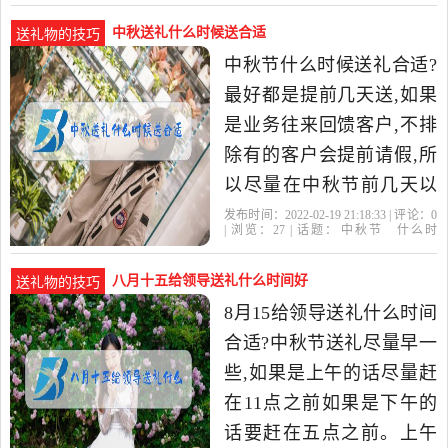
中秋送礼什么时候送合适
送礼物的技巧
中秋节什么时候送礼合适?
最好都是提前几天送,如果
是业务往来回馈客户,不排
除有的客户会提前请假,所
以尽量在中秋节前几天以
前送到客户手中,如果是亲
发布时间：2022-02-19 21:18:33 | 评论：
0
| 浏览：
27
| 话题：
中秋节
什么时
戚朋友父母中秋节当天即
候
月饼
八月十五给领导送礼什么时间好
送礼物的技巧
8月15给领导送礼什么时间
合适?中秋节送礼尽量早一
些,如果是上午的话尽量赶
在11点之前如果是下午的
话要赶在五点之前。上午