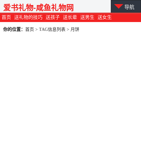
爱书礼物-咸鱼礼物网
导航
首页
送礼物的技巧
送孩子
送长辈
送男生
送女生
你的位置：
首页
> TAG信息列表 > 月饼