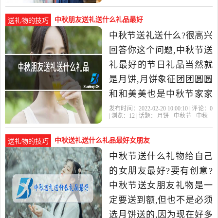
典款代代相传经久不衰,也
中秋朋友送礼送什么礼品最好
送礼物的技巧
中秋节送礼送什么?很高兴
回答你这个问题,中秋节送
礼最好的节日礼品当然就
是月饼,月饼象征团团圆圆
和和美美也是中秋节家家
必备的美食之一,除了月饼
发布时间：2022-02-20 10:00:10 | 评论：
0
| 浏览：
12
| 话题：
月饼
中秋节
中秋
之外,也可以送一些时令的
中秋送礼送什么礼品最好女朋友
送礼物的技巧
中秋节送什么礼物给自己
的女朋友最好?要有创意?
中秋节送女朋友礼物是一
定要送到额,但也不是必须
选月饼送的,因为现在好多