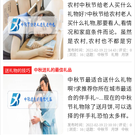
农村中秋节给老人买什么
礼物好?中秋节给农村老人
买什么礼物,那要看人,看情
况和家庭条件而论。虽然
是农村,农村也不都是穷
人。比如,有的老人家里儿
发布时间：2022-02-19 22:14:43 | 评论：
0
| 浏览：
16
| 话题：
中秋节
礼物
月饼
女有本事,人家也不愁好吃
的
中秋送礼的最佳礼品
送礼物的技巧
中秋节最适合送什么礼物
啊?求推荐你所在城市最适
合的伴手礼~...现在的中秋
节礼物除了送月饼,可以选
择的伴手礼恐怕太多样。
我所在的城市是海滨城市,
发布时间：2022-02-19 22:10:10 | 评论：
0
| 浏览：
16
| 话题：
中秋节
月饼
中秋
中秋正值水果丰收、海鲜