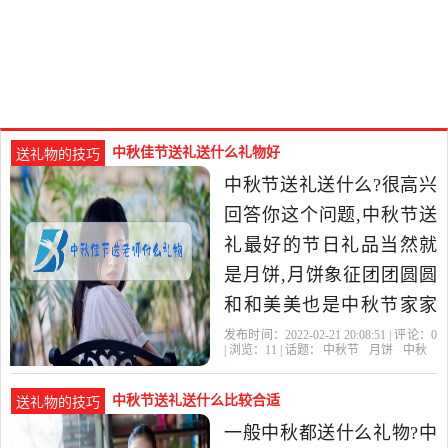
中秋佳节送礼送什么礼物好
送礼物的技巧
中秋节送礼送什么?很高兴
回答你这个问题,中秋节送
礼最好的节日礼品当然就
是月饼,月饼象征团团圆圆
和和美美也是中秋节家家
必备的美食之一,除了月饼
发布时间：2022-02-21 20:08:51 | 评论：
0
| 浏览：
11
| 话题：
中秋节
月饼
中秋
之外,也可以送一些时令的
中秋节送礼送什么比较合适
送礼物的技巧
一般中秋都送什么礼物?中