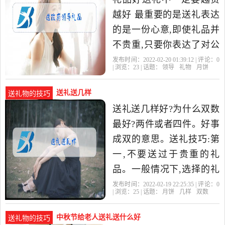
越好 最重要的是送礼表达
的是一份心意,即使礼品并
不贵重,只要你表达了对公
司和对领导个人的真挚关
发布时间：2022-02-20 01:39:12 | 评论：
0
| 浏览：
23
| 话题：
领导
礼物
月饼
切,那么你也一定会给对方
留
送礼送几样
送礼物的技巧
送礼送几样好?为什么双数
最好?两件或者四件。好事
成双的意思。送礼技巧:第
一,不要送过于贵重的礼
品。一般情况下,选择的礼
品不要太贵,不然会给领导
发布时间：2022-02-19 22:25:35 | 评论：
0
| 浏览：
25
| 话题：
月饼
几样
双数
带来不必要的麻烦。但是
也
中秋节给老人送礼送什么好
送礼物的技巧