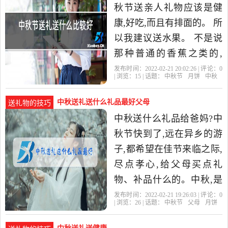
秋节送亲人礼物应该是健
康,好吃,而且有排面的。 所
以我建议送水果。 不是说
那种普通的香蕉之类的,
而。现在中秋节流行送什
发布时间：2022-02-21 20:02:26 | 评论：
0
| 浏览：
15
| 话题：
中秋节
月饼
中秋
么礼物?中秋节一般传统习
中秋送礼送什么礼品最好父母
送礼物的技巧
中秋送什么礼品给爸妈?中
秋节快到了,远在异乡的游
子,都希望在佳节来临之际,
尽点孝心,给父母买点礼
物、补品什么的。中秋,是
万家团圆的日子,月到中秋
发布时间：2022-02-21 19:26:03 | 评论：
0
| 浏览：
26
| 话题：
中秋节
父母
月饼
分外明,父母思念儿女的心