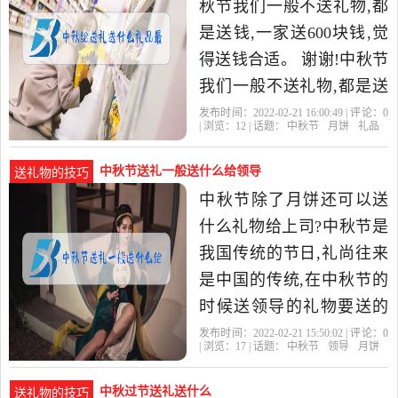
秋节我们一般不送礼物,都
是送钱,一家送600块钱,觉
得送钱合适。 谢谢!中秋节
我们一般不送礼物,都是送
钱,一家送600块钱,觉得送
发布时间：2022-02-21 16:00:49 | 评论：
0
| 浏览：
12
| 话题：
中秋节
月饼
礼品
钱合适。中秋节要到了
中秋节送礼一般送什么给领导
送礼物的技巧
中秋节除了月饼还可以送
什么礼物给上司?中秋节是
我国传统的节日,礼尚往来
是中国的传统,在中秋节的
时候送领导的礼物要送的
贴心,收的舒心才为绝佳
发布时间：2022-02-21 15:50:02 | 评论：
0
| 浏览：
17
| 话题：
中秋节
领导
月饼
之。 送领导的礼物太轻,很
容
中秋过节送礼送什么
送礼物的技巧