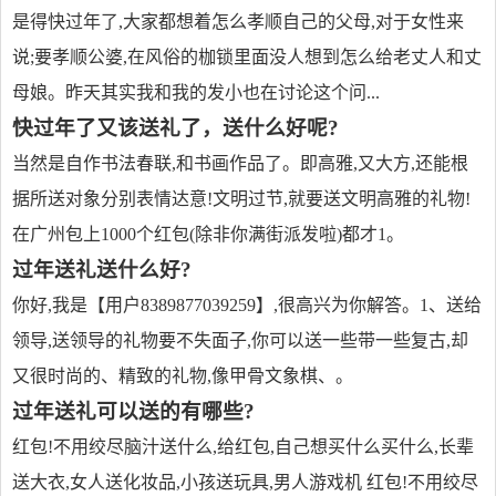
是得快过年了,大家都想着怎么孝顺自己的父母,对于女性来
说;要孝顺公婆,在风俗的枷锁里面没人想到怎么给老丈人和丈
母娘。昨天其实我和我的发小也在讨论这个问...
快过年了又该送礼了，送什么好呢?
当然是自作书法春联,和书画作品了。即高雅,又大方,还能根
据所送对象分别表情达意!文明过节,就要送文明高雅的礼物!
在广州包上1000个红包(除非你满街派发啦)都才1。
过年送礼送什么好?
你好,我是【用户8389877039259】,很高兴为你解答。1、送给
领导,送领导的礼物要不失面子,你可以送一些带一些复古,却
又很时尚的、精致的礼物,像甲骨文象棋、。
过年送礼可以送的有哪些?
红包!不用绞尽脑汁送什么,给红包,自己想买什么买什么,长辈
送大衣,女人送化妆品,小孩送玩具,男人游戏机 红包!不用绞尽