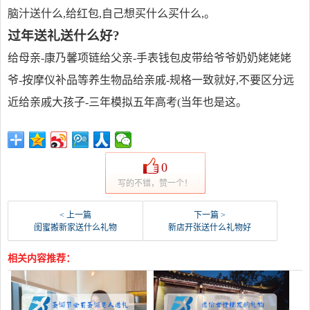
脑汁送什么,给红包,自己想买什么买什么,。
过年送礼送什么好?
给母亲-康乃馨项链给父亲-手表钱包皮带给爷爷奶奶姥姥姥
爷-按摩仪补品等养生物品给亲戚-规格一致就好,不要区分远
近给亲戚大孩子-三年模拟五年高考(当年也是这。
0
写的不错，赞一个！
< 上一篇
下一篇 >
闺蜜搬新家送什么礼物
新店开张送什么礼物好
相关内容推荐：