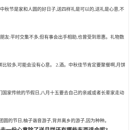
中秋节是家和人圆的好日子,送四样礼是可以的,送礼是心意,不
朋友:平时交集不多,但有事会出手相助,也曾受到恩惠。礼物数
比较多,可能会没有心意。 2.酒。中秋佳节肯定要聚餐啊,月饼
们国家传统的节假日,八月十五要去自己的亲戚或者长辈家走动
。
家团圆的节日,柚子谐音游子,背井离乡的游子,因为种种。
去一份心意除了送月饼还有哪些东西适合呢?