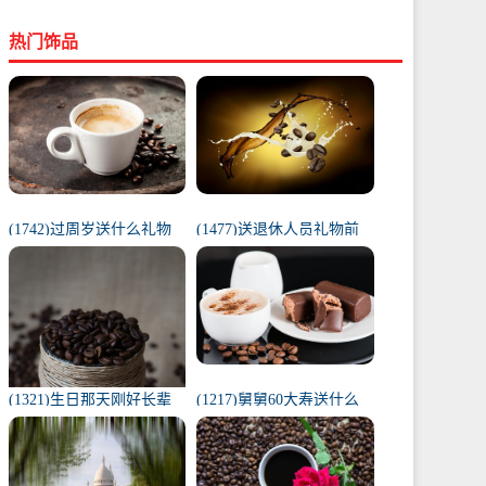
热门饰品
(1742)过周岁送什么礼物
(1477)送退休人员礼物前
好（1岁宝宝礼物排行榜）
十件排名（工会退休纪念
品范围）
(1321)生日那天刚好长辈
(1217)舅舅60大寿送什么
去世（父亲在我生日去世
礼物（舅舅60岁十大最佳
意味着）
礼物排行榜）