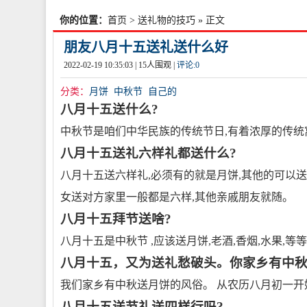
你的位置：
首页
>
送礼物的技巧
» 正文
朋友八月十五送礼送什么好
2022-02-19 10:35:03 |
15
人围观 |
评论:
0
分类：
月饼
中秋节
自己的
八月十五送什么?
中秋节是咱们中华民族的传统节日,有着浓厚的传统
八月十五送礼六样礼都送什么?
八月十五送六样礼,必须有的就是月饼,其他的可以送
女送对方家里一般都是六样,其他亲戚朋友就随。
八月十五拜节送啥?
八月十五是中秋节 ,应该送月饼,老酒,香烟,水果,等
八月十五，又为送礼愁破头。你家乡有中秋
我们家乡有中秋送月饼的风俗。 从农历八月初一开
八月十五送节礼送四样行吗?