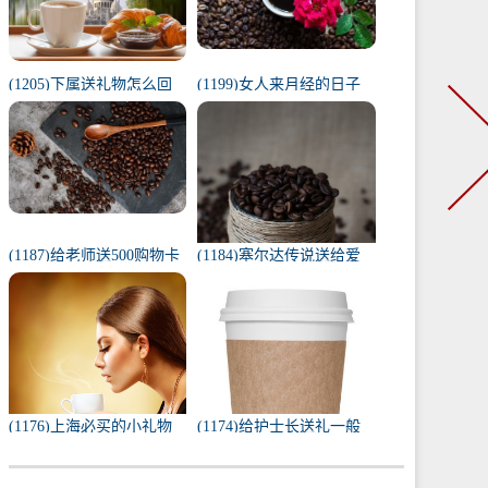
(1205)下属送礼物怎么回
(1199)女人来月经的日子
复（下属给我送礼我该如
代表什么（1一31日月经代
何回复）
表心情）
(1187)给老师送500购物卡
(1184)塞尔达传说送给爱
少吗（给老师送500还是
人的礼物（塞尔达茨琪米
1000）
任务100只蚱蜢）
(1176)上海必买的小礼物
(1174)给护士长送礼一般
（去上海必带的纪念品）
送什么合适（送护士长最
实用的东西）