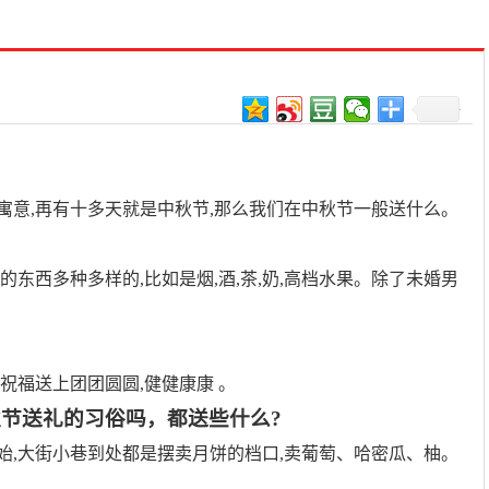
寓意,再有十多天就是中秋节,那么我们在中秋节一般送什么。
的东西多种多样的,比如是烟,酒,茶,奶,高档水果。除了未婚男
等祝福送上团团圆圆,健健康康 。
节送礼的习俗吗，都送些什么?
始,大街小巷到处都是摆卖月饼的档口,卖葡萄、哈密瓜、柚。