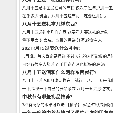
八月十五是中国最在意的节日,仅次于过年,八月十五
在乎多少,贵重。八月十五送节礼一定要送月饼,。
八月十五送礼拿几样东西?
八月十五送礼拿几样东西,这要看需要送礼的对象。 
量不用太多,太杂。应景的月饼,好酒,给女主人。
20218月15过节送什么礼物?
1.月饼。首选肯定是月饼,不过收礼的人可能收的月饼
已经有很多人都送了,咱们送点酒也挺好的,白酒。
八月十五送酒和什么两样东西就行?
八月十五送酒和月饼两样东西就行。八月十五是我
一下,探望一下自己的长辈亲戚,八月十五,走亲访友,
中秋节有哪些礼品推荐?
3种有寓意的水果可以送 【柚子】 寓意:中秋是阖
一年一度的中秋节快到了想给远方的朋友寄