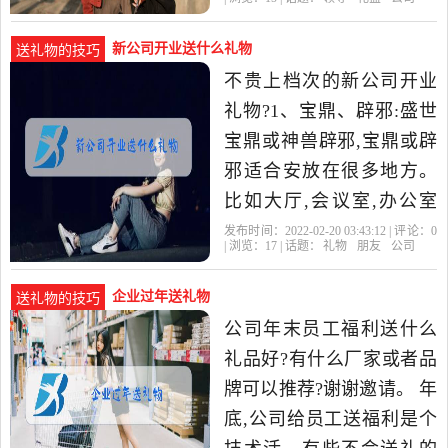
的领导还会以此为由,说你
新公司开业送什么礼物
送礼物的技巧
不贵上档次的新公司开业
礼物?1、宝鼎、辟邪:盛世
宝鼎或神兽辟邪,宝鼎或辟
邪适合安放在很多地方。
比如大厅,会议室,办公室
等。因为这样的礼品朋友
发布时间：2022-02-20 03:43:12 | 评论：
0
| 浏览：
17
| 话题：
礼物
朋友
公司
会觉得你的礼物充满祝福
的寓
企业过年送礼物
送礼物的技巧
公司年末员工福利送什么
礼品好?有什么厂家或者品
牌可以推荐?谢谢邀请。 年
底,公司给员工送福利是个