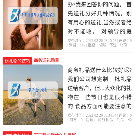
办?我来回答你的问题。 首
先送礼分好几种情况。别
有用心的送礼,当然或者绝
对不能收。 对领导的提
携、帮助、或者感激等,站
发布时间：2022-02-20 07:15:57 | 评论：
0
| 浏览：
142
| 话题：
领导
不送
公司
在自身角度考虑,是一种情
况
商务送礼场景
送礼物的技巧
商务礼品送什么比较好呢?
我们公司想定制一批礼品
送给客户，但...大众化的礼
物在一些节日也是很不错
的,食品方面可能要注意的
是安全,健康。主打健康的,
发布时间：2022-02-20 05:34:34 | 评论：
0
| 浏览：
9
| 话题：
商务礼品
礼品
公
比如低糖低脂的月饼,有公
司