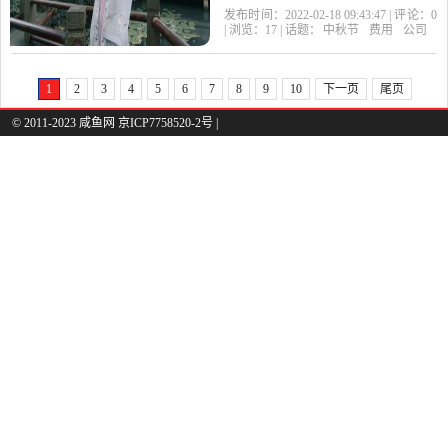
总结。例文: XXXX年中
发布时间：2022-02-18 09:43:47 | 评论：
0
| 浏览：
17
| 话题：
中秋节
费用
公司
秋、国庆“两节”即将来临,
1
2
3
4
5
6
7
8
9
10
下一页
尾页
© 2011-2023 咸鱼网 京ICP7758520-2号 |