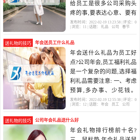
给员工是很多公司采购头
疼的事,要表达心意、要有
档次、还要符合预算,而送
发布时间：2022-02-19 13:23:58 | 评论：
0
| 浏览：
11
| 话题：
礼品
公司
春节
特产是一个很合适的选择!
年会送员工什么礼品
送礼物的技巧
年会送什么礼品为员工好
点?公司年会,员工福利礼品
是一个复杂的问题,选择福
利礼品需要注意: 一、考虑
预算,多办事、少花钱。
二、员工满意,发放员工喜
发布时间：2022-02-19 12:55:38 | 评论：
0
| 浏览：
12
| 话题：
年会
员工
公司
欢、需要的礼物。 三、
公司年会礼品送什么好
送礼物的技巧
年会礼物排行榜前十名?
三、鼠标垫 年会礼品送鼠