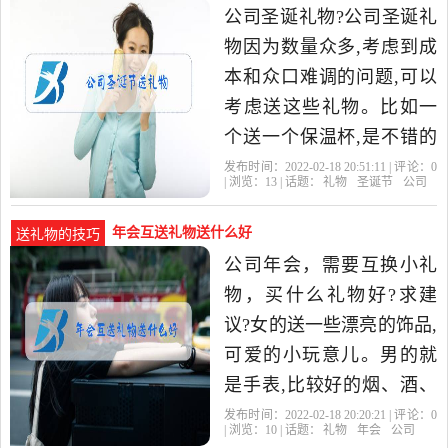
公司圣诞礼物?公司圣诞礼
物因为数量众多,考虑到成
本和众口难调的问题,可以
考虑送这些礼物。比如一
个送一个保温杯,是不错的
选择。保温杯办公室人人
发布时间：2022-02-18 20:51:11 | 评论：
0
| 浏览：
13
| 话题：
礼物
圣诞节
公司
都需要,泡杯热茶,泡泡枸。
年会互送礼物送什么好
送礼物的技巧
公司年会，需要互换小礼
物，买什么礼物好?求建
议?女的送一些漂亮的饰品,
可爱的小玩意儿。男的就
是手表,比较好的烟、酒、
茶叶。手机壳,充电器,耳机,
发布时间：2022-02-18 20:20:21 | 评论：
0
| 浏览：
10
| 话题：
礼物
年会
公司
钥匙链也可以的,至于自己