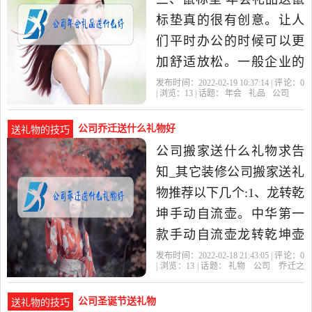
标垫真的很有创意。让人
们平时办公的时候可以更
加舒适放松。一般企业的
鼠标垫都会有公司的标志,
发布时间：2022-02-19 10:37:14 | 评论：
0
| 浏览：
13
| 话题：
年会
礼品
公司
也是公司变相督促你需要
好好
公司乔迁送什么礼物好
送礼物的技巧
公司搬家送什么礼物求告
知_其它装修公司搬家送礼
物推荐以下几个:1、龙转乾
坤手动自流壶。中华第一
款手动自流壶龙转乾坤壶
融入中华传统文化元素,龙
发布时间：2022-02-18 21:43:05 | 评论：
0
| 浏览：
13
| 话题：
礼物
公司
乔迁之
与祥云形象,代表尊贵、吉
喜
公司圣诞节送礼物
送礼物的技巧