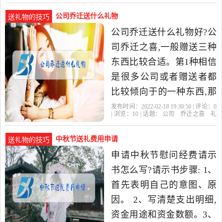
做的
公司乔迁送什么礼物
送礼物的技巧
公司乔迁送什么礼物好?公
司乔迁之喜,一般赠送三种
东西比较合适。第1种相信
是很多公司或者赠送者都
比较倾向于的一种东西,那
就是红包直接封钱到红包
发布时间：2022-02-18 19:30:56 | 评论：
0
| 浏览：
10
| 话题：
公司
乔迁之喜
礼
当中,然后送给对方是再合
物
中秋节送礼费用申请
送礼物的技巧
申请中秋节慰问经费请示
书怎么写?请示书步骤: 1、
首先表明自己的意图、原
因。 2、写清楚支出明细,
资金用途和资金数额。3、