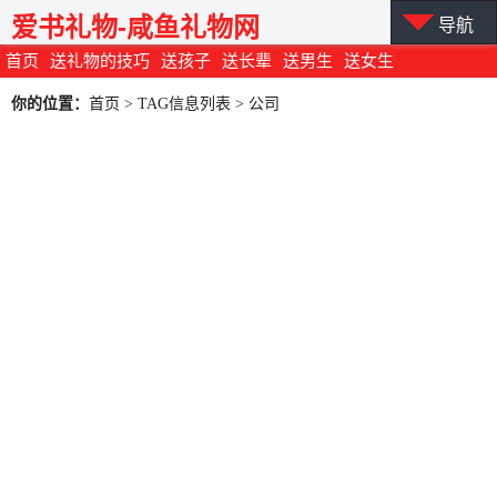
爱书礼物-咸鱼礼物网
导航
首页
送礼物的技巧
送孩子
送长辈
送男生
送女生
你的位置：
首页
> TAG信息列表 > 公司