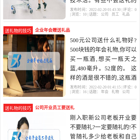
技术活。有些不会送礼的
单位,反而会遭到员工的吐
发布时间：2022-02-20 01:43:30 | 评论：
0
| 浏览：
10
| 话题：
公司
员工
礼品
槽,简直就是赔了夫人又折
企业年会赠送礼品
送礼物的技巧
500元公司送什么礼物好?
500块钱的年会礼物,你可以
买一瓶酒,想买一瓶天之
蓝,480毫升。52度的。 这
样的酒是很不错的,这瓶酒
好像大概也就是500多块钱
发布时间：2022-02-20 01:41:15 | 评论：
0
| 浏览：
16
| 话题：
年会
礼物
公司
这样,而且它有一个包装盒
公司开业员工要送礼
送礼物的技巧
刚入职新公司老板开业要
不要随礼?一定要随礼的!不
管随礼多少给老板和自己