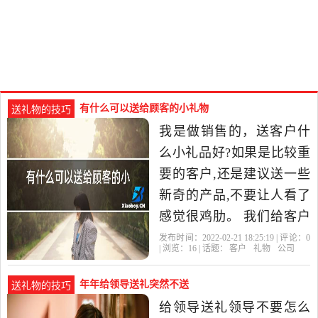
有什么可以送给顾客的小礼物
送礼物的技巧
我是做销售的，送客户什
么小礼品好?如果是比较重
要的客户,还是建议送一些
新奇的产品,不要让人看了
感觉很鸡肋。 我们给客户
送过太阳能真空烤箱,只要
发布时间：2022-02-21 18:25:19 | 评论：
0
| 浏览：
16
| 话题：
客户
礼物
公司
有阳光就可以在户外做饭
用
年年给领导送礼突然不送
送礼物的技巧
给领导送礼领导不要怎么