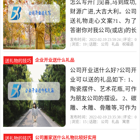
怎么写开门见喜,马到成功,
财源广进,大吉大利。公司
送礼物走心文案?1、为了
答谢你对我公司(或店)的长
期厚爱,致此中秋节到来之
发布时间：2022-02-19 23:59:24 | 评论：
0
| 浏览：
19
| 话题：
公司
礼品
祝福语
际,祝您和您的家人身体
企业开业送什么礼品
送礼物的技巧
公司开业送什么好?公司开
业可以送的礼品如下: 1、
陶瓷摆件、艺术花瓶,可作
为朋友公司的摆设。 2、碳
雕、木雕、骨雕等,可作为
新朋友公司的饰品。 3、壁
发布时间：2022-02-19 23:35:38 | 评论：
0
| 浏览：
15
| 话题：
公司
礼品
寓意
画,草编画等,为居室
公司搬家送什么礼物比较好实用
送礼物的技巧