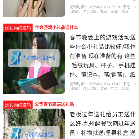
也可以拼个果篮,各种水果
发布时间：2022-02-19 14:57:10 | 评论：
0
| 浏览：
17
| 话题：
礼品
公司
水果
每样都有一点。 2.每
年会游戏小礼品送什么
送礼物的技巧
春节晚会上的游戏活动送
些什么小礼品比较好?我也
在准备 现在准备的有 这些
:毛绒玩具、杯子、手机挂
件、笔记本、笔(钢笔)、纸
巾、筷子、热水袋、指甲
发布时间：2022-02-19 14:15:42 | 评论：
0
| 浏览：
13
| 话题：
奖品
年会
公司
剪(剪刀)、肥皂(洗衣粉
公司春节高端送礼品
送礼物的技巧
老板过年送礼给员工送什
么好-九州醉餐饮网过年送
员工礼物就送:坚果礼盒 送