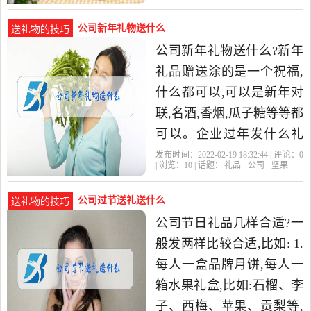
有文化特色,是中国非物质
文化
公司新年礼物送什么
送礼物的技巧
公司新年礼物送什么?新年
礼品赠送涂的是一个祝福,
什么都可以,可以是新年对
联,名酒,香烟,瓜子糖等等都
可以。企业过年发什么礼
品?水果一箱,坚果礼包一
发布时间：2022-02-19 18:32:44 | 评论：
0
| 浏览：
10
| 话题：
礼品
公司
坚果
箱。这是我们公司的礼品
公司过节送礼送什么
送礼物的技巧
公司节日礼品几样合适?一
般发两样比较合适,比如: 1.
每人一盒品牌月饼,每人一
箱水果礼盒,比如:石榴、李
子、西梅、苹果、贡梨等,