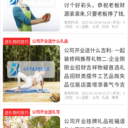
讨个好彩头。恭祝老板财
源滚滚来,只要老板挣了钱,
那自然你也会挣到钱的。
发布时间：2022-02-20 00:34:26 | 评论：
0
| 浏览：
45
| 话题：
公司
红包
伙计
所以眼光要放长远一点,尤
公司开业送什么礼品
送礼物的技巧
公司开业送什么吉利- 一起
装修网推荐礼物二:企业刚
刚业招财吉祥物疑首选礼
品招财类摆件工艺品既失
品位能店面增添喜气今吉
祥物百度搜索《慈元阁吉
发布时间：2022-02-20 00:25:37 | 评论：
0
| 浏览：
16
| 话题：
公司
礼品
寓意
祥礼品》根据朋友肖运势
选
公司开业送礼写
送礼物的技巧
公司开业挂牌礼品祝福语