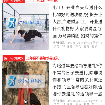
工厂开业送什么礼品好
送礼物的技巧
小工厂开业当天应送什么
礼物好呢送块匾,祝:贺开业
大吉,广进财源!工厂开业送
什么礼物好 大家说说匾 字
画 万马奔腾图 招财的摆件
等公司开业应该送什么礼
发布时间：2022-02-20 04:07:22 | 评论：
0
| 浏览：
20
| 话题：
公司
礼物
礼品
物?开业致喜的花篮,
过年要不要给领导送礼
送礼物的技巧
为啥过年要给领导送礼?你
平常的日子去送礼,除非说
你和领导平常的关系就还
不错,而且领导也看好你,否
则你去送礼的话领导一般
情况下是不会收的,甚至有
发布时间：2022-02-20 03:45:26 | 评论：
0
| 浏览：
15
| 话题：
领导
礼盒
公司