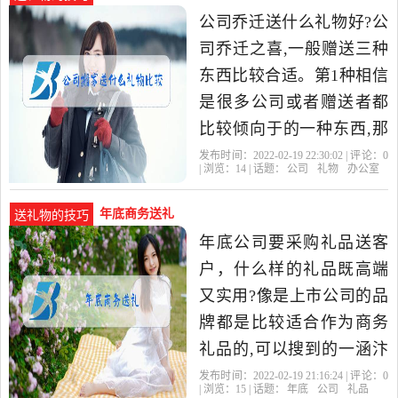
公司乔迁送什么礼物好?公
司乔迁之喜,一般赠送三种
东西比较合适。第1种相信
是很多公司或者赠送者都
比较倾向于的一种东西,那
就是红包直接封钱到红包
发布时间：2022-02-19 22:30:02 | 评论：
0
| 浏览：
14
| 话题：
公司
礼物
办公室
当中,然后送给对方是再合
年底商务送礼
送礼物的技巧
年底公司要采购礼品送客
户，什么样的礼品既高端
又实用?像是上市公司的品
牌都是比较适合作为商务
礼品的,可以搜到的一涵汴
绣的礼品还是很不错的,具
发布时间：2022-02-19 21:16:24 | 评论：
0
| 浏览：
15
| 话题：
年底
公司
礼品