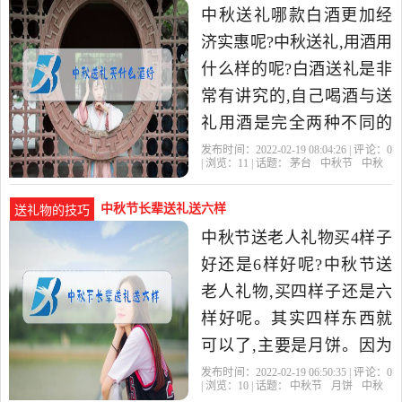
中秋送礼哪款白酒更加经
济实惠呢?中秋送礼,用酒用
什么样的呢?白酒送礼是非
常有讲究的,自己喝酒与送
礼用酒是完全两种不同的
概念,一个是里子,一个是面
发布时间：2022-02-19 08:04:26 | 评论：
0
| 浏览：
11
| 话题：
茅台
中秋节
中秋
子。 那我们先说一下面
中秋节长辈送礼送六样
送礼物的技巧
中秋节送老人礼物买4样子
好还是6样好呢?中秋节送
老人礼物,买四样子还是六
样好呢。其实四样东西就
可以了,主要是月饼。因为
是中秋节家庭成员的日子,
发布时间：2022-02-19 06:50:35 | 评论：
0
| 浏览：
10
| 话题：
中秋节
月饼
中秋
祖宗留下来的节日。吃月