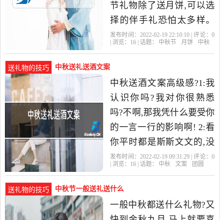
节礼物除了送月饼,可以选
择的伴手礼恐怕太多样。
我所在的城市是海滨城市,
发布时间：2022-02-19 22:10:10 | 评论：
0
| 浏览：
16
| 话题：
中秋节
月饼
中秋
中秋正值水果丰收、海鲜
中秋送礼送酒文案
送礼物的技巧
中秋送酒文案高级感?1:我
认识你吗?我对你很熟悉
吗?不啊,那我凭什么要受你
的一言一行的影响啊! 2:看
你平时都是斯斯文文的,没
想到,到了酒桌上,几杯红酒
发布时间：2022-02-19 09:31:29 | 评论：
0
| 浏览：
16
| 话题：
中秋
文案
团圆
下肚,就显出了真实的自
中秋节一般送礼送什么
送礼物的技巧
一般中秋都送什么礼物?又
快到金秋九月,马上就要喜