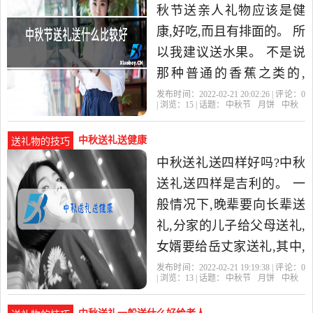
秋节送亲人礼物应该是健
康,好吃,而且有排面的。 所
以我建议送水果。 不是说
那种普通的香蕉之类的,
而。现在中秋节流行送什
发布时间：2022-02-21 20:02:26 | 评论：
0
| 浏览：
15
| 话题：
中秋节
月饼
中秋
么礼物?中秋节一般传统习
中秋送礼送健康
送礼物的技巧
中秋送礼送四样好吗?中秋
送礼送四样是吉利的。 一
般情况下,晚辈要向长辈送
礼,分家的儿子给父母送礼,
女婿要给岳丈家送礼,其中,
最重要的还是亲戚之间互
发布时间：2022-02-21 19:19:38 | 评论：
0
| 浏览：
13
| 话题：
中秋节
月饼
中秋
赠节礼。经过时间的演