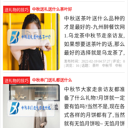
饼
中秋送礼送什么茶叶好
送礼物的技巧
中秋送茶叶送什么品种的
才是最好的-九州醉餐饮网
1.乌龙茶中秋节走亲访友,
如果想要送茶叶的话,那么
最好的选择就是乌龙茶了,
乌龙茶和其他的绿茶红茶
发布时间：2022-02-19 04:57:27 | 评论：
0
| 浏览：
16
| 话题：
茶叶
中秋节
中秋
有着完全不相同的制作方
法
中秋串门送礼都送什么
送礼物的技巧
中秋节大家走亲访友都准
备了什么礼物?月饼就一定
要有馅吗?当然不是,现在各
式各样的月饼都有了,当然
就有无馅月饼啦~ 无馅月饼