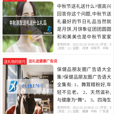
中秋节送礼送什么?很高兴
回答你这个问题,中秋节送
礼最好的节日礼品当然就
是月饼,月饼象征团团圆圆
和和美美也是中秋节家家
必备的美食之一,除了月饼
发布时间：2022-02-20 10:00:10 | 评论：
0
| 浏览：
12
| 话题：
月饼
中秋节
中秋
之外,也可以送一些时令的
送礼送健康广告词
送礼物的技巧
保健品朋友圈广告语大全
集?保健品朋友圈广告语大
全集有: 1、舞茸精粉好,年
轻不见老。 2、天然滋补,
与健康为“舞”。 3、四海生
平,舞茸伴您每一步。 4、
发布时间：2022-02-20 08:01:12 | 评论：
0
| 浏览：
25
| 话题：
健康
中秋
广告语