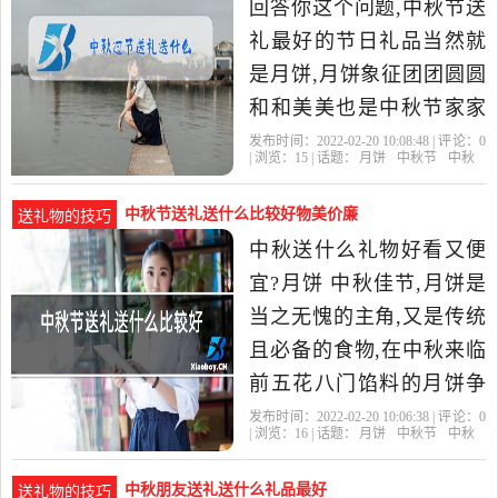
回答你这个问题,中秋节送
礼最好的节日礼品当然就
是月饼,月饼象征团团圆圆
和和美美也是中秋节家家
必备的美食之一,除了月饼
发布时间：2022-02-20 10:08:48 | 评论：
0
| 浏览：
15
| 话题：
月饼
中秋节
中秋
之外,也可以送一些时令的
中秋节送礼送什么比较好物美价廉
送礼物的技巧
中秋送什么礼物好看又便
宜?月饼 中秋佳节,月饼是
当之无愧的主角,又是传统
且必备的食物,在中秋来临
前五花八门馅料的月饼争
相上市,有着一些老式的经
发布时间：2022-02-20 10:06:38 | 评论：
0
| 浏览：
16
| 话题：
月饼
中秋节
中秋
典款代代相传经久不衰,也
中秋朋友送礼送什么礼品最好
送礼物的技巧