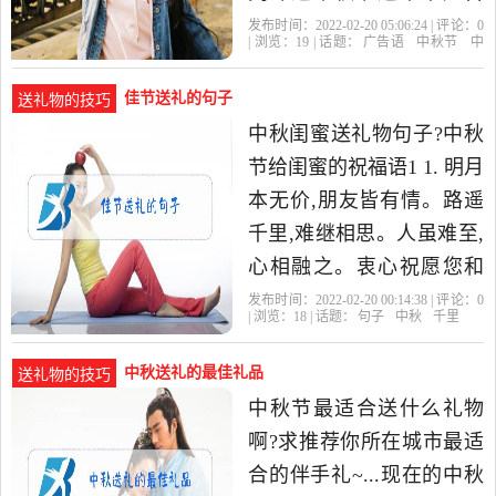
词?1. 我们批发健康。——
发布时间：2022-02-20 05:06:24 | 评论：
0
| 浏览：
19
| 话题：
广告语
中秋节
中
水果批发公司广告
秋
佳节送礼的句子
送礼物的技巧
中秋闺蜜送礼物句子?中秋
节给闺蜜的祝福语1 1. 明月
本无价,朋友皆有情。路遥
千里,难继相思。人虽难至,
心相融之。衷心祝愿您和
家人团圆美满,幸福安康。
发布时间：2022-02-20 00:14:38 | 评论：
0
| 浏览：
18
| 话题：
句子
中秋
千里
2. 一百个人对中...
中秋送礼的最佳礼品
送礼物的技巧
中秋节最适合送什么礼物
啊?求推荐你所在城市最适
合的伴手礼~...现在的中秋