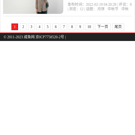
的关键在于,外面的装饰要
发布时间：2022-02-19 04:20:28 | 评论：
0
| 浏览：
12
| 话题：
月饼
中秋节
中秋
做的好看。 像花,就是
1
2
3
4
5
6
7
8
9
10
下一页
尾页
© 2011-2023 咸鱼网 京ICP7758520-2号 |