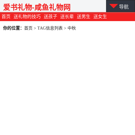
爱书礼物-咸鱼礼物网
导航
首页
送礼物的技巧
送孩子
送长辈
送男生
送女生
你的位置：
首页
> TAG信息列表 > 中秋