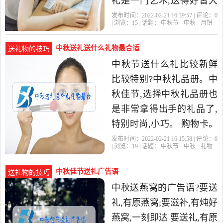
礼是一门艺术,送得好皆大
欢喜,送得不好会起反作
发布时间：2022-02-21 16:39:57 | 评论：
0
| 浏览：
15
| 话题：
中秋节
中秋
月饼
用。送礼是一件很花费心
中秋送礼送什么礼物最合适
送礼物的技巧
中秋节送什么礼比较新鲜
比较特别?中秋礼品册。中
秋佳节,选择中秋礼品册也
是非常拿得出手的礼品了,
特别时尚,小巧。 购物卡。
送礼品不知道怎么选,也没
发布时间：2022-02-21 16:15:58 | 评论：
0
| 浏览：
19
| 话题：
中秋节
中秋
礼物
有时间去挑选的话,那么
中秋佳节送礼广告语
送礼物的技巧
中秋送燕窝的广告语?要送
礼,有原燕窝;要滋补,有炖好
燕窝,一刻即达 要送礼,有原