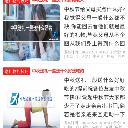
中秋送礼一般送什么好给老人
送礼物的技巧
中秋节给父母买点什么好?
我觉得父母一般什么都不
缺,你能回去看他们就是最
好的礼物,毕竟父母从不企
图从我们身上得到什么回
报,这世间只有父母的爱是
发布时间：2022-02-21 19:15:13 | 评论：
0
| 浏览：
9
| 话题：
中秋节
中秋
老寿
无私的。 如果你实在想买
星
中秋送礼一般送什么好送吃的
送礼物的技巧
中秋送礼一般送什么好好
吃的?提前祝各位友友中秋
节快乐!说起中秋节大家都
少不了走走亲亲串串门,倘
若是老亲戚来回走动一下
顺带一提月饼再买点时令
发布时间：2022-02-21 18:08:01 | 评论：
0
| 浏览：
12
| 话题：
中秋节
月饼
中秋