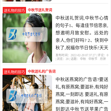
家备舞茸,青春... 保
中秋节送礼贺词
送礼物的技巧
中秋送礼贺词,中秋节心情
的句子1、每逢佳节倍思亲,
想邀明月致安慰。远处的
亲人,你们好吗? 2、快到中
秋了,祝福你节日快乐!天天
拥有一份好心情,记得给我
发布时间：2022-02-20 07:37:27 | 评论：
0
| 浏览：
20
| 话题：
中秋
中秋节
月饼
打电话啊! 3、七月七
中秋送礼的广告词
送礼物的技巧
中秋送燕窝的广告语?要送
礼,有原燕窝;要滋补,有炖好
燕窝,一刻即达 要送礼,有原
燕窝;要滋补,有炖好燕窝,一
刻即达中秋节送苹果广告