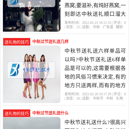
燕窝;要滋补,有炖好燕窝,一
刻即达中秋送礼顺口溜大
全?如果中秋送礼,送雾在天
发布时间：2022-02-21 16:11:33 | 评论：
0
| 浏览：
23
| 话题：
中秋
广告语
酸奶
上。 2、金色的枝
中秋过节送礼送几样
送礼物的技巧
中秋节送礼送六样单品可
以吗?中秋节送礼送6样单
品是可以的,这需要根据各
地的风俗习惯来决定,有的
地方只送两样,而有的地方
要送4样,但是有的地方要送
发布时间：2022-02-20 10:17:29 | 评论：
0
| 浏览：
18
| 话题：
中秋节
中秋
礼物
6样,这个并没有固定的标
中秋过节送礼送什么
送礼物的技巧
中秋节送礼送什么?很高兴