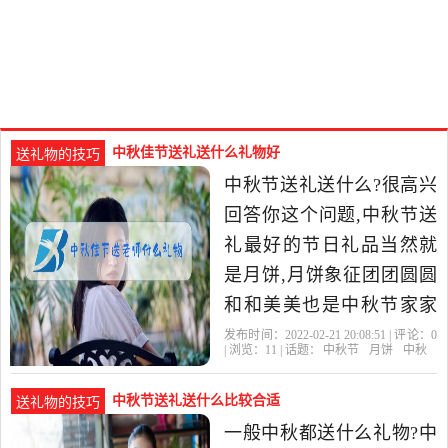
中秋佳节送礼送什么礼物好
送礼物的技巧
中秋节送礼送什么?很高兴
回答你这个问题,中秋节送
礼最好的节日礼品当然就
是月饼,月饼象征团团圆圆
和和美美也是中秋节家家
必备的美食之一,除了月饼
发布时间：2022-02-21 20:08:51 | 评论：
0
| 浏览：
11
| 话题：
中秋节
月饼
中秋
之外,也可以送一些时令的
中秋节送礼送什么比较合适
送礼物的技巧
一般中秋都送什么礼物?中