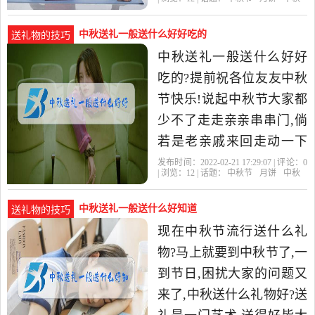
水果比如:葡萄、苹果、秋
梨
中秋送礼一般送什么好好吃的
送礼物的技巧
中秋送礼一般送什么好好
吃的?提前祝各位友友中秋
节快乐!说起中秋节大家都
少不了走走亲亲串串门,倘
若是老亲戚来回走动一下
顺带一提月饼再买点时令
发布时间：2022-02-21 17:29:07 | 评论：
0
| 浏览：
12
| 话题：
中秋节
月饼
中秋
水果比如:葡萄、苹果、秋
梨
中秋送礼一般送什么好知道
送礼物的技巧
现在中秋节流行送什么礼
物?马上就要到中秋节了,一
到节日,困扰大家的问题又
来了,中秋送什么礼物好?送