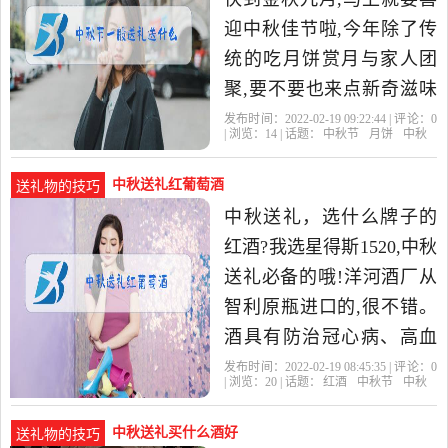
迎中秋佳节啦,今年除了传
统的吃月饼赏月与家人团
聚,要不要也来点新奇滋味
呢?送中秋贺礼,来看看小印
发布时间：2022-02-19 09:22:44 | 评论：
0
| 浏览：
14
| 话题：
中秋节
月饼
中秋
推荐吧! 中秋送红酒,中
中秋送礼红葡萄酒
送礼物的技巧
中秋送礼，选什么牌子的
红酒?我选星得斯1520,中秋
送礼必备的哦!洋河酒厂从
智利原瓶进口的,很不错。
酒具有防治冠心病、高血
脂症、抗氧化、扫除自由
发布时间：2022-02-19 08:45:35 | 评论：
0
| 浏览：
20
| 话题：
红酒
中秋节
中秋
基、抗血栓、抗炎症和抗
过敏
中秋送礼买什么酒好
送礼物的技巧