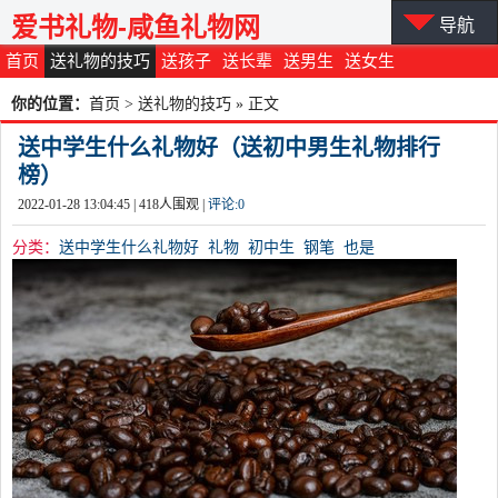
爱书礼物-咸鱼礼物网
导航
首页
送礼物的技巧
送孩子
送长辈
送男生
送女生
你的位置：
首页
>
送礼物的技巧
» 正文
送中学生什么礼物好（送初中男生礼物排行
榜）
2022-01-28 13:04:45 |
418
人围观 |
评论:
0
分类：
送中学生什么礼物好
礼物
初中生
钢笔
也是