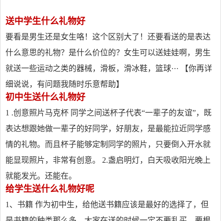
送中学生什么礼物好
要看是男生还是女生咯！这个区别大了！还要看送的是表达
什么意思的礼物？是什么价位的？女生可以送娃娃啊，男生
就送一些运动之类的器械，滑板，滑冰鞋，篮球··· 【你再详
细说说，有问题我随时乐意帮助】
初中生送什么礼物好
1 .创意照片马克杯 同学之间送杯子代表“一辈子的友谊”，既
表达想跟她做一辈子的好同学，好朋友，是最能拉近同学感
情的礼物。而且杯子能够定制同学的照片，只要倒入开水就
能显现照片，非常有创意。 2.盏启明灯，白天吸收阳光晚上
就能发光。还能在。
给学生送什么礼物好呢
1、书籍 作为初中生，给他送书籍应该是最好的选择了，但
是书籍的种类那么多，大家在送的时候一定不要乱买。要根