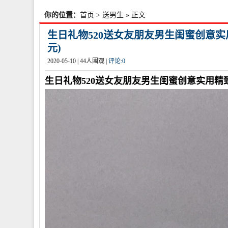
你的位置：
首页
>
送男生
» 正文
生日礼物520送女友朋友男生闺蜜创意实
元)
2020-05-10 |
44
人围观 |
评论:
0
生日礼物520送女友朋友男生闺蜜创意实用精