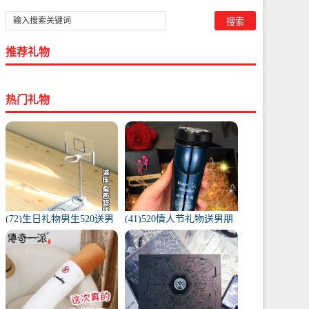
推荐礼物
热门礼物
(72)生日礼物男生520送男
(41)520情人节礼物送男朋
友送给男朋友实用小特别
友惊喜男生生日老公实用
走心的-送男生礼物(寻梦
创意男-送男生礼物(科沃
鸟旗舰店仅售38元)
顿旗舰店仅售108元)