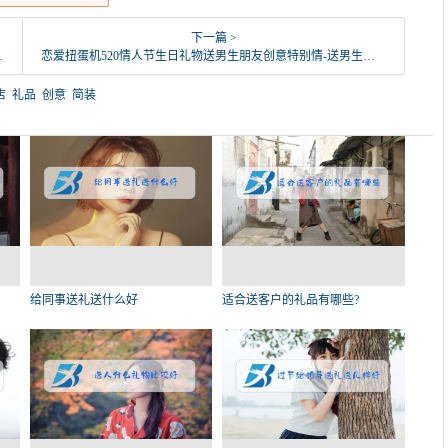
下一篇 >
恋爱扭蛋机520情人节生日礼物送男生朋友创意特别情-送男生礼物(马克图布旗舰店仅售68元)
店
礼品
创意
简装
给同事送礼送什么好
适合送客户的礼品有哪些?