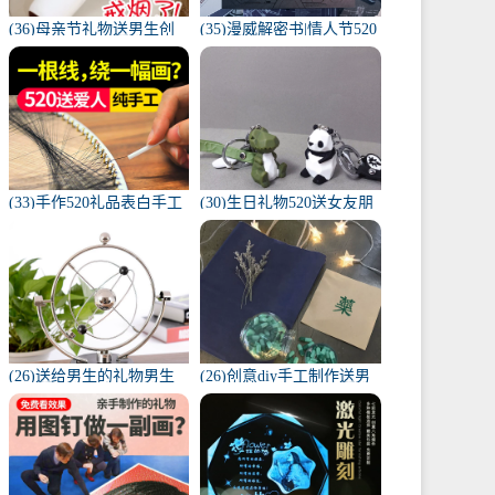
(36)母亲节礼物送男生创
(35)漫威解密书|情人节520
意爸爸的老公实用父亲生
礼物送男友男生生日创意
日礼品惊喜-送男生礼物
高档-送男生礼物(马克图
(传奇一派旗舰店仅售39.9
布旗舰店仅售268元)
元)
(33)手作520礼品表白手工
(30)生日礼物520送女友朋
自制diy创意生日礼物送男
友男生闺蜜创意实用精致
生-送男生礼物(纸间道旗
情侣一-送男生礼物(木子
舰店仅售98元)
礼旗舰店仅售9.9元)
(26)送给男生的礼物男生
(26)创意diy手工制作送男
礼物兄弟生日礼物 男送男
朋友的生日礼物男生自制
送兄弟哥-送男生礼物(紫
特别走-送男生礼物(聚有
鸾峰家居专营店仅售15.12
乐家居专营店仅售19.82元)
元)