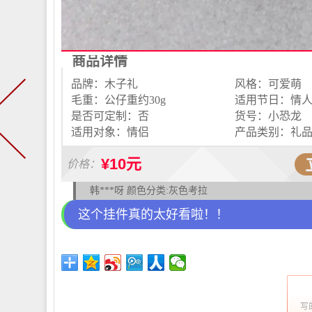
商品详情
品牌：木子礼
风格：可爱萌
毛重：公仔重约30g
是否可定制：否
货号：小恐龙
适用对象：情侣
产品类别：礼
¥10元
价格：
韩***呀 颜色分类:灰色考拉
这个挂件真的太好看啦！！
写