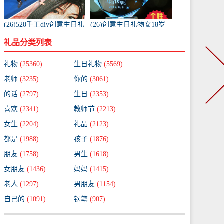
(26)520手工diy创意生日礼
(26)创意生日礼物女18岁
物走心送女生女友老婆媳
成年礼送男生朋友闺蜜实
礼品分类列表
妇-送男生礼物(纸间道旗
用diy-送男生礼物(婉恋阁
舰店仅售297元)
旗舰店仅售35元)
礼物
(25360)
生日礼物
(5569)
老师
(3235)
你的
(3061)
的话
(2797)
生日
(2353)
喜欢
(2341)
教师节
(2213)
女生
(2204)
礼品
(2123)
都是
(1988)
孩子
(1876)
朋友
(1758)
男生
(1618)
女朋友
(1436)
妈妈
(1415)
老人
(1297)
男朋友
(1154)
自己的
(1091)
钢笔
(907)