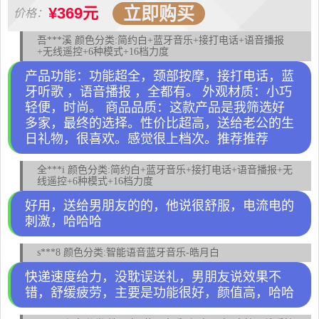
立即购买
¥369元
价格：
吾***溪 颜色分类:简约白+蓝牙音乐+接打电话+语音播报
+无线遥控+6种模式+16档力度
产品功能：功能超全，颈部按摩，接打电话，蓝
牙听歌 ，语音播报 ，全都有。 外观材质：小巧
轻便，时尚。 商品品质：这款产品是我筛选好
多家，最终的选择。性价比超高，送给老公的生
日礼物，很喜欢。感觉很上档次。推荐推荐
全***i 颜色分类:简约白+蓝牙音乐+接打电话+语音播报+无
线遥控+6种模式+16档力度
好用，送给男朋友的的，他说很舒服，电流电的
刺激，哈哈哈
s***8 颜色分类:智能语音蓝牙音乐-皓月白
快递速度给力，没耽误送礼，男朋友说效果不
错，舒缓疲劳，主要是功能很好，颜值高，哈哈