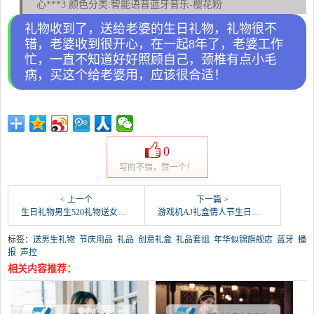
心***3 颜色分类:智能语音蓝牙音乐-樱花粉
礼物收到了，送给老婆的生日礼物，礼物很不
错，老婆收到很开心，在一起8年了，老婆工作
忙，一直不知道好好照顾自己，颈椎有点小毛
病，买这个给老婆用，应该很合适！
0
写的不错，赞一个！
< 上一个
下一篇 >
生日礼物男生520礼物送女友男朋友礼物惊喜创意特别-送男生礼物(天予家居旗舰店仅售37.2元)
游戏机AJ礼盒情人节生日礼物送男生士朋友创意特别情-送男生礼物(马克图布旗舰店仅售108元)
标签：
送男生礼物
节庆用品
礼品
创意礼盒
礼品套组
年华似锦旗舰店
蓝牙
播
报
声控
相关内容推荐：