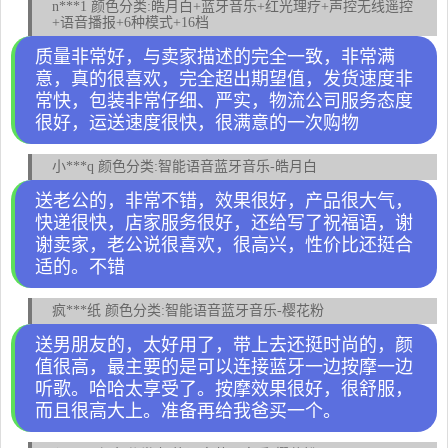
n***1 颜色分类:皓月白+蓝牙音乐+红光理疗+声控无线遥控
+语音播报+6种模式+16档
质量非常好，与卖家描述的完全一致，非常满
意，真的很喜欢，完全超出期望值，发货速度非
常快，包装非常仔细、严实，物流公司服务态度
很好，运送速度很快，很满意的一次购物
小***q 颜色分类:智能语音蓝牙音乐-皓月白
送老公的，非常不错，效果很好，产品很大气，
快递很快，店家服务很好，还给写了祝福语，谢
谢卖家，老公说很喜欢，很高兴，性价比还挺合
适的。不错
疯***纸 颜色分类:智能语音蓝牙音乐-樱花粉
送男朋友的，太好用了，带上去还挺时尚的，颜
值很高，最主要的是可以连接蓝牙一边按摩一边
听歌。哈哈太享受了。按摩效果很好，很舒服，
而且很高大上。准备再给我爸买一个。