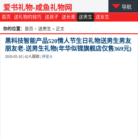
爱书礼物-咸鱼礼物网
导航
首页
送礼物的技巧
送孩子
送长辈
送男生
送女生
你的位置：
首页
>
送男生
» 正文
黑科技智能产品520情人节生日礼物送男生男友
朋友老-送男生礼物(年华似锦旗舰店仅售369元)
2020-05-10 |
42
人围观 |
评论:
0