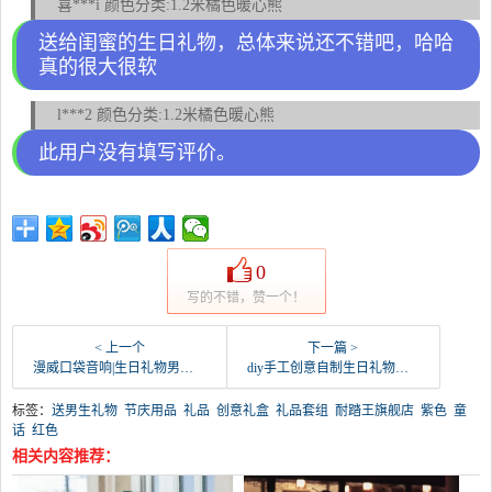
喜***i 颜色分类:1.2米橘色暖心熊
送给闺蜜的生日礼物，总体来说还不错吧，哈哈
真的很大很软
l***2 颜色分类:1.2米橘色暖心熊
此用户没有填写评价。
0
写的不错，赞一个！
< 上一个
下一篇 >
漫威口袋音响|生日礼物男生女送男友老公实用高档创意-送男生礼物(马克图布旗舰店仅售168元)
diy手工创意自制生日礼物男生送闺蜜给男朋友抖音特-送男生礼物(百德家居专营店仅售39.5元)
标签：
送男生礼物
节庆用品
礼品
创意礼盒
礼品套组
耐踏王旗舰店
紫色
童
话
红色
相关内容推荐：