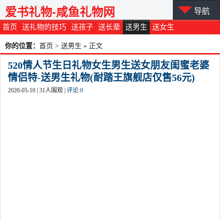
爱书礼物-咸鱼礼物网
导航
首页
送礼物的技巧
送孩子
送长辈
送男生
送女生
你的位置：
首页
>
送男生
» 正文
520情人节生日礼物女生男生送女朋友闺蜜老婆
情侣特-送男生礼物(耐踏王旗舰店仅售56元)
2020-05-10 |
31
人围观 |
评论:
0