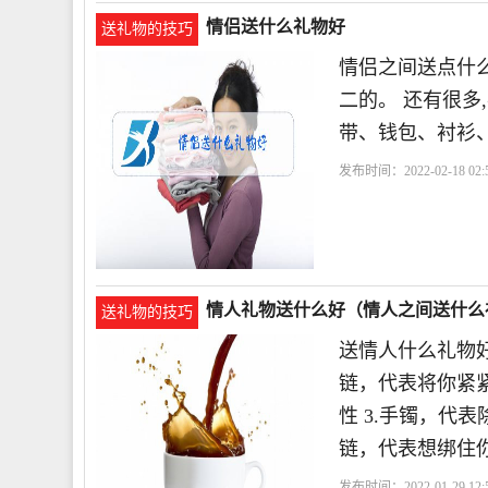
情侣送什么礼物好
送礼物的技巧
情侣之间送点什么
二的。 还有很多
带、钱包、衬衫
发布时间：2022-02-18 02:5
情人礼物送什么好（情人之间送什么
送礼物的技巧
送情人什么礼物好
链，代表将你紧
性 3.手镯，代
链，代表想绑住你
发布时间：2022-01-29 12:5