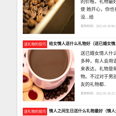
的价格，礼物最
使 她开心，你
没...给
发布时间：2022-01-29 06:3
给女情人送什么礼物好（送已婚女情
送礼物的技巧
送已婚女情人什
多种，有人会用
来表达，礼物是
物。不过对于男
友的礼物都..
发布时间：2022-01-28 22:1
欢
情人之间生日送什么礼物最好（情人
送礼物的技巧