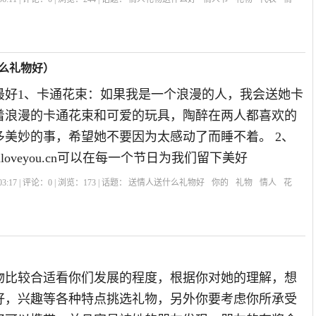
么礼物好）
最好1、卡通花束：如果我是一个浪漫的人，我会送她卡
着浪漫的卡通花束和可爱的玩具，陶醉在两人都喜欢的
多美妙的事，希望她不要因为太感动了而睡不着。 2、
iloveyou.cn可以在每一个节日为我们留下美好
3:17 | 评论：
0
| 浏览：
173
| 话题：
送情人送什么礼物好
你的
礼物
情人
花
物比较合适看你们发展的程度，根据你对她的理解，想
好，兴趣等各种特点挑选礼物，另外你要考虑你所承受