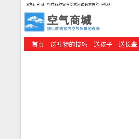
闲鱼研究网
- 推荐各种富有创意还很有意思的小礼品
首页
送礼物的技巧
送孩子
送长辈