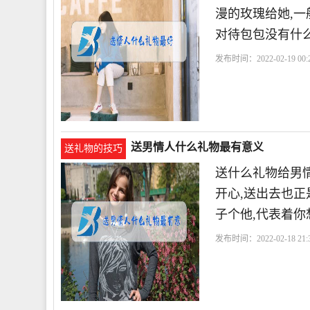
漫的玫瑰给她,一
对待包包没有什
发布时间：2022-02-19 00:2
送男情人什么礼物最有意义
送礼物的技巧
送什么礼物给男
开心,送出去也正
子个他,代表着你
发布时间：2022-02-18 21:3