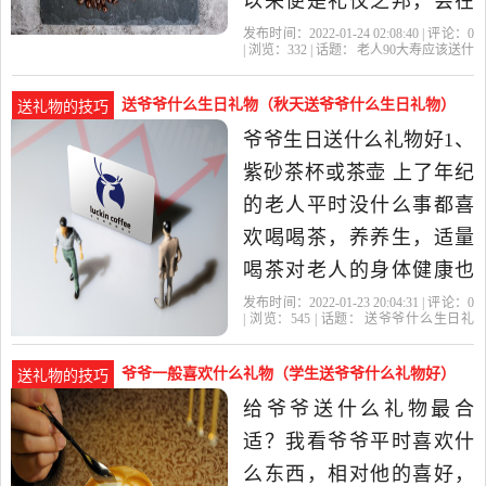
以来便是礼仪之邦，会在
老人生日那天进行庆祝。
发布时间：2022-01-24 02:08:40 | 评论：
0
| 浏览：
332
| 话题：
老人90大寿应该送什
有些10年一个节点的生
么
礼物
老人
大寿
爷爷
日，会举办宴会，请来亲
送爷爷什么生日礼物（秋天送爷爷什么生日礼物）
送礼物的技巧
朋进行庆祝，尤其是60岁
爷爷生日送什么礼物好1、
以后。 而我们自古以来有
紫砂茶杯或茶壶 上了年纪
句俗语是这样说的“给老人
的老人平时没什么事都喜
祝寿，做九
欢喝喝茶，养养生，适量
喝茶对老人的身体健康也
是有好处的，我们应当鼓
发布时间：2022-01-23 20:04:31 | 评论：
0
| 浏览：
545
| 话题：
送爷爷什么生日礼
励。对于喜欢喝茶的老人
物
爷爷
生日礼物
礼物
的话
来说，送这个紫砂茶杯就
爷爷一般喜欢什么礼物（学生送爷爷什么礼物好）
送礼物的技巧
最适合不过了。还可以在
给爷爷送什么礼物最合
杯身上定制姓氏，优雅而
适？我看爷爷平时喜欢什
大气，紫砂茶杯还具备一
么东西，相对他的喜好，