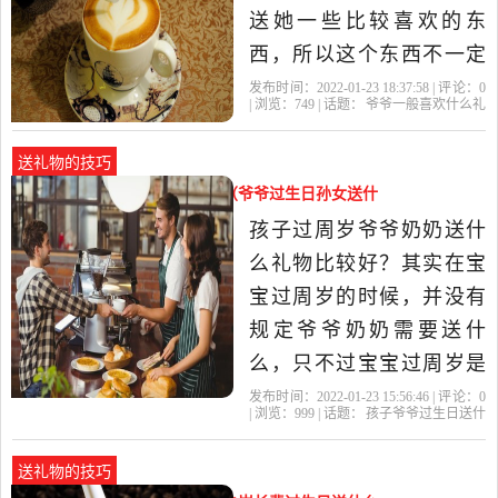
定...爷爷生
送她一些比较喜欢的东
西，所以这个东西不一定
很贵重，但是一定有一份
发布时间：2022-01-23 18:37:58 | 评论：
0
| 浏览：
749
| 话题：
爷爷一般喜欢什么礼
情谊爷爷生日送什么礼物
物
礼物
爷爷
喜欢
鼠标
好？爷爷生日的话，你可
送礼物的技巧
以送衣服，鞋子，保健品
孩子爷爷过生日送什么礼物好（爷爷过生日孙女送什
什么的，这样你爷爷是肯
么礼物好）
孩子过周岁爷爷奶奶送什
定会喜欢的，而且也是比
么礼物比较好？其实在宝
较实用的礼物的。送爷爷
宝过周岁的时候，并没有
规定爷爷奶奶需要送什
么，只不过宝宝过周岁是
一件很开心的事情，如果
发布时间：2022-01-23 15:56:46 | 评论：
0
| 浏览：
999
| 话题：
孩子爷爷过生日送什
爷爷奶奶有心有力的话可
么礼物好
老人
爷爷
礼物
都是
以根据自己的情况给宝宝
送礼物的技巧
送点东西。 在懒妈妈这