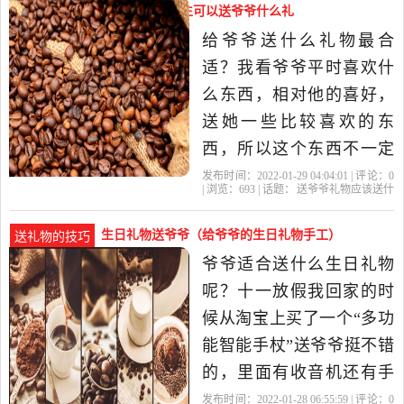
物特别的好，老人没事了
送爷爷礼物应该送什么（小学生可以送爷爷什么礼
可以听听收音机晚上太黑
物）
给爷爷送什么礼物最合
了还有手柄那里还有手电
适？我看爷爷平时喜欢什
筒，对于..
么东西，相对他的喜好，
送她一些比较喜欢的东
西，所以这个东西不一定
很贵重，但是一定有一份
发布时间：2022-01-29 04:04:01 | 评论：
0
| 浏览：
693
| 话题：
送爷爷礼物应该送什
情谊送爷爷礼物什么好
么
礼物
爷爷
爷爷奶奶
东西
呢？步骤/方法 第一，有用
生日礼物送爷爷（给爷爷的生日礼物手工）
送礼物的技巧
的礼物不如无用的礼物。
爷爷适合送什么生日礼物
建议你不要送实用性太强
呢？十一放假我回家的时
的东西，例如衣服、香
候从淘宝上买了一个“多功
水、背包等，除非你对自
能智能手杖”送爷爷挺不错
的，里面有收音机还有手
电筒,手柄还能有按摩的功
发布时间：2022-01-28 06:55:59 | 评论：
0