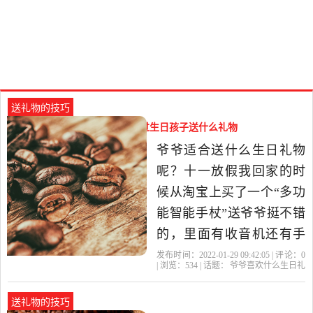
送礼物的技巧
爷爷喜欢什么生日礼物（爷爷过生日孩子送什么礼物
好）
爷爷适合送什么生日礼物
呢？十一放假我回家的时
候从淘宝上买了一个“多功
能智能手杖”送爷爷挺不错
的，里面有收音机还有手
电筒,手柄还能有按摩的功
发布时间：2022-01-29 09:42:05 | 评论：
0
| 浏览：
534
| 话题：
爷爷喜欢什么生日礼
能，特别的高档，我拿回
物
爷爷
礼物
喜欢
生日
家别人都说我买的这个礼
送礼物的技巧