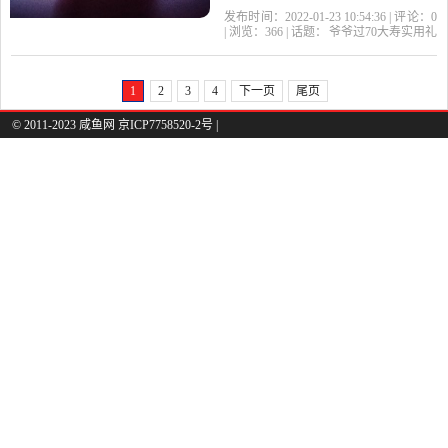
更多，吃的可能吃的还
发布时间：2022-01-23 10:54:36 | 评论：
0
| 浏览：
366
| 话题：
爷爷过70大寿实用礼
少。我根据经验和数据偶
物
礼物
爷爷
大寿
老人
一个比较专业的推荐，希
1
2
3
4
下一页
尾页
望可以帮到大家，也注爷
© 2011-2023 咸鱼网 京ICP7758520-2号 |
爷奶奶，外公外婆身体健
康。 礼物包含： 生活实用
类 健康呵护类