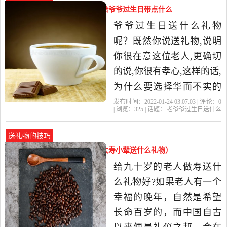
女送爷爷什么生日礼物好?
老爷爷过生日送什么礼物好（给爷爷过生日带点什么
生日礼物的话，我大致总
礼物）
爷爷过生日送什么礼物
结了这么多。， 【个性创
呢？既然你说送礼物,说明
意礼物】
你很在意这位老人,更确切
的说,你很有孝心,这样的话,
为什么要选择华而不实的
买,而不是自己做的呢,你可
发布时间：2022-01-24 03:07:03 | 评论：
0
| 浏览：
325
| 话题：
老爷爷过生日送什么
以亲手烤蛋糕,也可以画寿
礼物好
爷爷
礼物
长寿
天堂鸟
图,相信他(她)会更开心的!
送礼物的技巧
还是多陪陪老人吧！比送
老人90大寿应该送什么（90岁大寿小辈送什么礼物）
什么都要好! 还是多陪陪老
给九十岁的老人做寿送什
人吧！比送什么
么礼物好?如果老人有一个
幸福的晚年，自然是希望
长命百岁的，而中国自古