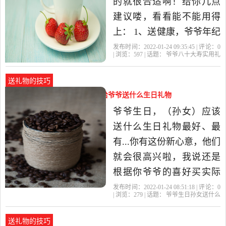
的就很合适啊！给你几点
吧……
建议喽，看看能不能用得
上： 1、送健康，爷爷年纪
大了。给爷爷买个按摩
发布时间：2022-01-24 09:35:45 | 评论：
0
| 浏览：
597
| 话题：
爷爷八十大寿实用礼
器、或是带按摩的洗脚盆
物
爷爷
十大
老人
礼物
等等。是个不错的选择 2、
送礼物的技巧
看看爷爷平时有没有喜欢
爷爷生日孙女送什么好（孙女给爷爷送什么生日礼物
的、或是感兴趣的东西。
好）
爷爷生日，（孙女）应该
送爷爷喜欢的，这样你应
送什么生日礼物最好、最
该比较好..
有...你有这份新心意，他们
就会很高兴啦，我说还是
根据你爷爷的喜好买实际
点的东西送好啦！这样他
发布时间：2022-01-24 08:51:18 | 评论：
0
| 浏览：
279
| 话题：
爷爷生日孙女送什么
们可以经常用，也就会想
好
孙女
礼物
爷爷
创意
起你这个孝敬的孙女！孙
送礼物的技巧