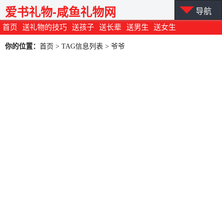
爱书礼物-咸鱼礼物网
导航
首页
送礼物的技巧
送孩子
送长辈
送男生
送女生
你的位置：
首页
> TAG信息列表 > 爷爷