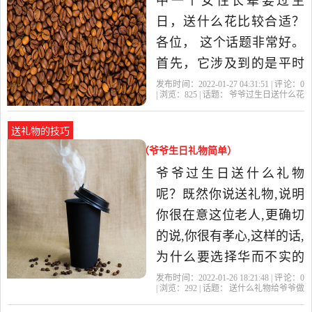
中一个女性长辈要过生
科技的按摩椅，为他们的
日，送什么花比较合适？
颈、背、肩部等部位全面
各位， 这个话题非常好。
首先，它涉及到的是平时
老百姓喜闻乐见，经常讨
发布时间：2022-01-27 04:31:51 | 评论：
0
| 浏览：
825
| 话题：
爷爷过生日送什么花
论的话题，属于社会热点
好
长寿
康乃馨
老人
爷爷
话题，比较接地气，也比
送礼物的技巧
较能引起大伙儿的共鸣。
送什么礼物给爷爷做生日礼物（爷爷生日礼物简单）
其次，这个问题具有科普
爷爷过生日送什么礼物
的性质。我们知道，作为
呢？既然你说送礼物,说明
文字工...老人过
你很在意这位老人,更确切
的说,你很有孝心,这样的话,
为什么要选择华而不实的
买,而不是自己做的呢,你可
发布时间：2022-01-26 18:21:48 | 评论：
0
| 浏览：
292
| 话题：
送什么礼物给爷爷做
以亲手烤蛋糕,也可以画寿
生日礼物
爷爷
礼物
老人
你的