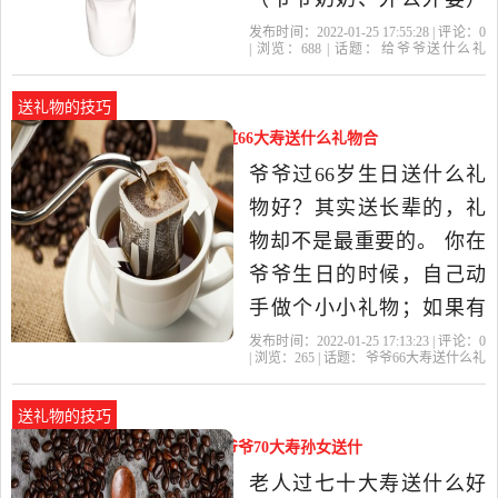
多出去走走。散步不仅可
发布时间：2022-01-25 17:55:28 | 评论：
0
| 浏览：
688
| 话题：
给爷爷送什么礼
以燃烧脂肪，还可以降
物
礼物
爷爷奶奶
爷爷
你的
压、击退动脉硬化、心肌
送礼物的技巧
梗死、脑梗死等“生活习惯
爷爷66大寿送什么礼物（老人过66大寿送什么礼物合
脖。每天散步20分钟，可
适）
爷爷过66岁生日送什么礼
以将心率提高70%。 2、计
物好？其实送长辈的，礼
步器
物却不是最重要的。 你在
爷爷生日的时候，自己动
手做个小小礼物；如果有
能力也可以买一个爷爷常
发布时间：2022-01-25 17:13:23 | 评论：
0
| 浏览：
265
| 话题：
爷爷66大寿送什么礼
常会使用的礼物（这个可
物
爷爷
礼物
大寿
老人
以根据爷爷的性格、习惯
送礼物的技巧
来决定的）。外带一张祝
爷爷七十大寿送什么礼物好（爷爷70大寿孙女送什
福的贺卡，写上你对爷爷
么）
老人过七十大寿送什么好