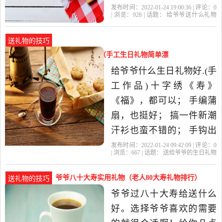
人老了，身体的种种机能
发布时间：2022-01-24 19:00:36 | 评论：
0
| 浏览：
928
| 话题：
给爷爷送什么礼物
都会下降，往往也就是疾
好
礼物
爷爷奶奶
爷爷
补品
病易发的时候，所以适时
送礼物的技巧
地选择一些补品还是很必
送给爷爷的生日礼物手工视频（手工生日礼物简单漂
要的，比如时下流行的脑
亮视频）
给爷爷什么生日礼物好.(手
白金、黄金搭档什么的，
工作品)十字绣《寿》
虽然有点炒作的嫌疑
《福》，都可以； 手编蒲
扇，也挺好； 搞一件新潮
汗衫也蛮不错的； 手钩出
来的拖鞋，也行； 去河边
发布时间：2022-01-24 09:42:09 | 评论：
0
| 浏览：
667
| 话题：
送给爷爷的生日礼物
找几个鹅卵石，稍微打磨
手工视频
爷爷
老人
礼物
手工
一下，给爷爷玩； 草编蚂
爷爷八十大寿实用礼物（老人80大寿礼物排行）
送礼物的技巧
蚱笼； 做一对大红灯笼；
爷爷过八十大寿给送什么
或者一只中国结； 要不就
好。选择爷爷喜欢的需要
做一副没镜片的眼镜