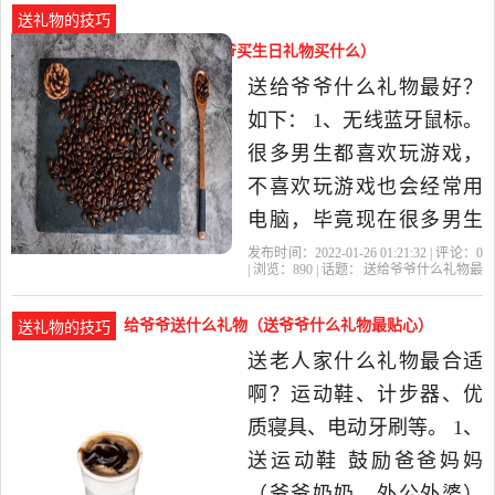
图,相信他(她)会更开心的!
送礼物的技巧
还是多陪陪老人吧！比送
送给爷爷什么礼物最好（给爷爷买生日礼物买什么）
什么都要好! 还是多陪陪老
送给爷爷什么礼物最好？
人吧！比送什么
如下： 1、无线蓝牙鼠标。
很多男生都喜欢玩游戏，
不喜欢玩游戏也会经常用
电脑，毕竟现在很多男生
都会选择理工科的专业，
发布时间：2022-01-26 01:21:32 | 评论：
0
| 浏览：
890
| 话题：
送给爷爷什么礼物最
用键盘鼠标的时间比女生
好
礼物
爷爷奶奶
鼠标
爷爷
大多了。所以呢，鼠标也
给爷爷送什么礼物（送爷爷什么礼物最贴心）
送礼物的技巧
是男生最喜欢的礼物，送
送老人家什么礼物最合适
一款跑车造型的鼠标给他
啊？运动鞋、计步器、优
就非常高大上了。 2、好兄
质寝具、电动牙刷等。 1、
弟...
送运动鞋 鼓励爸爸妈妈
（爷爷奶奶、外公外婆）