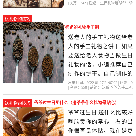
| 浏览：
342
| 话题：
生日礼物送爷爷
爷
能，特别的高档，我拿回
爷
礼物
的话
生日礼物
家别人都说我买的这个礼
送礼物的技巧
物特别的好，老人没事了
送给爷爷的手工礼物（送给爷爷奶奶的礼物手工制
可以听听收音机晚上太黑
作）
送老人的手工礼物送给老
了还有手柄那里还有手电
人的手工礼物之饼干 如果
筒，对于..
要送给老人食物当做生日
礼物的话，小编推荐自己
制作的饼干。自己制作的
饼干不仅健康，而且还代
发布时间：2022-01-27 21:07:02 | 评论：
0
| 浏览：
958
| 话题：
送给爷爷的手工礼
表了自己满满的心意，是
物
老人
礼物
手工
爷爷
非常实用的礼物。 送给老
爷爷过生日买什么（送爷爷什么礼物最贴心）
送礼物的技巧
人的手工礼物之贺卡 贺卡
爷爷过生日 送什么比较好
虽然听起来比较简单，但
啊欣赏你的孝心，看的出
你可以制作的有心意一...送
你很善良体贴。现在是夏