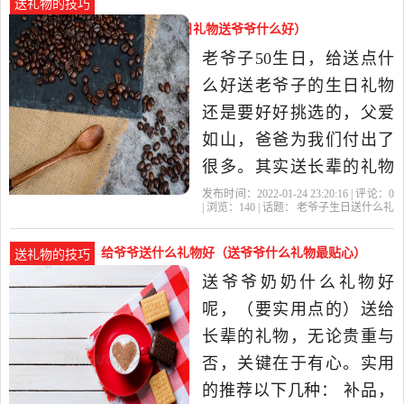
送礼物的技巧
在蛋糕上面做一个寿桃，
老爷子生日送什么礼物好（生日礼物送爷爷什么好）
这样的生日蛋糕才是属于
老爷子50生日，给送点什
老年人的。 老年人过生日
么好送老爷子的生日礼物
除了生日蛋糕还要
还是要好好挑选的，父爱
如山，爸爸为我们付出了
很多。其实送长辈的礼物
还是很多的，下面我为你
发布时间：2022-01-24 23:20:16 | 评论：
0
| 浏览：
140
| 话题：
老爷子生日送什么礼
推荐一些。 中国人一般都
物好
礼物
爷爷
老爷子
喜欢
比较喜欢喝茶，天气渐
给爷爷送什么礼物好（送爷爷什么礼物最贴心）
送礼物的技巧
凉，喝茶的时间也是越来
送爷爷奶奶什么礼物好
越多了，可以准备一盒好
呢，（要实用点的）送给
茶，或是一套茶具给男朋
长辈的礼物，无论贵重与
友的爸爸是不..
否，关键在于有心。实用
的推荐以下几种： 补品，