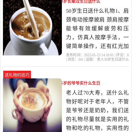
老人50岁生日送什么礼物好（50岁长辈过生日送什么
边，有些爷爷奶奶比较阔
礼物）
50岁生日送什么礼物1、肩
气，也比较疼爱宝宝，在
颈电动按摩披肩 颈肩按摩
宝宝周岁的时候会大摆
能够有效缓解疲劳和压
力，仿真人按摩手法，一
键简单操作，还有红光加
热辅助功能，孝敬父母、
发布时间：2022-01-23 14:16:01 | 评论：
0
| 浏览：
341
| 话题：
老人50岁生日送什么
送同事、亲人的健康之眩
礼物好
礼物
可口可乐
天堂鸟
爷
爷
2、木刻画 一款可定制照
送礼物的技巧
片、文字、图案的专属木
爷爷过70大寿实用礼物（给70多岁的爷爷买什么生日
刻相框，把你的心意传递
礼物好）
老人过70大寿，送什么礼
出来，生日给他最好的问
物好呢对于老年人，不管
候...老
是爷爷还是奶奶，我们送
的礼物尽量就是实用的礼
物和吃的礼物，实用性的