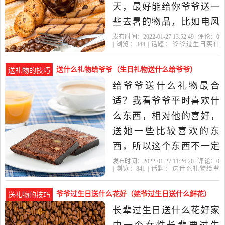
什么手
天，最好能给你爷爷送一
些去暑的物品，比如电风
扇和蚊帐，再说老人年龄
发布时间：2022-01-27 13:52:49 | 评论：
0
| 浏览：
344
| 话题：
爷爷过生日买什
大了行动不便，送一根手
么
爷爷
长寿
天堂鸟
礼物
杖也好。如果你有和爷爷
送什么礼物给爷爷（生日礼物送什么给爷爷）
送礼物的技巧
共同生活的经历，还可以
给爷爷送什么礼物最合
在全家贺寿时给他写封
适？我看爷爷平时喜欢什
信，并读出来，通过回忆
么东西，相对他的喜好，
共同的生活...爷
送她一些比较喜欢的东
西，所以这个东西不一定
很贵重，但是一定有一份
发布时间：2022-01-27 11:26:20 | 评论：
0
| 浏览：
841
| 话题：
送什么礼物给爷
情谊送给爷爷奶奶什么礼
爷
礼物
爷爷
爷爷奶奶
鼠标
物好全身按摩椅：爷爷奶
爷爷过生日送什么花好（姥爷过生日送什么鲜花）
送礼物的技巧
奶年纪大了，难免会腰酸
长辈过生日送什么花好家
背痛，我们可以选一台高