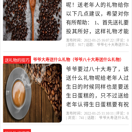
的祝福。 其实老人最需要
呢！送老年人的礼物给你
的是有人重.
以下几点建议，希望对你
有所帮助： 1、首先送礼要
投其所好，这样礼物才能
送进别人心坎里，看看您
发布时间：2022-01-25 16:07:22 | 评论：
0
| 浏览：
917
| 话题：
爷爷七十大寿送什么
爷爷有没有什么特别的爱
礼物好
爷爷
礼物
老人
大寿
好，或是一直向往拥有的
爷爷大寿送什么礼物（爷爷八十大寿送什么礼物）
送礼物的技巧
东西。如果有就买来送给
爷爷要过八十大寿了，该
他是最好不过的了。 2、如
送什么礼物呢给老年人过
果是不太了解喜好的人，
生日的时候同样也是要送
送礼物..
生日蛋糕的，只不过送给
老年认得生日蛋糕要有祝
寿的意义，比如说在上面
发布时间：2022-01-25 11:10:11 | 评论：
0
| 浏览：
741
| 话题：
爷爷大寿送什么礼
写上一些福如东海寿比南
物
爷爷
大寿
礼物
老人
山之类的祝福语，或者是