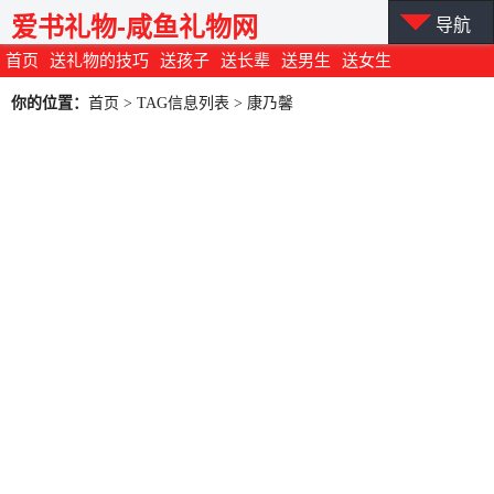
爱书礼物-咸鱼礼物网
导航
首页
送礼物的技巧
送孩子
送长辈
送男生
送女生
你的位置：
首页
> TAG信息列表 > 康乃馨