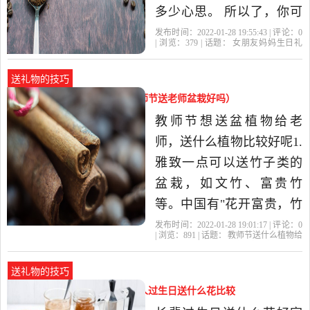
多少心思。 所以了，你可
以自制礼物，比如个性电
发布时间：2022-01-28 19:55:43 | 评论：
0
| 浏览：
379
| 话题：
女朋友妈妈生日礼
子相册、幸运星等等。当
物
礼物
康乃馨
妈妈
你可以
然，可以送买的礼物，但
送礼物的技巧
需要花心思去好好包装一
教师节送什么植物给老师（教师节送老师盆栽好吗）
下，比如： 一、制作一个
教师节想送盆植物给老
她（他）形象的玩偶，突
师，送什么植物比较好呢1.
出她（他）的特
雅致一点可以送竹子类的
盆栽，如文竹、富贵竹
等。中国有"花开富贵，竹
报平安"的祝辞，由于富贵
发布时间：2022-01-28 19:01:17 | 评论：
0
| 浏览：
891
| 话题：
教师节送什么植物给
竹茎叶纤秀，柔美优雅，
老师
老师
教师节
康乃馨
剑兰
极富竹韵。 富贵竹管理粗
送礼物的技巧
放，病虫害少，容易栽
老年人过生日送什么花好（老人过生日送什么花比较
培，并象征着"大吉大利"。
合适）