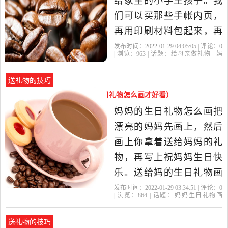
给家里的小学生孩子。我
礼物送
们可以买那些手帐内页，
再用印刷材料包起来，再
用丝带捆成一捆。记事本
发布时间：2022-01-29 04:05:05 | 评论：
0
| 浏览：
963
| 话题：
给母亲做礼物
妈
很小，可以很方便地放在
妈
礼物
康乃馨
母亲
口袋里。 有一段时间，婷
送礼物的技巧
婷很迷手工，她做了很多
妈妈生日礼物画画（妈妈的生日礼物怎么画才好看）
这样的小本子呢。 2、手工
妈妈的生日礼物怎么画把
项链 这条项链是用毛线
漂亮的妈妈先画上，然后
做...怎
画上你拿着送给妈妈的礼
物，再写上祝妈妈生日快
乐。送给妈的生日礼物画
画年级1、如果资金足够的
发布时间：2022-01-29 03:34:51 | 评论：
0
| 浏览：
864
| 话题：
妈妈生日礼物画
话，可以考虑送妈妈一些
画
妈妈
母亲
康乃馨
生日礼物
首饰，像珍珠项链、石榴
送礼物的技巧