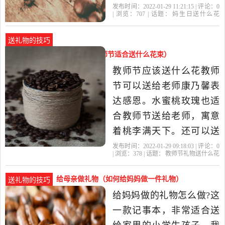
则是祝愿母亲能够开开心
发布时间：2022-01-29 11:21:15 | 评论：
0
| 浏览：
707
| 话题：
妈生日送什么花
心每一天，同时也表达出
好
康乃馨
母亲
生日
妈妈
了母爱的伟大，以及对母
送礼物的技巧
亲多年辛劳付出的感动和
教师节礼物送什么花合适（教师节适合送什么花束）
感激之情。 2、长寿花 就
教师节应该送什么花教师
和长寿花的名字一样，它
节可以送给老师康乃馨表
的花...
达感恩。水蜜桃玫瑰也适
合教师节送给老师，寓意
着桃李满天下。还可以送
文竹来寓意着老师文气十
发布时间：2022-01-29 09:18:03 | 评论：
0
| 浏览：
378
| 话题：
教师节礼物送什么花
足。有着纯洁的心灵的白
合适
教师节
老师
康乃馨
礼物
百合也适合在教师节送给
给母亲做礼物（如何给妈妈做一件礼物）
送礼物的技巧
老师。 ￼ 1、康乃馨 康乃
给妈妈做的礼物怎么做?这
馨的花语有热情、魅力、
一款记事本，非常适合送
温馨的祝福、伟大...教师节