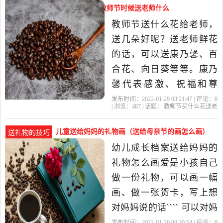
石手链、耳钉等，都是有
教师节买什么花送老师合适（教师节时候送老师什么
美容养颜的功效哦； 2、你
花最好）
教师节送什么花给老师，
也可以送妈妈一些比较有
送几朵好呢？送老师鲜花
创意的礼物，
的话，可以送康乃馨、百
合花、向日葵等等。康乃
馨代表感激、祝福和尊
敬；百合花代表祝福；向
发布时间：2022-01-29 03:21:47 | 评论：
0
| 浏览：
487
| 话题：
教师节买什么花送老
日葵代表光辉和信念。 可
师合适
教师节
康乃馨
老师
代表
以送6朵、9朵、8朵、11
儿童送给妈妈的礼物画（送给母亲节的画怎么画）
送礼物的技巧
朵，教师节送老师鲜花的
幼儿成长档案送给妈妈的
数量选择6朵就可以表示为
礼物怎么画爱是小孩自己
希望老师生活工作一切都
做一份礼物，可以画一幅
顺顺利利，9
画、做一张贺卡，写上想
对妈妈说的话```` 可以对妈
妈说：妈妈你累了休息一
发布时间：2022-01-29 00:30:54 | 评论：
0