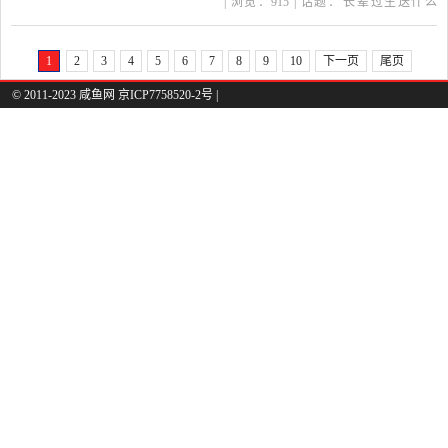
| 浏览：
915
| 话题：
长辈过生送什么
论的话题，属于社会热点
花
康乃馨
长辈
百合
长寿
话题，比较接地气，也比
1
2
3
4
5
6
7
8
9
10
下一页
尾页
较能引起大伙儿的共鸣。
© 2011-2023 咸鱼网 京ICP7758520-2号 |
其次，这个问题具有科普
的性质。我们知道，作为
文字工...长辈过