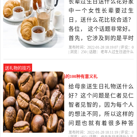
长辈过生日送什么花好家
性喜高温、高湿的生长环
中一个女性长辈要过生
境，可长
日，送什么花比较合适？
各位， 这个话题非常好。
首先，它涉及到的是平时
老百姓喜闻乐见，经常讨
发布时间：2022-01-28 18:19:07 | 评论：
0
| 浏览：
250
| 话题：
老年人过生日送什么
论的话题，属于社会热点
花好
老人
康乃馨
长寿
长辈
话题，比较接地气，也比
送礼物的技巧
较能引起大伙儿的共鸣。
母亲生日该送什么礼物（送妈妈的100种有意义礼
其次，这个问题具有科普
物）
给母亲送生日礼物送什么
的性质。我们知道，作为
好？这个问题是仁者见仁
文字工...老人过
智者见智的，因为每个人
的想法不同，所以这样的
问题也就有着很多种答
案，笔者的说法也不会一
发布时间：2022-01-28 18:11:19 | 评论：
0