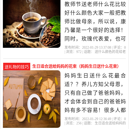
馨 康乃馨通常是送给妈妈
好最合适）
教师节送老师什么花比较
的，老师也就像是我们的
好什么颜色大家一般把教
第二个...送
师比做母亲，所以说，康
乃馨是一个很好的选择！
同时，玫瑰代表爱，也可
以表达对老师的爱。百合
发布时间：2022-01-29 13:37:08 | 评论：
0
| 浏览：
972
| 话题：
送什么颜色的花给老
是一种高档一些的花材，
师比较好
康乃馨
老师
教师节
比较
好
并且花期比较长，又有香
生日适合送给妈妈的花束（妈妈生日送什么花束）
送礼物的技巧
味，所以百合是一种可以
妈妈生日送什么花最合
提高花束档次的花。从颜
适？？养儿方知父母恩，
色上说，红色为通用颜
只有自己做了爸爸妈妈，
色，送男老师，女老.
才会体会到自己的爸爸妈
妈有多不容易！很多人都
想在妈妈生日的时候送上
发布时间：2022-01-29 12:36:49 | 评论：
0
| 浏览：
256
| 话题：
生日适合送给妈妈的
一束鲜花，但是不知道送
花束
康乃馨
妈妈
母亲
百合花