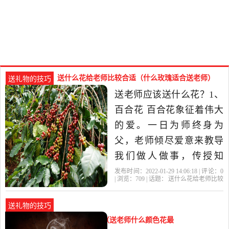
送什么花给老师比较合适（什么玫瑰适合送老师）
送礼物的技巧
送老师应该送什么花？1、
百合花 百合花象征着伟大
的爱。一日为师终身为
父，老师倾尽爱意来教导
我们做人做事，传授知
识，是值得尊敬和感恩
发布时间：2022-01-29 14:06:18 | 评论：
0
| 浏览：
709
| 话题：
送什么花给老师比较
的。选用一大束白色的百
合适
老师
康乃馨
百合花
教师节
合花送给老师，则是表达
送礼物的技巧
纯真的感谢之情。 2、康乃
送什么颜色的花给老师比较好（送老师什么颜色花最