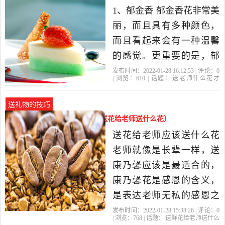
师之分。 扩展资料：人，
1、郁金香 郁金香花非常美
可以从生物、精神与文化
丽，而且具有多种颜色，
等各
而且看起来会有一种温馨
的感觉。更重要的是，郁
金香可以代表对老师永恒
发布时间：2022-01-28 16:12:53 | 评论：
0
| 浏览：
610
| 话题：
送老师什么花才
的祝福和敬重之情，同时
好
老师
百合花
康乃馨
教师节
具有永远不会忘记师恩的
送礼物的技巧
寓意。 2、百合 百合花一
送鲜花给老师送什么花（一般送花给老师送什么花）
直被誉为是女性之花，尤
送花给老师应该送什么花
其是香水百合，它是百合
老师就像是长辈一样，送
中的.
康乃馨应该是最适合的，
康乃馨花是感恩的含义，
是表达老师无私的感恩之
情送老师应该送什么花？
发布时间：2022-01-28 15:38:26 | 评论：
0
| 浏览：
768
| 话题：
送鲜花给老师送什么