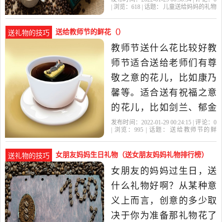
| 浏览：
618
| 话题：
儿童送给妈妈的礼物
下我帮你捏捏手，脚！送
画
妈妈
画出
礼物
康乃馨
给妈妈的礼物怎么画有哪
送给教师节的鲜花（）
送礼物的技巧
些妈妈生日适合送康乃
教师节送什么花比较好教
馨、母亲花（萱草）。 1、
师节适合送给老师们有尊
康乃馨送母亲的花的代
敬之意的花儿，比如康乃
表，康乃馨
馨等。适合送有祝福之意
的花儿，比如剑兰、郁金
香等。还适合送有感激之
发布时间：2022-01-29 00:24:15 | 评论：
0
| 浏览：
995
| 话题：
送给教师节的鲜
意的花儿，比如黄色的百
花
康乃馨
教师节
代表
老师
合花。另外，若要送给女
女朋友妈妈生日礼物（送女朋友妈妈礼物排行榜）
送礼物的技巧
老师，那么送白色的百合
女朋友的妈妈过生日，送
花也是可以的。 一、有尊
什么礼物好啊？从某种意
敬之意的花 教师节适合送
义上而言，创意的多少取
给...教师节
决于你为准备那礼物花了