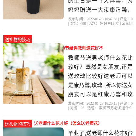
的生日是一件大喜事，为
妈妈赠送一大束康乃馨，
则是祝愿母亲能够开开心
发布时间：2022-01-28 16:42:58 | 评论：
0
| 浏览：
690
| 话题：
妈妈生日送什么花比
心每一天，同时也表达出
较合适
康乃馨
母亲
妈妈
生日
了母爱的伟大，以及对母
送礼物的技巧
亲多年辛劳付出的感动和
教师节男老师送什么花好（教师节给男教师送花好不
感激之情。 2、长寿花 就
好）
教师节送男老师什么花比
和长寿花的名字一样，它
较好？既然是女朋友,还是
的花...
送玫瑰比较好送老师可以
是康乃馨,玫瑰. 所以你送女
朋友可以是红康乃馨和玫
瑰. 另外当然也要配一些满
发布时间：2022-01-28 16:20:15 | 评论：
0
| 浏览：
95
| 话题：
教师节男老师送什么
天星之类的教师节应该送
花好
康乃馨
教师节
老师
玫瑰
男老师什么花按照统一的
送老师什么花才好（怎么送老师花）
送礼物的技巧
标准送即可，没有男女老
毕业了,送老师什么花才好?