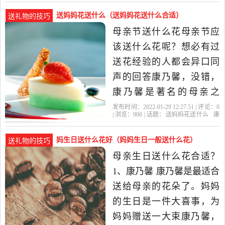
什么，那么跟着小编一起
送妈妈花送什么（送妈妈花送什么合适）
送礼物的技巧
看看适合送妈妈的鲜花
母亲节送什么花母亲节应
吧： 1、康乃馨。康乃馨是
该送什么花呢？想必有过
送什么花给妈妈最合适的
送花经验的人都会异口同
一种花，其是...
声的回答康乃馨，没错，
康乃馨是著名的母亲之
花，最适合的就是表达对
发布时间：2022-01-29 12:27:51 | 评论：
0
| 浏览：
906
| 话题：
送妈妈花送什么
康
妈妈的爱。不过送花的时
乃馨
妈妈
母亲
长寿
候也是有一点注意事项
妈生日送什么花好（妈妈生日一般送什么花）
送礼物的技巧
的。常见的康乃馨有3中颜
母亲生日送什么花合适？
色，红色，粉色和白色。
1、康乃馨 康乃馨是最适合
这三种的区别在于红色适
送给母亲的花朵了。妈妈
合...给妈妈送花应
的生日是一件大喜事，为
妈妈赠送一大束康乃馨，