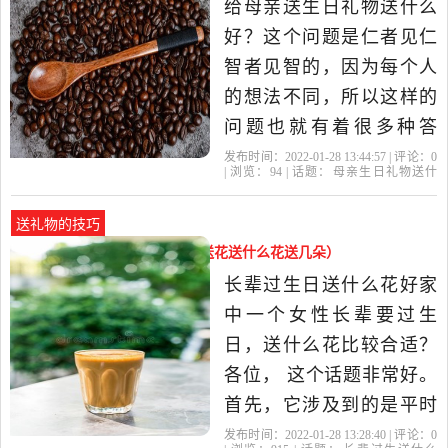
给母亲送生日礼物送什么
的性质。我们知道，作为
好？这个问题是仁者见仁
文字工...给长辈
智者见智的，因为每个人
的想法不同，所以这样的
问题也就有着很多种答
案，笔者的说法也不会一
发布时间：2022-01-28 13:44:57 | 评论：
0
| 浏览：
94
| 话题：
母亲生日礼物送什
定对，但是就这题给大家
么
妈妈
母亲
礼物
康乃馨
说说笔者自己的看法。 这
送礼物的技巧
个世界上，我们应该关心
长辈过生送什么花（长辈生日送花送什么花送几朵）
和应该感恩的人就是父母
长辈过生日送什么花好家
了。父母对子女总是无私
中一个女性长辈要过生
奉献、不求回...
日，送什么花比较合适？
各位， 这个话题非常好。
首先，它涉及到的是平时
老百姓喜闻乐见，经常讨
发布时间：2022-01-28 13:28:40 | 评论：
0