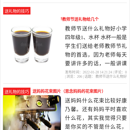
1、百合花 百合花象征着伟
花
老师
康乃馨
教师节
送花
大的爱。一日为师终身为
送礼物的技巧
父，老师倾尽爱意来教导
教师节送什么礼物好小学（小学教师节送礼物给几个
我们做人做事，传授知
老师）
教师节送什么礼物好小学
识，是值得尊敬和感恩
四年级1、水杯 水杯一般是
的。选用一大束白色
学生们送给老师教师节礼
物的首选，因为老师每天
要讲许多的话，一般讲课
都是连续不断的讲，只有
发布时间：2022-01-28 14:21:24 | 评论：
0
| 浏览：
206
| 话题：
教师节送什么礼物好
课间操10分钟的休息时
小学
教师节
老师
礼物
康乃馨
间，是非常辛苦的，所
送妈妈花束图片（思念妈妈的花束图片）
送礼物的技巧
以，水杯是非常实用的，
送妈妈什么花束比较好康
你可以去淘宝上买一些新
乃馨。还有妈妈平时喜欢
奇一点的杯子，这样，老
什么花，其实我觉得只要
师看着杯子的时.
是你买的不管是什么花，