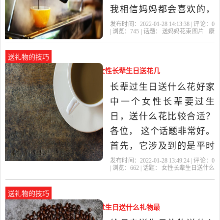
我相信妈妈都会喜欢的，
因为妈妈喜欢你，爱你，
发布时间：2022-01-28 14:13:38 | 评论：
0
| 浏览：
745
| 话题：
送妈妈花束图片
康
你就是妈妈心中的宝贝，
乃馨
妈妈
母亲
母亲节
所以你买什么花妈妈都会
送礼物的技巧
喜欢的，相信自己母亲节
女性长辈生日送什么花好（给女性长辈生日送花几
花束送给妈妈？可以啊，
朵）
长辈过生日送什么花好家
不过如果可以帮助妈妈做
中一个女性长辈要过生
一些力所能及的事就
日，送什么花比较合适？
各位， 这个话题非常好。
首先，它涉及到的是平时
老百姓喜闻乐见，经常讨
发布时间：2022-01-28 13:49:24 | 评论：
0
| 浏览：
662
| 话题：
女性长辈生日送什么
论的话题，属于社会热点
花好
长辈
康乃馨
长寿
百合
话题，比较接地气，也比
送礼物的技巧
较能引起大伙儿的共鸣。
母亲生日礼物送什么（母亲要过生日送什么礼物最
其次，这个问题具有科普
好）