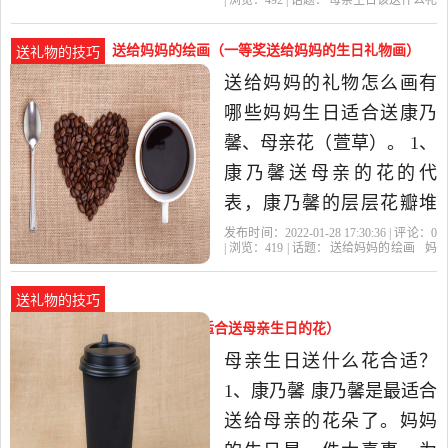
| 浏览：
492
| 话题：
母亲生日该送什么礼
定对，但是就这题给大家
物
妈妈
礼物
生日
康乃馨
说说笔者自己的看法。 这
送给妈妈的绘画（一等奖送给妈妈的生日礼物画）
送礼物的技巧
个世界上，我们应该关心
送给妈妈的礼物怎么画有
和应该感恩的人就是父母
哪些妈妈生日适合送康乃
了。父母对子女总是无私
馨、母亲花（萱草）。 1、
奉献、不求回...
康乃馨送母亲的花的代
表，康乃馨的层层花瓣堆
积在一起寓意着母亲对子
发布时间：2022-01-28 17:30:36 | 评论：
0
| 浏览：
419
| 话题：
送给妈妈的绘画
妈
女绵绵不断的感情。当
妈
母亲
康乃馨
的是
然，也可以加入几朵百合
送礼物的技巧
花，寓意着伟大神圣慈祥
妈妈生日送什么花比较合适（适合送母亲生日的花）
温馨的母亲，祝福母亲百
母亲生日送什么花合适？
年好合，事事顺利，心想
1、康乃馨 康乃馨是最适合
事成。 康乃馨..
送给母亲的花朵了。妈妈