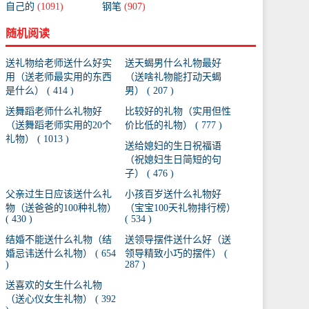
自己的
(1091)
钢笔
(907)
随机阅读
送礼物给老师送什么好实
送天蝎男什么礼物最好
用（送老师最实用的东西
（送啥礼物能打动天蝎
是什么） ( 414 )
男） ( 207 )
送舞蹈老师什么礼物好
比较好的礼物（实用但性
（送舞蹈老师实用的20个
价比低的礼物） ( 777 )
礼物） ( 1013 )
送给媳妇的生日祝福语
（祝媳妇生日简短的句
子） ( 476 )
父亲过生日应该送什么礼
小孩百岁送什么礼物好
物（送爸爸的100种礼物）
（宝宝100天礼物排行榜）
( 430 )
( 534 )
结婚不能送什么礼物（结
送领导摆件送什么好（送
婚忌讳送什么礼物） ( 654
领导精致小巧的摆件） (
)
287 )
送喜欢的女生什么礼物
（送心仪女生礼物） ( 392