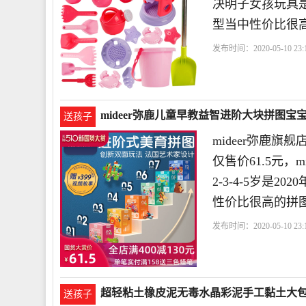
决明子女孩玩具是
型当中性价比很
发布时间：2020-05-10 23:1
水
玩沙玩具
蓓茹儿玩
mideer弥鹿儿童早教益智进阶大块拼图宝宝幼
送孩子
mideer弥鹿旗
仅售价61.5元
2-3-4-5岁是2
性价比很高的拼
发布时间：2020-05-10 23:1
图
拼板
mideer弥鹿旗
超轻粘土橡皮泥无毒水晶彩泥手工黏土大包装d
送孩子