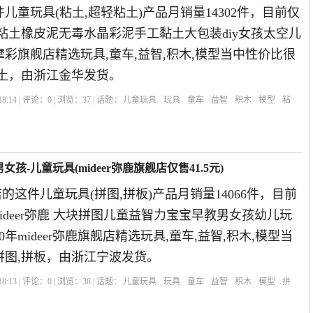
儿童玩具(粘土,超轻粘土)产品月销量14302件，目前仅
轻粘土橡皮泥无毒水晶彩泥手工黏土大包装diy女孩太空儿
年摩彩旗舰店精选玩具,童车,益智,积木,模型当中性价比很
粘土，由浙江金华发货。
8:14 | 评论：
0
| 浏览：
37
| 话题：
儿童玩具
玩具
童车
益智
积木
模型
粘
店
豪华版
教程
配件
孩-儿童玩具(mideer弥鹿旗舰店仅售41.5元)
舰店的这件儿童玩具(拼图,拼板)产品月销量14066件，目前
mideer弥鹿 大块拼图儿童益智力宝宝早教男女孩幼儿玩
2020年mideer弥鹿旗舰店精选玩具,童车,益智,积木,模型当
拼图,拼板，由浙江宁波发货。
8:13 | 评论：
0
| 浏览：
38
| 话题：
儿童玩具
玩具
童车
益智
积木
模型
拼
舰店
组合
动物
四合一