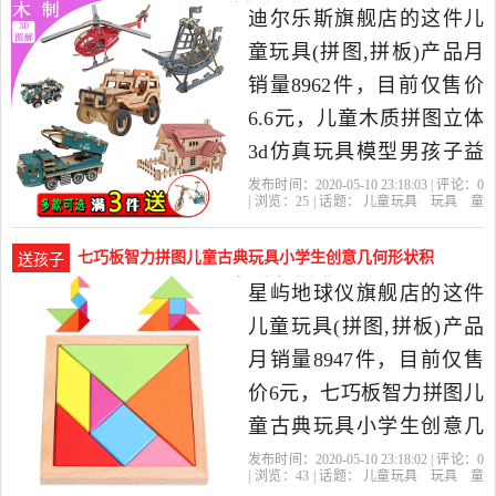
迷用品当中性价比很高的
积-儿童玩具(迪尔乐斯旗舰店仅售6.6元)
迪尔乐斯旗舰店的这件儿
跳跳球,蹦蹦球，由浙江金
童玩具(拼图,拼板)产品月
华发货。
销量8962件，目前仅售价
6.6元，儿童木质拼图立体
3d仿真玩具模型男孩子益
智力拼装积木制头6-8岁是
发布时间：2020-05-10 23:18:03 | 评论：
0
| 浏览：
25
| 话题：
儿童玩具
玩具
童
2020年迪尔乐斯旗舰店精
车
益智
积木
模型
拼图
拼板
迪
尔乐斯旗舰店
小屋
拼图
玩具
选玩具,童车,益智,积木,模
七巧板智力拼图儿童古典玩具小学生创意几何形状积
送孩子
型当中性价比很高的拼图,
木益-儿童玩具(星屿地球仪旗舰店仅售6元)
星屿地球仪旗舰店的这件
拼板，由江苏徐州发货。
儿童玩具(拼图,拼板)产品
月销量8947件，目前仅售
价6元，七巧板智力拼图儿
童古典玩具小学生创意几
何形状积木益智巧板拼板
发布时间：2020-05-10 23:18:02 | 评论：
0
| 浏览：
43
| 话题：
儿童玩具
玩具
童
是2020年星屿地球仪旗舰
车
益智
积木
模型
拼图
拼板
星