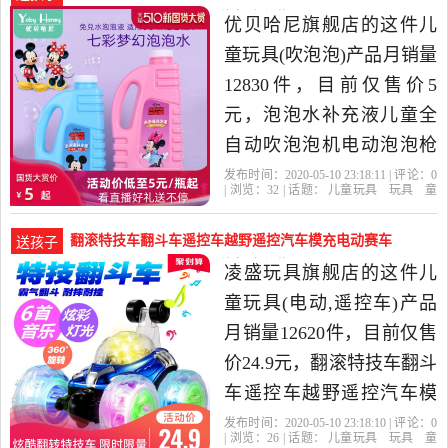
木,模型当中性价比很高的
七彩-儿童玩具(优贝哈尼旗舰店仅售5元)
优贝哈尼旗舰店的这件儿
玩具挂图,认知卡，由上海
童玩具(吹泡泡)产品月销量
发货。
12830件，目前仅售价5
元，泡泡水补充液儿童全
自动吹泡泡机电动泡泡枪
棒玩具七彩浓缩泡泡液是
发布时间：2020-05-10 23:18:11 | 评论：
0
| 浏览：
32
| 话题：
儿童玩具
玩具
童
2020年优贝哈尼旗舰店精
车
益智
积木
模型
吹泡泡
优贝哈
尼旗舰店
泡泡
超值
推荐
选玩具,童车,益智,积木,模
翻滚特技车翻斗车遥控车越野遥控汽车模充电动赛车
送孩子
型当中性价比很高的吹泡
儿童-儿童玩具(凌盛玩具旗舰店仅售24.9元)
凌盛玩具旗舰店的这件儿
泡，由上海发货。
童玩具(电动,遥控车)产品
月销量12620件，目前仅售
价24.9元，翻滚特技车翻斗
车遥控车越野遥控汽车模
充电动赛车儿童玩具车男
发布时间：2020-05-10 23:18:10 | 评论：
0
| 浏览：
26
| 话题：
儿童玩具
玩具
童