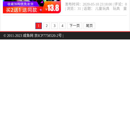
蹦蹦球玩具转转圈弹力单
发布时间：2020-05-10 23:18:00 | 评论：
0
| 浏览：
31
| 话题：
儿童玩具
玩具
童
腿跳套脚是2020年北遇母
车
益智
积木
模型
跳跳玩具
跳跃
类运动
北遇母婴专营店
跳跳
闪
婴专营店精选玩具,童车,益
光
加粗
1
2
3
4
下一页
尾页
智,积木,模型当中性价比很
© 2011-2023 咸鱼网 京ICP7758520-2号 |
高的跳跳玩具,跳跃类运
动，由浙江杭州发货。