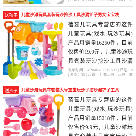
2020年摩彩旗舰店精选玩
车
益智
积木
模型
粘土
超轻粘
土
摩彩旗舰店
收纳
教程
工具
具,童车,益智,积木,模型当
儿童沙滩玩具套装玩沙挖沙工具沙漏铲子男女宝宝决
送孩子
中性价比很高的粘土,超轻
明子-儿童玩具(蓓茹儿玩具专营店仅售19.9元)
蓓茹儿玩具专营店的这件
粘土，由浙江金华发货。
儿童玩具(戏水,玩沙玩具)
产品月销量16250件，目前
仅售价19.9元，儿童沙滩玩
具套装玩沙挖沙工具沙漏
铲子男女宝宝决明子玩具
发布时间：2020-05-10 23:18:17 | 评论：
0
| 浏览：
36
| 话题：
儿童玩具
玩具
童
沙建雄是2020年蓓茹儿玩
车
益智
积木
模型
戏水
玩沙玩
具
蓓茹儿玩具专营店
沙漏
铲子
大
具专营店精选玩具,童车,益
桶
儿童沙滩玩具车套装大号宝宝玩沙子挖沙漏铲子工具
送孩子
智,积木,模型当中性价比很
决明-儿童玩具(蓓茹儿玩具专营店仅售9.9元)
蓓茹儿玩具专营店的这件
高的戏水,玩沙玩具，由浙
儿童玩具(戏水,玩沙玩具)
江宁波发货。
产品月销量15218件，目前
仅售价9.9元，儿童沙滩玩