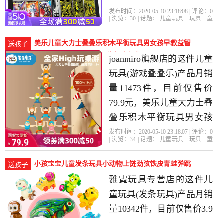
卡牌玩具金卡全套儿童手
发布时间：2020-05-10 23:18:08 | 评论：
0
| 浏览：
30
| 话题：
儿童玩具
玩具
童
册是2020年佳鸣玩具专营
车
益智
积木
模型
奥特曼玩具专
区
佳鸣玩具专营
收藏
荣耀
豪华
精选玩具,童车,益智,积木,
美乐儿童大力士叠叠乐积木平衡玩具男女孩早教益智
送孩子
模型当中性价比很高的奥
亲子-儿童玩具(joanmiro旗舰店仅售79.9元)
joanmiro旗舰店的这件儿童
特曼玩具专区，由江苏徐
玩具(游戏叠叠乐)产品月销
州发货。
量11473件，目前仅售价
79.9元，美乐儿童大力士叠
叠乐积木平衡玩具男女孩
早教益智亲子互动叠叠高
发布时间：2020-05-10 23:18:07 | 评论：
0
| 浏览：
34
| 话题：
儿童玩具
玩具
童
是2020年joanmiro旗舰店精
车
益智
积木
模型
游戏叠叠
乐
joanmiro旗舰店
大力士
叠叠
玩
选玩具,童车,益智,积木,模
具
小孩宝宝儿童发条玩具小动物上链劲弦铁皮青蛙弹跳
送孩子
型当中性价比很高的游戏
跳蛙-儿童玩具(雅霓玩具专营店仅售3.9元)
雅霓玩具专营店的这件儿
叠叠乐，由浙江宁波发
童玩具(发条玩具)产品月销
货。
量10342件，目前仅售价3.9