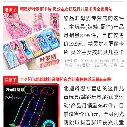
屿地球仪旗舰店
图纸
榉木
拼图
店精选玩具,童车,益智,积
精灵梦叶罗丽卡片 灵公主女孩玩具儿童卡牌全套魔法
送孩子
木,模型当中性价比很高的
晶-儿童玩具(酷品汇母婴专营店仅售19.9元)
酷品汇母婴专营店的这件
拼图,拼板，由浙江金华发
儿童玩具(娃娃,配件)产品
货。
月销量8799件，目前仅售
价19.9元，精灵梦叶罗丽卡
片 灵公主女孩玩具儿童卡
牌全套魔法晶钻包收藏册
发布时间：2020-05-10 23:18:01 | 评论：
0
| 浏览：
54
| 话题：
儿童玩具
玩具
童
是2020年酷品汇母婴专营
车
益智
积木
模型
娃娃
配件
酷
品汇母婴专营店
灵犀
稀有
收藏
店精选玩具,童车,益智,积
全身闪光跳跳球抖音脚环夜光儿童蹦蹦球玩具转转圈
送孩子
木,模型当中性价比很高的
弹力-儿童玩具(北遇母婴专营店仅售13.8元)
北遇母婴专营店的这件儿
娃娃,配件，由江苏无锡发
童玩具(跳跳玩具,跳跃类运
货。
动)产品月销量8647件，目
前仅售价13.8元，全身闪光
跳跳球抖音脚环夜光儿童