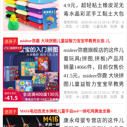
4.9元，超轻粘土橡皮泥无
毒水晶彩泥手工黏土大包
装diy女孩太空儿童玩具是
发布时间：2020-05-10 23:18:14 | 评论：
0
| 浏览：
37
| 话题：
儿童玩具
玩具
童
2020年摩彩旗舰店精选玩
车
益智
积木
模型
粘土
超轻粘
土
摩彩旗舰店
豪华版
教程
配件
具,童车,益智,积木,模型当
mideer弥鹿 大块拼图儿童益智力宝宝早教男女孩-儿
送孩子
中性价比很高的粘土,超轻
童玩具(mideer弥鹿旗舰店仅售41.5元)
mideer弥鹿旗舰店的这件儿
粘土，由浙江金华发货。
童玩具(拼图,拼板)产品月
销量14066件，目前仅售价
41.5元，mideer弥鹿 大块拼
图儿童益智力宝宝早教男
女孩幼儿玩具1-2-3-4岁是
发布时间：2020-05-10 23:18:13 | 评论：
0
| 浏览：
39
| 话题：
儿童玩具
玩具
童
2020年mideer弥鹿旗舰店精
车
益智
积木
模型
拼图
拼
板
mideer弥鹿旗舰店
组合
动物
四
选玩具,童车,益智,积木,模
合一
M416电动连发水弹枪儿童手自m4一体吃鸡黄金龙骨-
送孩子
型当中性价比很高的拼图,
儿童玩具(康永母婴专营店仅售58元)
康永母婴专营店的这件儿
拼板，由浙江宁波发货。