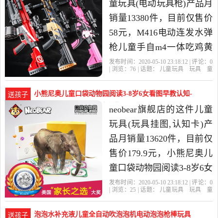
童玩具(电动玩具枪)产品月
销量13380件，目前仅售价
58元，M416电动连发水弹
枪儿童手自m4一体吃鸡黄
金龙骨玩具枪玩具男孩枪
发布时间：2020-05-10 23:18:12 | 评论：
0
| 浏览：
76
| 话题：
儿童玩具
玩具
童
是2020年康永母婴专营店
车
益智
积木
模型
电动玩具枪
康
永母婴专营店
龙骨
信号枪
礼盒
精选玩具,童车,益智,积木,
小熊尼奥儿童口袋动物园阅读3-8岁6女看图早教认知-
送孩子
模型当中性价比很高的电
儿童玩具(neobear旗舰店仅售179.9元)
neobear旗舰店的这件儿童
动玩具枪，由广东汕头发
玩具(玩具挂图,认知卡)产
货。
品月销量13620件，目前仅
售价179.9元，小熊尼奥儿
童口袋动物园阅读3-8岁6女
看图早教认知卡片玩具磁
发布时间：2020-05-10 23:18:12 | 评论：
0
| 浏览：
25
| 话题：
儿童玩具
玩具
童
力片是2020年neobear旗舰
车
益智
积木
模型
玩具挂图
认知
卡
neobear旗舰店
上海市
玩具
小
店精选玩具,童车,益智,积
熊
泡泡水补充液儿童全自动吹泡泡机电动泡泡枪棒玩具
送孩子