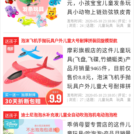
元，小孩宝宝儿童发条玩
具小动物上链劲弦铁皮青
蛙弹跳跳蛙80后怀旧是
发布时间：2020-05-10 23:18:06 | 评论：
0
| 浏览：
24
| 话题：
儿童玩具
玩具
童
2020年雅霓玩具专营店精
车
益智
积木
模型
发条玩具
雅霓
玩具专营店
发条
颜色
随机
选玩具,童车,益智,积木,模
泡沫飞机手抛玩具户外儿童大号耐摔拼装回旋模型航
送孩子
型当中性价比很高的发条
模发-儿童玩具(摩彩旗舰店仅售8.8元)
摩彩旗舰店的这件儿童玩
玩具，由浙江金华发货。
具(飞盘,飞碟,竹蜻蜓类)产
品月销量9465件，目前仅
售价8.8元，泡沫飞机手抛
玩具户外儿童大号耐摔拼
装回旋模型航模发光滑翔
发布时间：2020-05-10 23:18:05 | 评论：
0
| 浏览：
27
| 话题：
儿童玩具
玩具
童
机是2020年摩彩旗舰店精
车
益智
积木
模型
飞盘
飞碟
竹
蜻蜓类
摩彩旗舰店
特技
炫彩
橙
选玩具,童车,益智,积木,模
色
迪士尼泡泡水补充液儿童全自动吹泡泡机电动泡泡枪
送孩子
型当中性价比很高的飞盘,
玩具-儿童玩具(乖俏母婴专营店仅售14.8元)
乖俏母婴专营店的这件儿
飞碟,竹蜻蜓类，由浙江金
童玩具(吹泡泡)产品月销量