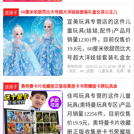
孩是2020年凌盛玩具旗舰
车
益智
积木
模型
电动
遥控
车
凌盛玩具旗舰店
充电
音乐
特
店精选玩具,童车,益智,积
技
60厘米依甜芭比大号超大洋娃娃套装礼盒女孩公主儿
送孩子
木,模型当中性价比很高的
童-儿童玩具(宣美玩具专营店仅售19.8元)
宣美玩具专营店的这件儿
电动,遥控车，由广东汕头
童玩具(娃娃,配件)产品月
发货。
销量12301件，目前仅售价
19.8元，60厘米依甜芭比大
号超大洋娃娃套装礼盒女
孩公主儿童玩具仿真单个
发布时间：2020-05-10 23:18:09 | 评论：
0
| 浏览：
46
| 话题：
儿童玩具
玩具
童
是2020年宣美玩具专营店
车
益智
积木
模型
娃娃
配件
宣
美玩具专营店
礼盒
公主
珍藏
精选玩具,童车,益智,积木,
奥特曼卡片收藏册正版收集册卡书荣耀版卡牌玩具金
送孩子
模型当中性价比很高的娃
卡全-儿童玩具(佳鸣玩具专营仅售19.9元)
佳鸣玩具专营的这件儿童
娃,配件，由广东汕头发
玩具(奥特曼玩具专区)产品
货。
月销量12256件，目前仅售
价19.9元，奥特曼卡片收藏
册正版收集册卡书荣耀版