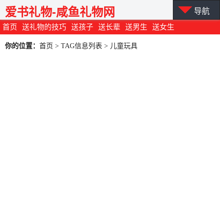
爱书礼物-咸鱼礼物网
导航
首页
送礼物的技巧
送孩子
送长辈
送男生
送女生
你的位置：
首页
> TAG信息列表 > 儿童玩具