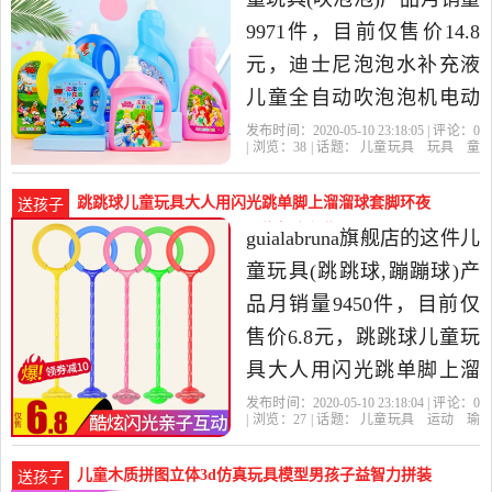
华发货。
9971件，目前仅售价14.8
元，迪士尼泡泡水补充液
儿童全自动吹泡泡机电动
泡泡枪玩具浓缩泡泡液是
发布时间：2020-05-10 23:18:05 | 评论：
0
| 浏览：
38
| 话题：
儿童玩具
玩具
童
2020年乖俏母婴专营店精
车
益智
积木
模型
吹泡泡
乖俏母
婴专营店
泡泡
节电
浓缩液
选玩具,童车,益智,积木,模
跳跳球儿童玩具大人用闪光跳单脚上溜溜球套脚环夜
送孩子
型当中性价比很高的吹泡
光旋-儿童玩具(guialabruna旗舰店仅售6.8元)
guialabruna旗舰店的这件儿
泡，由上海发货。
童玩具(跳跳球,蹦蹦球)产
品月销量9450件，目前仅
售价6.8元，跳跳球儿童玩
具大人用闪光跳单脚上溜
溜球套脚环夜光旋转甩腿
发布时间：2020-05-10 23:18:04 | 评论：
0
| 浏览：
27
| 话题：
儿童玩具
运动
瑜
环圈是2020年guialabruna旗
伽
健身
球迷用品
跳跳球
蹦蹦
球
guialabruna旗舰店
跳跳
机芯
升
舰店精选运动,瑜伽,健身,球
级
儿童木质拼图立体3d仿真玩具模型男孩子益智力拼装
送孩子