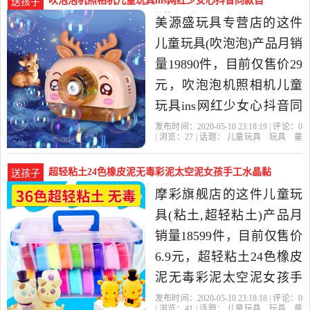
吹泡泡机照相机儿童玩具ins网红少女心抖音同款自
送孩子
模型当中性价比很高的拼
动-儿童玩具(美源盛玩具专营店仅售29元)
美源盛玩具专营店的这件
图,拼板，由上海发货。
儿童玩具(吹泡泡)产品月销
量19890件，目前仅售价29
元，吹泡泡机照相机儿童
玩具ins网红少女心抖音同
款自动电动泡泡枪器是
发布时间：2020-05-10 23:18:19 | 评论：
0
| 浏览：
27
| 话题：
儿童玩具
玩具
童
2020年美源盛玩具专营店
车
益智
积木
模型
吹泡泡
美源盛
玩具专营店
螺丝刀
泡泡
浓缩液
精选玩具,童车,益智,积木,
超轻粘土24色橡皮泥无毒彩泥太空泥女孩手工水晶黏
送孩子
模型当中性价比很高的吹
土-儿童玩具(摩彩旗舰店仅售6.9元)
摩彩旗舰店的这件儿童玩
泡泡，由广东汕头发货。
具(粘土,超轻粘土)产品月
销量18599件，目前仅售价
6.9元，超轻粘土24色橡皮
泥无毒彩泥太空泥女孩手
工水晶黏土diy儿童玩具是
发布时间：2020-05-10 23:18:18 | 评论：
0
| 浏览：
41
| 话题：
儿童玩具
玩具
童