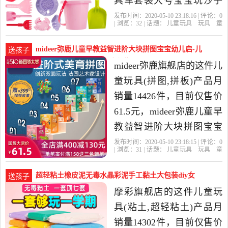
具车套装大号宝宝玩沙子
挖沙漏铲子工具决明子女
发布时间：2020-05-10 23:18:16 | 评论：
0
| 浏览：
32
| 话题：
儿童玩具
玩具
童
孩玩具是2020年蓓茹儿玩
车
益智
积木
模型
戏水
玩沙玩
具
蓓茹儿玩具专营店
小公主
铲
具专营店精选玩具,童车,益
子
粉色
mideer弥鹿儿童早教益智进阶大块拼图宝宝幼儿启-儿
送孩子
智,积木,模型当中性价比很
童玩具(mideer弥鹿旗舰店仅售61.5元)
mideer弥鹿旗舰店的这件儿
高的戏水,玩沙玩具，由广
童玩具(拼图,拼板)产品月
东广州发货。
销量14426件，目前仅售价
61.5元，mideer弥鹿儿童早
教益智进阶大块拼图宝宝
幼儿启蒙玩具2-3-4-5岁是
发布时间：2020-05-10 23:18:15 | 评论：
0
| 浏览：
31
| 话题：
儿童玩具
玩具
童
2020年mideer弥鹿旗舰店精
车
益智
积木
模型
拼图
拼
板
mideer弥鹿旗舰店
推荐
组合
拼
选玩具,童车,益智,积木,模
图
超轻粘土橡皮泥无毒水晶彩泥手工黏土大包装diy女
送孩子
型当中性价比很高的拼图,
孩-儿童玩具(摩彩旗舰店仅售4.9元)
摩彩旗舰店的这件儿童玩
拼板，由浙江宁波发货。
具(粘土,超轻粘土)产品月
销量14302件，目前仅售价