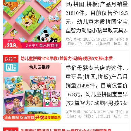
积木，由浙江金华发货。
具(拼图,拼板)产品月销量
21810件，目前仅售价19.5
元，幼儿童木质拼图宝宝
益智力动脑小孩早教玩具2-
3-4岁5男孩女孩积木是2020
发布时间：2020-05-10 23:18:20 | 评论：
0
| 浏览：
19
| 话题：
儿童玩具
玩具
童
年星盼旗舰店精选玩具,童
车
益智
积木
模型
拼图
拼板
星
盼旗舰店
升级版
交通工具
宝宝
车,益智,积木,模型当中性价
幼儿童拼图宝宝早教2益智力3动脑4男孩5女孩6木质-
送孩子
比很高的拼图,拼板，由浙
儿童玩具(乖俏母婴专营店仅售16.8元)
乖俏母婴专营店的这件儿
江丽水发货。
童玩具(拼图,拼板)产品月
销量21495件，目前仅售价
16.8元，幼儿童拼图宝宝早
教2益智力3动脑4男孩5女
孩6木质7岁小孩积木玩具
发布时间：2020-05-10 23:18:20 | 评论：
0
| 浏览：
43
| 话题：
儿童玩具
玩具
童
是2020年乖俏母婴专营店
车
益智
积木
模型
拼图
拼板
乖
俏母婴专营店
卡通
每张
推荐
精选玩具,童车,益智,积木,