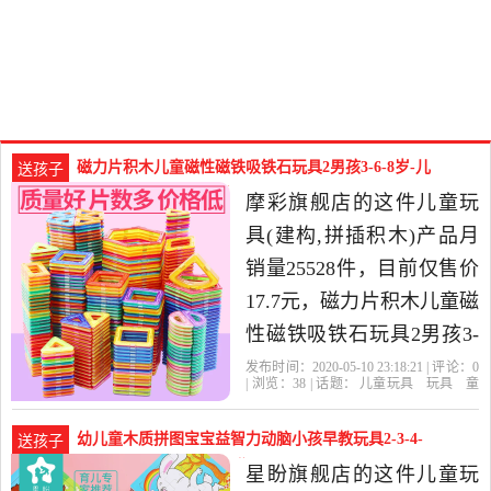
磁力片积木儿童磁性磁铁吸铁石玩具2男孩3-6-8岁-儿
送孩子
童玩具(摩彩旗舰店仅售17.7元)
摩彩旗舰店的这件儿童玩
具(建构,拼插积木)产品月
销量25528件，目前仅售价
17.7元，磁力片积木儿童磁
性磁铁吸铁石玩具2男孩3-
6-8岁女孩散片益智拼装是
发布时间：2020-05-10 23:18:21 | 评论：
0
| 浏览：
38
| 话题：
儿童玩具
玩具
童
2020年摩彩旗舰店精选玩
车
益智
积木
模型
建构
拼插积
木
摩彩旗舰店
磁力
收纳
摩天轮
具,童车,益智,积木,模型当
幼儿童木质拼图宝宝益智力动脑小孩早教玩具2-3-4-
送孩子
中性价比很高的建构,拼插
儿童玩具(星盼旗舰店仅售19.5元)
星盼旗舰店的这件儿童玩