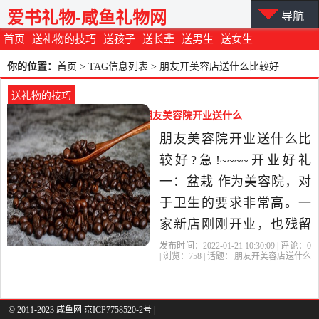
爱书礼物-咸鱼礼物网
导航
首页
送礼物的技巧
送孩子
送长辈
送男生
送女生
你的位置：
首页
> TAG信息列表 > 朋友开美容店送什么比较好
送礼物的技巧
朋友开美容店送什么比较好（朋友美容院开业送什么
好）
朋友美容院开业送什么比
较好?急!~~~~开业好礼
一：盆栽 作为美容院，对
于卫生的要求非常高。一
家新店刚刚开业，也残留
着一些装修过后的气体。
发布时间：2022-01-21 10:30:09 | 评论：
0
| 浏览：
758
| 话题：
朋友开美容店送什么
送一杯修剪精细的盆栽，
比较好
美容院
盆栽
礼物
朋友
绝对是非常不错的礼物。
盆景有非常不错的装饰效
© 2011-2023 咸鱼网 京ICP7758520-2号 |