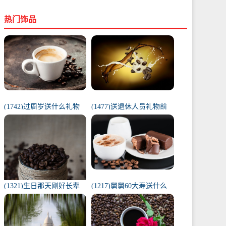
热门饰品
(1742)过周岁送什么礼物
(1477)送退休人员礼物前
好（1岁宝宝礼物排行榜）
十件排名（工会退休纪念
品范围）
(1321)生日那天刚好长辈
(1217)舅舅60大寿送什么
去世（父亲在我生日去世
礼物（舅舅60岁十大最佳
意味着）
礼物排行榜）