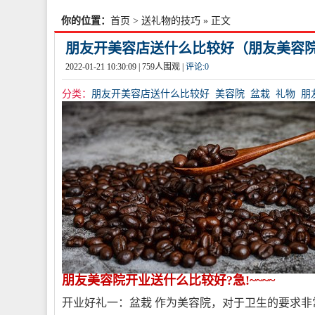
你的位置：
首页
>
送礼物的技巧
» 正文
朋友开美容店送什么比较好（朋友美容
2022-01-21 10:30:09 |
759
人围观 |
评论:
0
分类：
朋友开美容店送什么比较好
美容院
盆栽
礼物
朋
朋友美容院开业送什么比较好?急!~~~~
开业好礼一：盆栽 作为美容院，对于卫生的要求