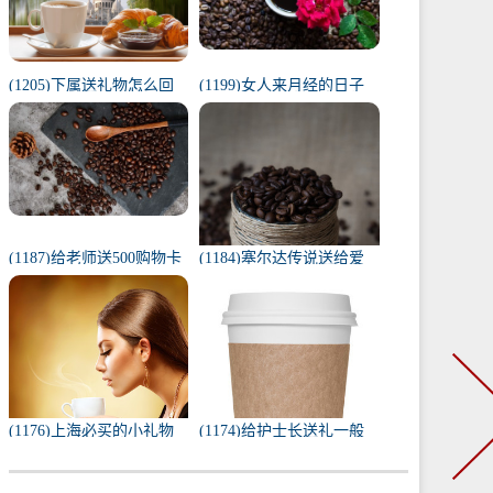
(1205)下属送礼物怎么回
(1199)女人来月经的日子
复（下属给我送礼我该如
代表什么（1一31日月经代
何回复）
表心情）
(1187)给老师送500购物卡
(1184)塞尔达传说送给爱
少吗（给老师送500还是
人的礼物（塞尔达茨琪米
1000）
任务100只蚱蜢）
(1176)上海必买的小礼物
(1174)给护士长送礼一般
（去上海必带的纪念品）
送什么合适（送护士长最
实用的东西）