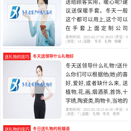
送给顾客实用，暖心呢?建
议送保暖手套。冬天一般
这个都可以用上,这个可以
在手套上面定制公司
LOGO,让顾客一戴手套就
发布时间：2022-02-17 01:38:03 | 评论：
0
| 浏览：
14
| 话题：
冬天
礼物
保暖
看到你们公司标,而且手套
的成本没有那
冬天送领导什么礼物好
送礼物的技巧
冬天送领导什么礼物?送什
么你们可以根据他(她)的喜
好,爱好,或者缺什么来, 送
植物,花,画,烟酒茶,首饰,十
字绣,陶瓷类,购物卡,当地的
土特产都可以。 送什么你
发布时间：2022-02-16 21:43:36 | 评论：
0
| 浏览：
7
| 话题：
礼物
冬天
老师
们可以根据他(她)
冬日送礼物的祝福语
送礼物的技巧