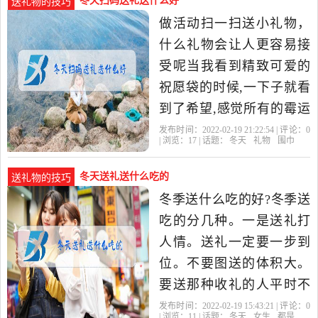
冬天扫码送礼送什么好
送礼物的技巧
做活动扫一扫送小礼物，
什么礼物会让人更容易接
受呢当我看到精致可爱的
祝愿袋的时候,一下子就看
到了希望,感觉所有的霉运
都消失不见了,心情一下子
发布时间：2022-02-19 21:22:54 | 评论：
0
| 浏览：
17
| 话题：
冬天
礼物
围巾
就明朗了。真希望它可以
给我
冬天送礼送什么吃的
送礼物的技巧
冬季送什么吃的好?冬季送
吃的分几种。一是送礼打
人情。送礼一定要一步到
位。不要图送的体积大。
要送那种收礼的人平时不
舍得买的。不要送华而不
发布时间：2022-02-19 15:43:21 | 评论：
0
| 浏览：
11
| 话题：
冬天
女生
都是