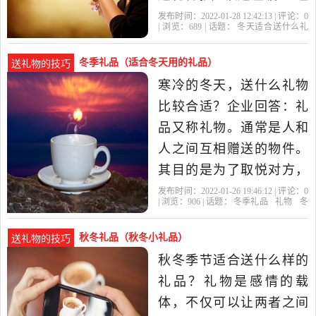
济有限，送实用的就行
发布时间：2022-01-28 12:42:13 | 评论：
0
| 浏览：
689
| 话题：
冬天适合送什么礼
了。可以亲手为朋友织一
物
冬天
礼物
围巾
手套
条围巾或者一副手套，即
冬季礼品（适合冬天用的礼品）
送礼物的技巧
实用又实惠，而且还很温
寒冷的冬天，送什么礼物
暖哦！ 还可以送一些毛毯
比较合适？企业回答：礼
之类的，像多功能毛毯，
品又称礼物。通常是人和
可以当抱枕、披肩
人之间互相赠送的物件。
其目的是为了取悦对方，
或表达善意、敬意。礼物
发布时间：2022-01-26 19:46:12 | 评论：
0
| 浏览：
906
| 话题：
冬季礼品
礼物
冬
也用来庆祝 节日或重要的
天
围巾
手套
日子，比如情人节的玫瑰
秋冬礼品（秋冬小礼品）
送礼物的技巧
或生日礼物，不可不送。
秋冬季节适合送什么样的
礼物也可以是非物质的。
礼品？礼物是感情的载
中国古代有“千里送鹅毛，
体，不仅可以让两者之间