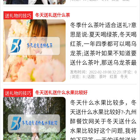
实的。最好是送酒店的餐
劵。
冬天送礼送什么茶
送礼物的技巧
冬季什么茶叶适合送礼?意
思是说:夏天喝绿茶,冬天喝
红茶,一年四季都可以喝乌
龙茶;送茶叶如果不知道要
送什么茶叶,那送乌龙茶最
适合。乌龙茶是一个大的
发布时间：2022-02-19 08:32:23 | 评论：
0
| 浏览：
8
| 话题：
茶叶
红茶
冬天
茶系列,包括:铁观音,武
冬天送礼送什么水果比较好
送礼物的技巧
冬天什么水果比较多，冬
天送什么水果比较好?-九州
醉餐饮网关于冬天送什么
水果比较好这个问题,我将