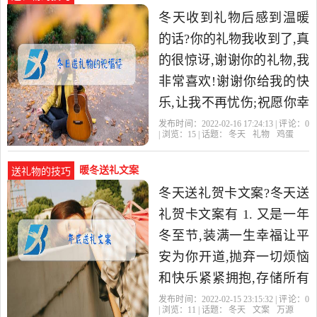
冬天收到礼物后感到温暖
的话?你的礼物我收到了,真
的很惊讶,谢谢你的礼物,我
非常喜欢!谢谢你给我的快
乐,让我不再忧伤;祝愿你幸
福健康!开心快乐,谢谢你,
发布时间：2022-02-16 17:24:13 | 评论：
0
| 浏览：
15
| 话题：
冬天
礼物
鸡蛋
总是在我最失落的时候
暖冬送礼文案
送礼物的技巧
冬天送礼贺卡文案?冬天送
礼贺卡文案有 1. 又是一年
冬至节,装满一生幸福让平
安为你开道,抛弃一切烦恼
和快乐紧紧拥抱,存储所有
温暖将寒冷迅速赶跑,释放
发布时间：2022-02-15 23:15:32 | 评论：
0
| 浏览：
11
| 话题：
冬天
文案
万源