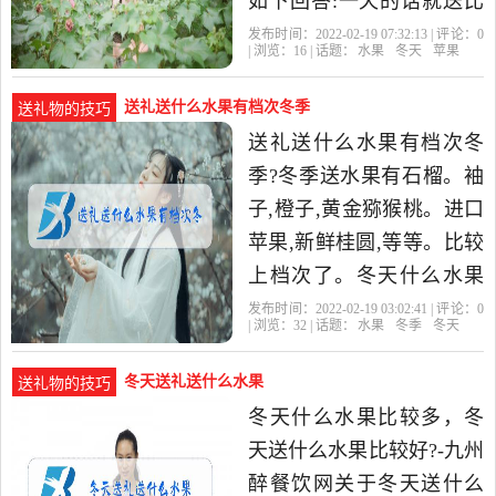
如下回答:一天的话就送比
较当季的水果会比较好,比
发布时间：2022-02-19 07:32:13 | 评论：
0
| 浏览：
16
| 话题：
水果
冬天
苹果
如说像橘子,柚子都比较好,
送礼送什么水果有档次冬季
送礼物的技巧
送礼送什么水果有档次冬
季?冬季送水果有石榴。袖
子,橙子,黄金猕猴桃。进口
苹果,新鲜桂圆,等等。比较
上档次了。冬天什么水果
比较多，冬天送什么水果
发布时间：2022-02-19 03:02:41 | 评论：
0
| 浏览：
32
| 话题：
水果
冬季
冬天
比较好?-九州醉餐饮网关于
冬天送礼送什么水果
送礼物的技巧
冬天什么水果比较多，冬
天送什么水果比较好?-九州
醉餐饮网关于冬天送什么