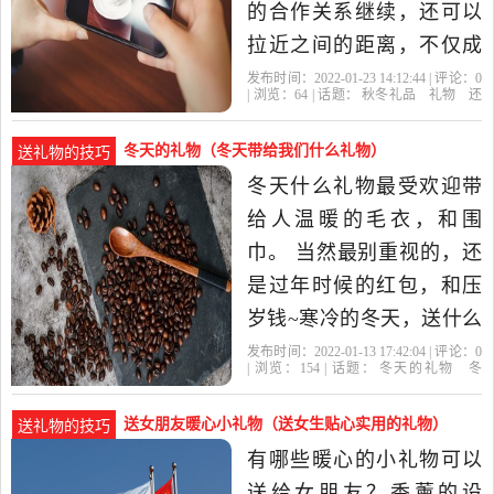
礼轻情义重”的
的合作关系继续，还可以
拉近之间的距离，不仅成
为合作伙伴，还可以成为
发布时间：2022-01-23 14:12:44 | 评论：
0
| 浏览：
64
| 话题：
秋冬礼品
礼物
还
朋友，在冬季送礼再适合
可以
冬天
季节
不过了。 2016年冬季送客
冬天的礼物（冬天带给我们什么礼物）
送礼物的技巧
户礼物推荐： 推荐：冬季
冬天什么礼物最受欢迎带
送客户一个保温的水杯是
给人温暖的毛衣，和围
必不可少的，贴心的健康
巾。 当然最别重视的，还
保温杯子，产
是过年时候的红包，和压
岁钱~寒冷的冬天，送什么
礼物比较合适？冬天总是
发布时间：2022-01-13 17:42:04 | 评论：
0
| 浏览：
154
| 话题：
冬天的礼物
冬
让人不想起床、也不想出
天
礼物
围巾
温暖
家门，刺骨的寒风让人受
送女朋友暖心小礼物（送女生贴心实用的礼物）
送礼物的技巧
不了。寒冷的冬天其实送
有哪些暖心的小礼物可以
温暖是最好的，不管是送
送给女朋友？香薰的设