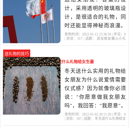
给家人还是朋友，送温暖
计，采用透明的玻璃瓶设
是最合适不过了。
计，是很适合的礼物，同
时还能显得神秘而浪漫。
让人无法拒绝的梦幻色
发布时间：2022-01-12 23:38:56 | 评论：
0
| 浏览：
317
| 话题：
送女朋友暖心小礼
彩，打开的时候还是一款
物
礼物
女朋友
冬天
创意
很实用的台灯，送人绝对
送礼物的技巧
的首选，十分的浪漫。给
冬天送什么礼物给女生（冬天送什么礼物给女生最
女人送什么礼物显得你很
好）
冬天送什么实用的礼物给
暖心身边的她睡着了，这
女朋友为什么说爱情需要
个我心中的天使，想起3
仪式感？因为就像你必须
说："你愿意做我女朋友
吗"，我回答："我愿意"，
然后我们才能谈恋爱一
发布时间：2022-01-02 20:11:26 | 评论：
0
| 浏览：
187
| 话题：
冬天送什么礼物给女
样，虽然这只是一个简单
生
她的
冬天
礼物
都会