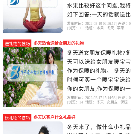
水果比较好这个问题,我将
如下回答:一天的话就送比
较当季的水果会比较好,比
发布时间：2022-02-19 02:56:17 | 评论：
0
| 浏览：
11
| 话题：
水果
冬天
苹果
如说像橘子,柚子都比较好,
冬天适合送给女朋友的礼物
送礼物的技巧
冬天送女朋友保暖礼物?冬
天可以送给女朋友暖宝宝
作为保暖的礼物。 冬天的
时候可买一个暖宝宝送给
你的女朋友,作为保暖的一
箱礼物也可以给女朋友买
发布时间：2022-02-17 15:14:53 | 评论：
0
| 浏览：
14
| 话题：
冬天
女朋友
保暖
件羽绒服,这样有更好的保
暖
冬天送客户什么礼品好
送礼物的技巧
冬天来了，做什么小礼品