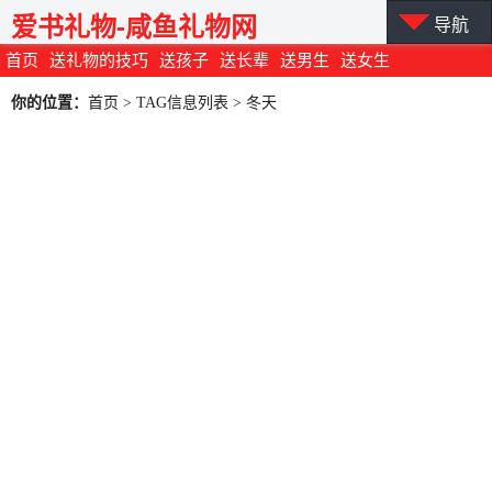
爱书礼物-咸鱼礼物网
导航
首页
送礼物的技巧
送孩子
送长辈
送男生
送女生
你的位置：
首页
> TAG信息列表 > 冬天