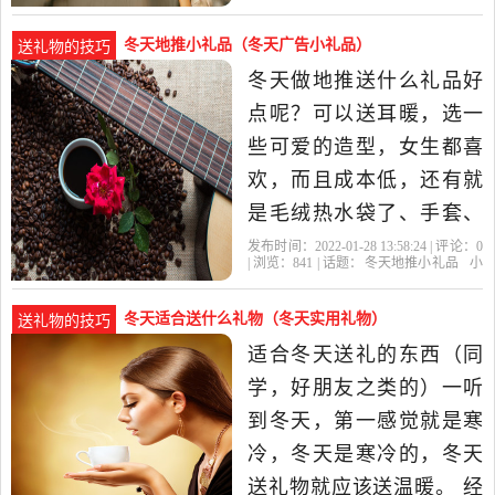
一生真情让幸福永远对
冬天地推小礼品（冬天广告小礼品）
送礼物的技巧
冬天做地推送什么礼品好
点呢？可以送耳暖，选一
些可爱的造型，女生都喜
欢，而且成本低，还有就
是毛绒热水袋了、手套、
围巾等等地推小礼品选什
发布时间：2022-01-28 13:58:24 | 评论：
0
| 浏览：
841
| 话题：
冬天地推小礼品
小
么好地推是市场推广中很
礼品
冬天
礼物
礼品
灵活的一种方式，不管是
冬天适合送什么礼物（冬天实用礼物）
送礼物的技巧
扫码加好友还是推广公众
适合冬天送礼的东西（同
号，赠送有吸引力的小礼
学，好朋友之类的）一听
品效果会事半功倍，其中
到冬天，第一感觉就是寒
有趣和实用性是最合
冷，冬天是寒冷的，冬天
送礼物就应该送温暖。 经