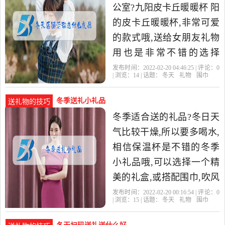
公室?九阳皮卡丘暖暖杯 阳
的皮卡丘暖暖杯,非常可爱
的款式哦,送给女朋友礼物
用也是非常不错的选择
呢。这是一款电热杯垫,满
发布时间：2022-02-20 04:46:25 | 评论：
0
| 浏览：
14
| 话题：
冬天
礼物
围巾
满的电力温暖你的每一刻,
不
冬季送礼小礼品
送礼物的技巧
冬季适合送的礼品?冬日天
气比较干燥,所以要多喝水,
相信保温杯是不错的冬季
小礼品哦,可以选择一个精
美的礼盒,或搭配围巾,吹风
筒组合的套装,这样的礼品
发布时间：2022-02-20 00:16:54 | 评论：
0
| 浏览：
15
| 话题：
冬天
礼物
围巾
是不是非常的暖心呢。