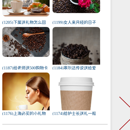
(1205)下属送礼物怎么回
(1199)女人来月经的日子
复（下属给我送礼我该如
代表什么（1一31日月经代
何回复）
表心情）
(1187)给老师送500购物卡
(1184)塞尔达传说送给爱
少吗（给老师送500还是
人的礼物（塞尔达茨琪米
1000）
任务100只蚱蜢）
(1176)上海必买的小礼物
(1174)给护士长送礼一般
（去上海必带的纪念品）
送什么合适（送护士长最
实用的东西）