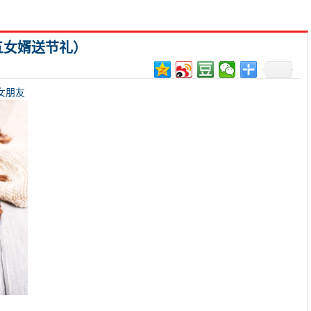
五女婿送节礼）
女朋友