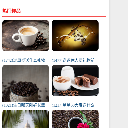
热门饰品
(1742)过周岁送什么礼物
(1477)送退休人员礼物前
好（1岁宝宝礼物排行榜）
十件排名（工会退休纪念
品范围）
(1321)生日那天刚好长辈
(1217)舅舅60大寿送什么
去世（父亲在我生日去世
礼物（舅舅60岁十大最佳
意味着）
礼物排行榜）