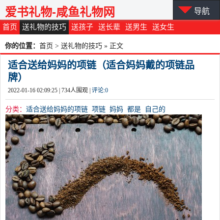
爱书礼物-咸鱼礼物网
导航
首页
送礼物的技巧
送孩子
送长辈
送男生
送女生
你的位置：
首页
>
送礼物的技巧
» 正文
适合送给妈妈的项链（适合妈妈戴的项链品
牌）
2022-01-16 02:09:25 |
734
人围观 |
评论:
0
分类：
适合送给妈妈的项链
项链
妈妈
都是
自己的