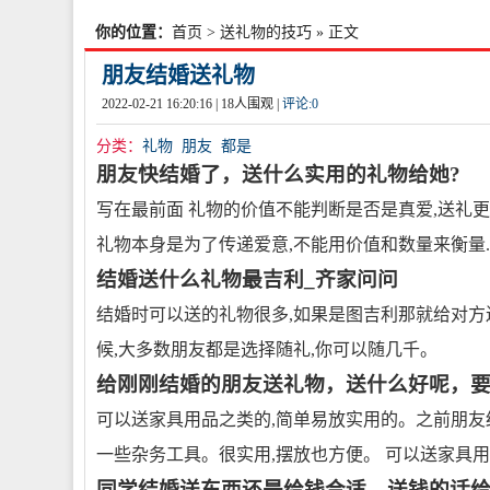
你的位置：
首页
>
送礼物的技巧
» 正文
朋友结婚送礼物
2022-02-21 16:20:16 |
18
人围观 |
评论:
0
分类：
礼物
朋友
都是
朋友快结婚了，送什么实用的礼物给她?
写在最前面 礼物的价值不能判断是否是真爱,送礼
礼物本身是为了传递爱意,不能用价值和数量来衡量..
结婚送什么礼物最吉利_齐家问问
结婚时可以送的礼物很多,如果是图吉利那就给对方
候,大多数朋友都是选择随礼,你可以随几千。
给刚刚结婚的朋友送礼物，送什么好呢，要
可以送家具用品之类的,简单易放实用的。之前朋友
一些杂务工具。很实用,摆放也方便。 可以送家具
同学结婚送东西还是给钱合适，送钱的话给