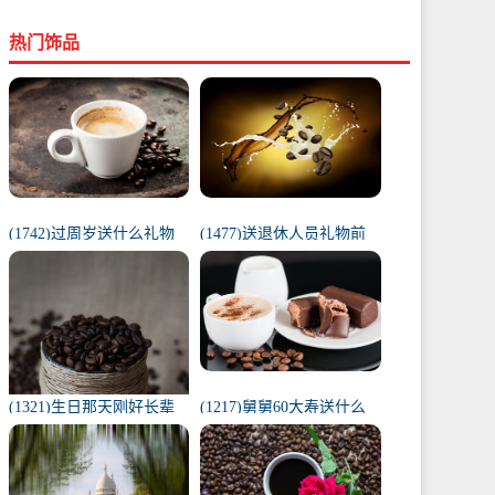
热门饰品
(1742)过周岁送什么礼物
(1477)送退休人员礼物前
好（1岁宝宝礼物排行榜）
十件排名（工会退休纪念
品范围）
(1321)生日那天刚好长辈
(1217)舅舅60大寿送什么
去世（父亲在我生日去世
礼物（舅舅60岁十大最佳
意味着）
礼物排行榜）