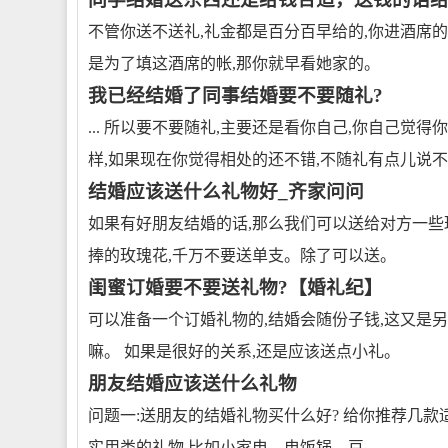
不管你送不送礼,礼金都是百分百早给的,你进酒席的
是为了填这酒席的帐,那你就早看她家的。
我已经结婚了同事结婚要不要随礼?
... 所以要不要随礼,主要还是看你自己,你自己
样,如果现在你觉得相处的还不错,不随礼有点儿说
结婚应该送什么礼物好_齐家问问
如果有好朋友结婚的话,那么我们可以送给对方一些
捧的玫瑰花,千万不要送单支。除了可以送。
闺蜜订婚要不要送礼物?【婚礼纪】
可以准备一个订婚礼物的,结婚会随份子钱,这又是另
嘛。 如果是很好的关系,还是应该送点小礼。
朋友结婚应该送什么礼物
问题一:送朋友的结婚礼物买什么好? 给你推荐几款适
实用类的礼物,比如小家电、电饭锅、豆。