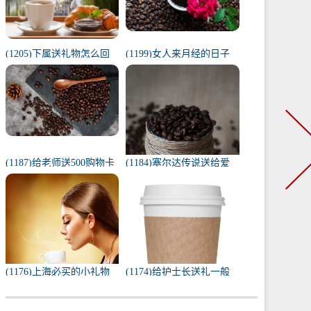
(1205)下属送礼物怎么回
(1199)女人来月经的日子
复（下属给我送礼我该如
代表什么（1一31日月经代
何回复）
表心情）
(1187)给老师送500购物卡
(1184)塞尔达传说送给爱
少吗（给老师送500还是
人的礼物（塞尔达茨琪米
1000）
任务100只蚱蜢）
(1176)上海必买的小礼物
(1174)给护士长送礼一般
（去上海必带的纪念品）
送什么合适（送护士长最
实用的东西）