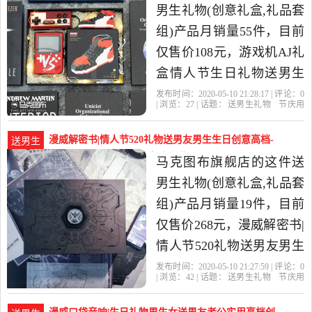
礼品套组，由广东深圳发
男生礼物(创意礼盒,礼品套
货。
组)产品月销量55件，目前
仅售价108元，游戏机AJ礼
盒情人节生日礼物送男生
士朋友创意特别情侣纪念
发布时间：2020-05-10 21:28:17 | 评论：
0
| 浏览：
27
| 话题：
送男生礼物
节庆用
礼品是2020年马克图布旗
品
礼品
创意礼盒
礼品套组
马克图
布旗舰店
游戏机
情人节
礼盒
舰店精选节庆用品,礼品当
漫威解密书|情人节520礼物送男友男生生日创意高档-
送男生
中性价比很高的创意礼盒,
送男生礼物(马克图布旗舰店仅售268元)
马克图布旗舰店的这件送
礼品套组，由广东深圳发
男生礼物(创意礼盒,礼品套
货。
组)产品月销量19件，目前
仅售价268元，漫威解密书|
情人节520礼物送男友男生
生日创意高档特别惊喜黑
发布时间：2020-05-10 21:27:59 | 评论：
0
| 浏览：
42
| 话题：
送男生礼物
节庆用
科技是2020年马克图布旗
品
礼品
创意礼盒
礼品套组
马克图
布旗舰店
标准版
节庆
高档
舰店精选节庆用品,礼品当