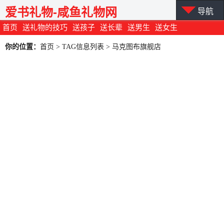
爱书礼物-咸鱼礼物网
导航
首页
送礼物的技巧
送孩子
送长辈
送男生
送女生
你的位置：
首页
> TAG信息列表 > 马克图布旗舰店