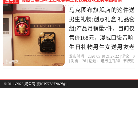
漫威口袋音响|生日礼物男生女送男友老公实用高档创
送男生
中性价比很高的创意礼盒,
意-送男生礼物(马克图布旗舰店仅售168元)
马克图布旗舰店的这件送
礼品套组，由广东深圳发
男生礼物(创意礼盒,礼品套
货。
组)产品月销量7件，目前仅
售价168元，漫威口袋音响|
生日礼物男生女送男友老
公实用高档创意520情人节
发布时间：2020-05-10 21:27:22 | 评论：
0
| 浏览：
26
| 话题：
送男生礼物
节庆用
是2020年马克图布旗舰店
品
礼品
创意礼盒
礼品套组
马克图
布旗舰店
情人节
简装
酷炫
精选节庆用品,礼品当中性
价比很高的创意礼盒,礼品
© 2011-2023 咸鱼网 京ICP7758520-2号 |
套组，由广东深圳发货。