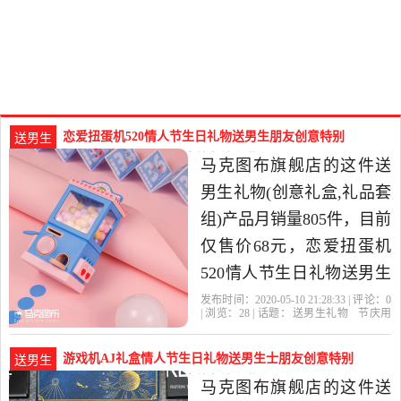
恋爱扭蛋机520情人节生日礼物送男生朋友创意特别
送男生
情-送男生礼物(马克图布旗舰店仅售68元)
马克图布旗舰店的这件送
男生礼物(创意礼盒,礼品套
组)产品月销量805件，目前
仅售价68元，恋爱扭蛋机
520情人节生日礼物送男生
朋友创意特别情侣周年纪
发布时间：2020-05-10 21:28:33 | 评论：
0
| 浏览：
28
| 话题：
送男生礼物
节庆用
念品是2020年马克图布旗
品
礼品
创意礼盒
礼品套组
马克图
布旗舰店
情人节
恋爱
扭蛋
舰店精选节庆用品,礼品当
游戏机AJ礼盒情人节生日礼物送男生士朋友创意特别
送男生
中性价比很高的创意礼盒,
情-送男生礼物(马克图布旗舰店仅售108元)
马克图布旗舰店的这件送