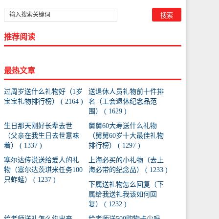
推荐阅读
最热文章
过周岁送什么礼物好（1岁
送退休人员礼物前十件排
宝宝礼物排行榜） ( 2164 )
名（工会退休纪念品范
围） ( 1629 )
生日那天刚好长辈去世
舅舅60大寿送什么礼物
（父亲在我生日去世意味
（舅舅60岁十大最佳礼物
着） ( 1337 )
排行榜） ( 1297 )
塞尔达传说送给爱人的礼
上海必买的小礼物（去上
物（塞尔达茨琪米任务100
海必带的纪念品） ( 1233 )
只蚱蜢） ( 1237 )
下属送礼物怎么回复（下
属给我送礼我该如何回
复） ( 1232 )
给老师送礼怎么约出来
给老师送500购物卡少吗