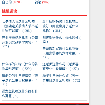
自己的
(1091)
钢笔
(907)
随机阅读
七夕情人节送什么礼物
给产后妈妈买什么礼物比
（没确定关系情人节不送
较好（闺蜜坐月子送什么
礼物可以吗） ( 996 )
礼物） ( 361 )
开业庆典纪念礼品（公司
刚怀孕送什么礼物比较好 (
12 )
开业纪念品刻字内容） (
582 )
亲哥搬新家送什么礼物好
（搬家需要的六样水果） (
730 )
什么样的礼物（什么的礼
送老师送什么花（老师喜
物填形容词） ( 629 )
欢毕业生看望吗） ( 427 )
送老公的生日祝福语（妻
50岁生日送什么好（五十
子送老公生日祝福语） (
岁生日送什么礼物） ( 752
90 )
)
送女生礼物送什么好有什
么寓意 ( 8 )