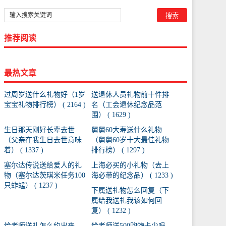
推荐阅读
最热文章
过周岁送什么礼物好（1岁
送退休人员礼物前十件排
宝宝礼物排行榜） ( 2164 )
名（工会退休纪念品范
围） ( 1629 )
生日那天刚好长辈去世
舅舅60大寿送什么礼物
（父亲在我生日去世意味
（舅舅60岁十大最佳礼物
着） ( 1337 )
排行榜） ( 1297 )
塞尔达传说送给爱人的礼
上海必买的小礼物（去上
物（塞尔达茨琪米任务100
海必带的纪念品） ( 1233 )
只蚱蜢） ( 1237 )
下属送礼物怎么回复（下
属给我送礼我该如何回
复） ( 1232 )
给老师送礼怎么约出来
给老师送500购物卡少吗