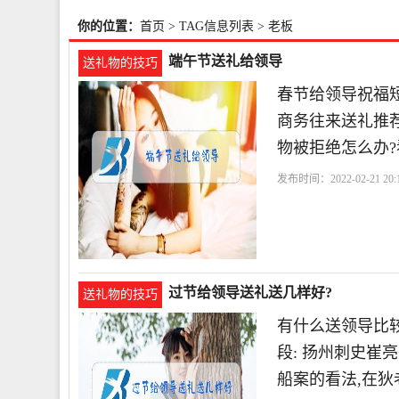
你的位置：
首页
> TAG信息列表 > 老板
端午节送礼给领导
送礼物的技巧
春节给领导祝福短
商务往来送礼推荐
物被拒绝怎么办
发布时间：2022-02-21 20:1
过节给领导送礼送几样好?
送礼物的技巧
有什么送领导比
段: 扬州刺史
船案的看法,在