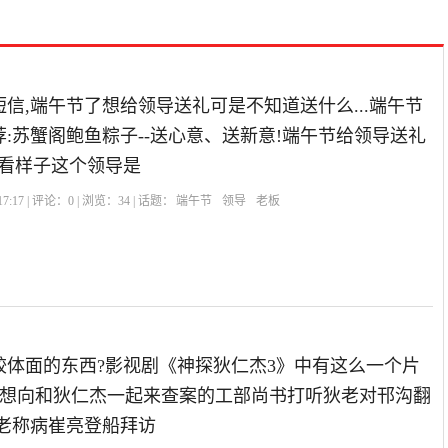
信,端午节了想给领导送礼可是不知道送什么...端午节
:苏蟹阁鲍鱼粽子--送心意、送新意!端午节给领导送礼
?看样子这个领导是
7:17 | 评论：
0
| 浏览：
34
| 话题：
端午节
领导
老板
较体面的东西?影视剧《神探狄仁杰3》中有这么一个片
崔亮想向和狄仁杰一起来查案的工部尚书打听狄老对邗沟翻
狄老称病崔亮登船拜访