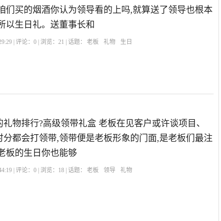
,咱们买的烟酒你认为领导看的上吗,就算送了领导也根本
 所以生日礼。送董事长和
9:29 | 评论：
0
| 浏览：
21
| 话题：
老板
礼物
生日
的礼物排行?高级领带礼盒 老板在见客户或许谈项目、
时分都会打领带,领带便是老板形象的门面,是老板们最注
以老板的生日你也能够
4:19 | 评论：
0
| 浏览：
18
| 话题：
老板
领导
礼物