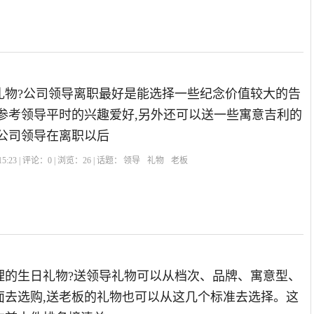
礼物?公司领导离职最好是能选择一些纪念价值较大的告
以参考领导平时的兴趣爱好,另外还可以送一些寓意吉利的
福公司领导在离职以后
5:23 | 评论：
0
| 浏览：
26
| 话题：
领导
礼物
老板
理的生日礼物?送领导礼物可以从档次、品牌、寓意型、
面去选购,送老板的礼物也可以从这几个标准去选择。这