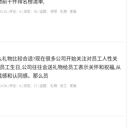
物前十件排名榜清单,
5:24 | 评论：
0
| 浏览：
30
| 话题：
领导
礼物
老板
么礼物比较合适?现在很多公司开始关注对员工人性关
,员工生日,公司往往会送礼物给员工表示关怀和祝福,从
属感和认同感。那么员
4:56 | 评论：
0
| 浏览：
17
| 话题：
礼物
员工
老板