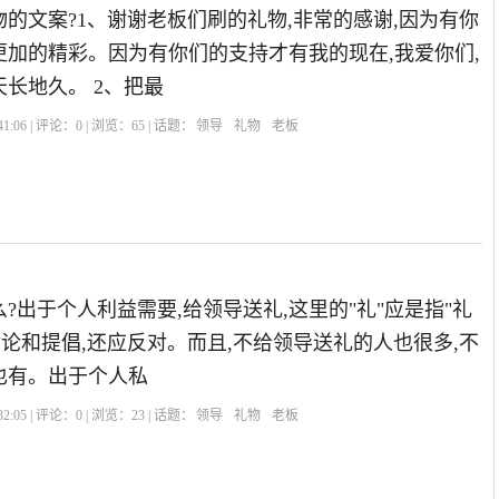
的文案?1、谢谢老板们刷的礼物,非常的感谢,因为有你
更加的精彩。因为有你们的支持才有我的现在,我爱你们,
长地久。 2、把最
1:06 | 评论：
0
| 浏览：
65
| 话题：
领导
礼物
老板
?出于个人利益需要,给领导送礼,这里的"礼"应是指"礼
讨论和提倡,还应反对。而且,不给领导送礼的人也很多,不
也有。出于个人私
2:05 | 评论：
0
| 浏览：
23
| 话题：
领导
礼物
老板