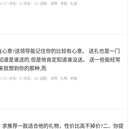
1:17 | 评论：
0
| 浏览：
23
| 话题：
领导
老板
礼品
有心意?送领导能记住你的比较有心意。 送礼也是一门
知道是谁送的,但是他肯定知道谁没送。 送一些能经常
来就想到你的那种,而
7:55 | 评论：
0
| 浏览：
18
| 话题：
领导
礼物
老板
，求推荐一款适合他的礼物，性价比高不掉价?二、你提