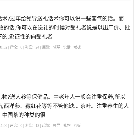
话术?过年给领导送礼话术你可以说一些客气的话。而
思收的话,你可以在送礼的时候对受礼者说是以出厂价、批
下的,象征性的向受礼者
1:32 | 评论：
0
| 浏览：
24
| 话题：
领导
说话
老板
礼物?送人参等保健品。中老年人一般会注重保养,所以
,西洋参、藏红花等等不管他缺... 茶叶。注重养生的人
。中国茶的种类的很
1:06 | 评论：
0
| 浏览：
18
| 话题：
领导
礼物
老板