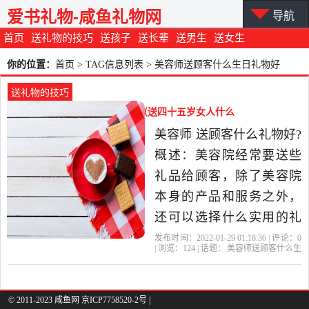
爱书礼物-咸鱼礼物网
导航
首页
送礼物的技巧
送孩子
送长辈
送男生
送女生
你的位置：
首页
> TAG信息列表 > 美容师送顾客什么生日礼物好
送礼物的技巧
美容师送顾客什么生日礼物好（送四十五岁女人什么
礼物好）
美容师 送顾客什么礼物好?
概述：美容院经常要送些
礼品给顾客，除了美容院
本身的产品和服务之外，
还可以选择什么实用的礼
品给顾客呢?下面为大家收
发布时间：2022-01-29 01:18:36 | 评论：
0
| 浏览：
124
| 话题：
美容师送顾客什么生
集了最常见的送礼佳品，
日礼物好
顾客
美容院
礼物
客户
供参考! 1、生活小家电礼
品。像一些食物料理机、
© 2011-2023 咸鱼网 京ICP7758520-2号 |