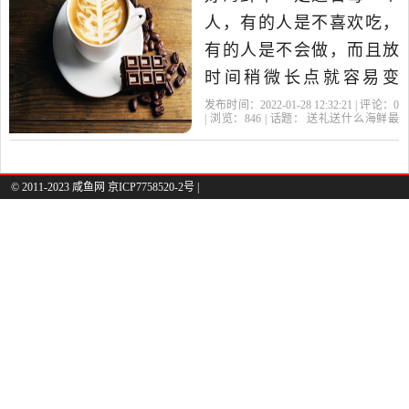
人，有的人是不喜欢吃，
有的人是不会做，而且放
时间稍微长点就容易变
质。海鲜送人，选择买什
发布时间：2022-01-28 12:32:21 | 评论：
0
| 浏览：
846
| 话题：
送礼送什么海鲜最
么海鲜比较好？看是送什
好
海鲜
比较好
鲍鱼
干货
么类型的人了，老人的话
自然是营养多的，年轻人
© 2011-2023 咸鱼网 京ICP7758520-2号 |
就是时髦的，其实有一种
海鲜无论送什么人都可以
的，那就是德叔即食鲍