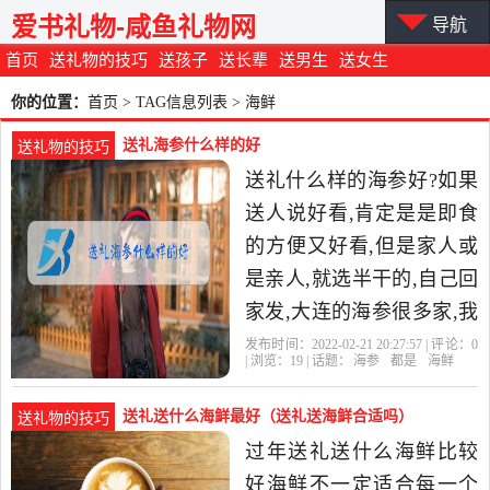
爱书礼物-咸鱼礼物网
导航
首页
送礼物的技巧
送孩子
送长辈
送男生
送女生
你的位置：
首页
> TAG信息列表 > 海鲜
送礼海参什么样的好
送礼物的技巧
送礼什么样的海参好?如果
送人说好看,肯定是是即食
的方便又好看,但是家人或
是亲人,就选半干的,自己回
家发,大连的海参很多家,我
只能推荐我吃过的,如辽南
发布时间：2022-02-21 20:27:57 | 评论：
0
| 浏览：
19
| 话题：
海参
都是
海鲜
半岛、长山岛等都属于
送礼送什么海鲜最好（送礼送海鲜合适吗）
送礼物的技巧
过年送礼送什么海鲜比较
好海鲜不一定适合每一个