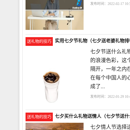
发布时间：2022-02-17 10:5
实用七夕节礼物（七夕送老婆礼物排
送礼物的技巧
七夕节送什么礼
的浪漫色彩，这
隔开，一年之内
在每个中国人的
成了...
发布时间：2022-01-29 10:4
七夕买什么礼物送情人（七夕节送什
送礼物的技巧
七夕情人节选择