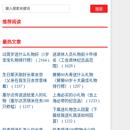
推荐阅读
最热文章
过周岁送什么礼物好（1岁
送退休人员礼物前十件排
宝宝礼物排行榜） ( 2164 )
名（工会退休纪念品范
围） ( 1629 )
生日那天刚好长辈去世
舅舅60大寿送什么礼物
（父亲在我生日去世意味
（舅舅60岁十大最佳礼物
着） ( 1337 )
排行榜） ( 1297 )
塞尔达传说送给爱人的礼
上海必买的小礼物（去上
物（塞尔达茨琪米任务100
海必带的纪念品） ( 1233 )
只蚱蜢） ( 1237 )
下属送礼物怎么回复（下
属给我送礼我该如何回
复） ( 1232 )
给老师送礼怎么约出来
给老师送500购物卡少吗