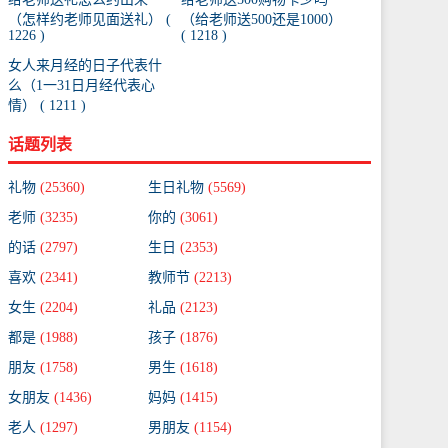
（怎样约老师见面送礼） (
（给老师送500还是1000）
1226 )
( 1218 )
女人来月经的日子代表什
么（1一31日月经代表心
情） ( 1211 )
话题列表
礼物
(25360)
生日礼物
(5569)
老师
(3235)
你的
(3061)
的话
(2797)
生日
(2353)
喜欢
(2341)
教师节
(2213)
女生
(2204)
礼品
(2123)
都是
(1988)
孩子
(1876)
朋友
(1758)
男生
(1618)
女朋友
(1436)
妈妈
(1415)
老人
(1297)
男朋友
(1154)