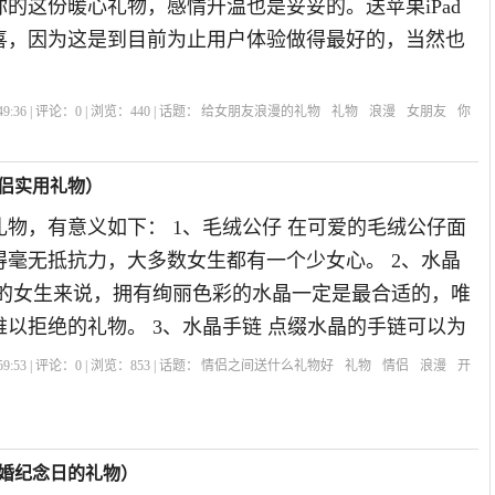
的这份暖心礼物，感情升温也是妥妥的。送苹果iPad
喜，因为这是到目前为止用户体验做得最好的，当然也
9:36 | 评论：
0
| 浏览：
440
| 话题：
给女朋友浪漫的礼物
礼物
浪漫
女朋友
你
侣实用礼物）
物，有意义如下： 1、毛绒公仔 在可爱的毛绒公仔面
得毫无抵抗力，大多数女生都有一个少女心。 2、水晶
漫的女生来说，拥有绚丽色彩的水晶一定是最合适的，唯
以拒绝的礼物。 3、水晶手链 点缀水晶的手链可以为
9:53 | 评论：
0
| 浏览：
853
| 话题：
情侣之间送什么礼物好
礼物
情侣
浪漫
开
婚纪念日的礼物）