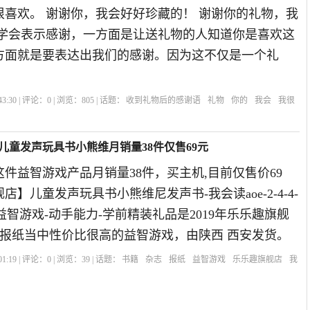
很喜欢。 谢谢你，我会好好珍藏的！ 谢谢你的礼物，我
要学会表示感谢，一方面是让送礼物的人知道你是喜欢这
方面就是要表达出我们的感谢。因为这不仅是一个礼
3:30 | 评论：
0
| 浏览：
805
| 话题：
收到礼物后的感谢语
礼物
你的
我会
我很
儿童发声玩具书小熊维月销量38件仅售69元
件益智游戏产品月销量38件，买主机,目前仅售价69
】儿童发声玩具书小熊维尼发声书-我会读aoe-2-4-4-
-益智游戏-动手能力-学前精装礼品是2019年乐乐趣旗舰
,报纸当中性价比很高的益智游戏，由陕西 西安发货。
1:19 | 评论：
0
| 浏览：
39
| 话题：
书籍
杂志
报纸
益智游戏
乐乐趣旗舰店
我