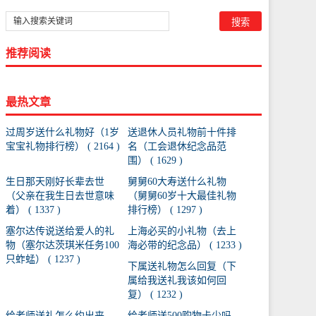
推荐阅读
最热文章
过周岁送什么礼物好（1岁
送退休人员礼物前十件排
宝宝礼物排行榜） ( 2164 )
名（工会退休纪念品范
围） ( 1629 )
生日那天刚好长辈去世
舅舅60大寿送什么礼物
（父亲在我生日去世意味
（舅舅60岁十大最佳礼物
着） ( 1337 )
排行榜） ( 1297 )
塞尔达传说送给爱人的礼
上海必买的小礼物（去上
物（塞尔达茨琪米任务100
海必带的纪念品） ( 1233 )
只蚱蜢） ( 1237 )
下属送礼物怎么回复（下
属给我送礼我该如何回
复） ( 1232 )
给老师送礼怎么约出来
给老师送500购物卡少吗