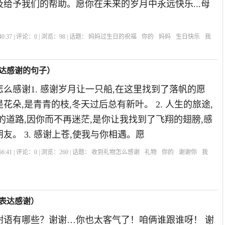
给予我们的帮助。愿你在未来的岁月中永远快乐...母
0:37 | 评论：
0
| 浏览：
98
| 话题：
妈妈过生日的祝福
你的
妈妈
生日快乐
我
达感谢的句子）
么感谢1. 感谢岁月让一只船,在这里找到了落帆的愿
花朵,是青青的枝,冬天过后总有新叶。 2. 人生的旅途,
的道路,因你而不再迷茫,是你让我找到了飞翔的翅膀,感
友。 3. 感谢上苍,使我与你相遇。愿
6:41 | 评论：
0
| 浏览：
260
| 话题：
收到礼物怎么感谢
礼物
你的
谢谢你
我
表达感谢）
谢语有哪些？谢谢…你也太客气了！咱俩谁跟谁呀！ 谢