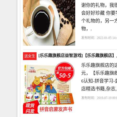
谢你的礼物，我
会好好珍藏 你
个礼物的，另一
物，.
发布时间：2022-01-05 14:4
喜欢
[乐乐趣旗舰店益智游戏]【乐乐趣旗舰店】
送女生
乐乐趣旗舰店的这
元，【乐乐趣旗舰店
6认知-拼音学习
店精选书籍,杂志
发布时间：2019-07-19 00:0
会
发声
小熊维尼