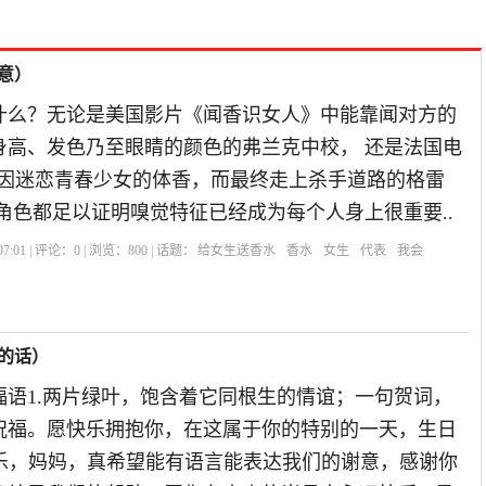
意）
什么？无论是美国影片《闻香识女人》中能靠闻对方的
身高、发色乃至眼睛的颜色的弗兰克中校， 还是法国电
e》中因迷恋青春少女的体香，而最终走上杀手道路的格雷
角色都足以证明嗅觉特征已经成为每个人身上很重要..
7:01 | 评论：
0
| 浏览：
800
| 话题：
给女生送香水
香水
女生
代表
我会
的话）
福语1.两片绿叶，饱含着它同根生的情谊；一句贺词，
祝福。愿快乐拥抱你，在这属于你的特别的一天，生日
快乐，妈妈，真希望能有语言能表达我们的谢意，感谢你