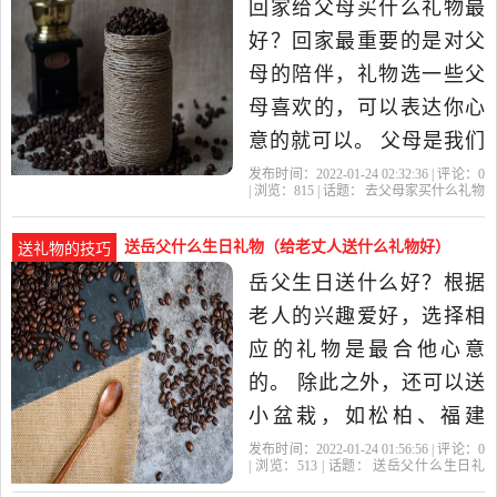
回家给父母买什么礼物最
要送全白或太过素雅的花
好？回家最重要的是对父
朵。推荐...给未来岳
母的陪伴，礼物选一些父
母喜欢的，可以表达你心
意的就可以。 父母是我们
存身的地，父母是我们头
发布时间：2022-01-24 02:32:36 | 评论：
0
| 浏览：
815
| 话题：
去父母家买什么礼物
顶的天。没有了这块地，
实用
父母
礼物
岳父
丈母
我们就没有了根基；没有
送岳父什么生日礼物（给老丈人送什么礼物好）
送礼物的技巧
了这方天，我们就陷入了
岳父生日送什么好？根据
黑暗。父母是我们旅途的
老人的兴趣爱好，选择相
驿站，父母是我们避风的
应的礼物是最合他心意
港湾。我们...
的。 除此之外，还可以送
小盆栽，如松柏、福建
茶；或者送一些长寿耐开
发布时间：2022-01-24 01:56:56 | 评论：
0
| 浏览：
513
| 话题：
送岳父什么生日礼
的花，如长寿花、报岁
物
岳父
生日礼物
礼物
有什么