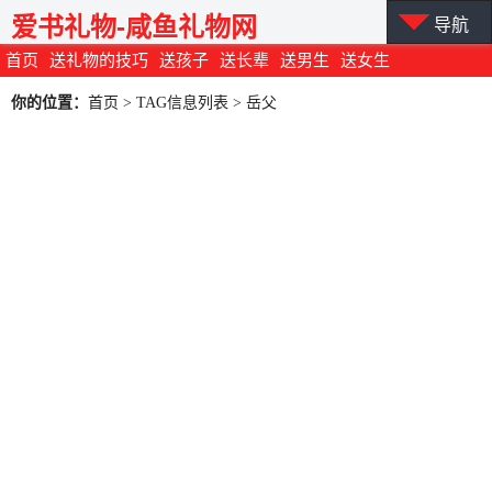
爱书礼物-咸鱼礼物网
导航
首页
送礼物的技巧
送孩子
送长辈
送男生
送女生
你的位置：
首页
> TAG信息列表 > 岳父