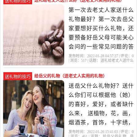
送礼给老丈人送什么好（送老丈人实用的礼物）
送礼物的技巧
枣泥，水果，蛋黄，莲蓉
第一次去老丈人家送什么
等等。你可以去当地各大
礼物最好？第一次去岳父
超市挑选，最好具有当地
家要想好买什么礼物，还
特色。 2，
要预备好岳父母可能关心
会问的一些常见问题的答
案。还要有点眼力，就是
发布时间：2022-01-28 04:57:27 | 评论：
0
| 浏览：
517
| 话题：
送礼给老丈人送什么
说眼睛里要有活，要尊敬
好
岳父
老丈人
岳母
老丈
老人，要让人看到你对女
给岳父的礼物（送老丈人实用的礼物）
送礼物的技巧
朋友很关心爱护。如果你
送岳父什么礼物好？送什
是富二代就简单了，直接
么你们可以根据他（她）
砸钱 给老丈人和岳母一张
的喜好，爱好，或者缺什
空白支票，告诉她
么来， 送植物，花，画，
烟酒茶，首饰，十字绣，
陶瓷类，购物卡，当地的
发布时间：2022-01-26 15:41:03 | 评论：
0
| 浏览：
461
| 话题：
给岳父的礼物
岳