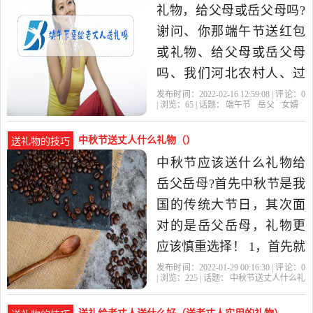
礼物，给父母或岳父母吗?
谢问、你那端午节送红包
或礼物、给父母或岳父母
吗、我们河北农村人、过
端午父母年岁在五六十岁
发布时间：2022-02-16 12:59:08 | 评论：
0
| 浏览：
65
| 话题：
端午节
岳父
女婿
自已包粽子、分给儿女们
吃现成
中秋节送丈人什么礼物（）
送礼物的技巧
中秋节应该送什么礼物给
岳父岳母?首先中秋节是我
国的传统大节日，其次面
对的是岳父岳母，礼物更
应该慎重选择！ 1，首先就
是月饼了。月饼也有很多
发布时间：2022-01-29 00:16:30 | 评论：
0
| 浏览：
225
| 话题：
中秋节送丈人什么礼
分类，广式，京式，苏式
物
中秋节
岳父
岳母
礼物
等等，馅料也分很多种，