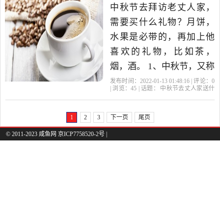
等等。你可以去当地各大
么）
中秋节去拜访老丈人家，
超市挑选，最好具有当地
需要买什么礼物？月饼，
特色。 2，
水果是必带的，再加上他
喜欢的礼物，比如茶，
烟，酒。 1、中秋节，又称
月夕、秋节、仲秋节、八
发布时间：2022-01-13 01:48:16 | 评论：
0
| 浏览：
45
| 话题：
中秋节去丈人家送什
月节、八月会、追月节、
么礼物
岳父
岳母
中秋节
礼物
玩月节、拜月节、女儿节
1
2
3
下一页
尾页
或团圆节，是流行于中国
© 2011-2023 咸鱼网 京ICP7758520-2号 |
众多民族与汉字文化圈诸
国的传统文化节日，时在
农历八月十五；因