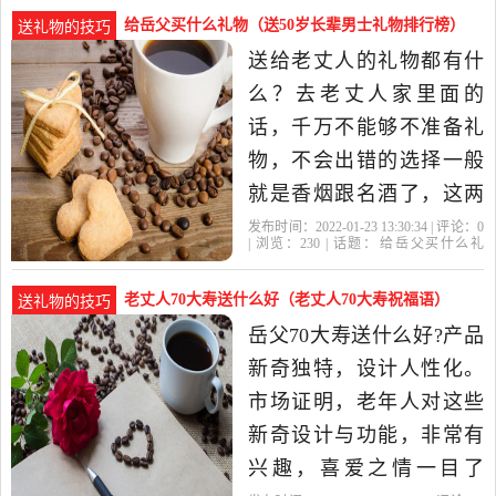
兰、万年青、常春藤等；
给岳父买什么礼物（送50岁长辈男士礼物排行榜）
送礼物的技巧
在颜色方面，尽量送喜
送给老丈人的礼物都有什
气、热闹的颜色花卉，不
么？去老丈人家里面的
要送全白或太过素雅的花
话，千万不能够不准备礼
朵。推荐...送岳父什
物，不会出错的选择一般
就是香烟跟名酒了，这两
个搭配在一起，送礼是倍
发布时间：2022-01-23 13:30:34 | 评论：
0
| 浏览：
230
| 话题：
给岳父买什么礼
有面子。即便对方父母不
物
岳父
岳母
礼物
老丈人
抽烟不喝酒，但是只要你
老丈人70大寿送什么好（老丈人70大寿祝福语）
送礼物的技巧
送了就会认为你很懂事。
岳父70大寿送什么好?产品
茶叶：很多老一辈的人都
新奇独特，设计人性化。
爱喝茶，喝茶不仅可以调
市场证明，老年人对这些
节心神，还能...第
新奇设计与功能，非常有
兴趣，喜爱之情一目了