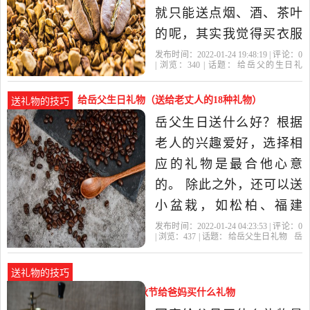
朵。推荐...岳父生日
就只能送点烟、酒、茶叶
的呢，其实我觉得买衣服
还是可以的，我觉得很多
发布时间：2022-01-24 19:48:19 | 评论：
0
| 浏览：
340
| 话题：
给岳父的生日礼
老人都喜欢的呢，还有看
物
岳父
生日礼物
礼物
喜欢
他们家缺啥子嘛，你觉得
给岳父生日礼物（送给老丈人的18种礼物）
送礼物的技巧
缺啥子就买点啥子三，最
岳父生日送什么好？根据
重要是心意，有时候不一
老人的兴趣爱好，选择相
定要创新，最重要的是心
应的礼物是最合他心意
意...给未来岳父
的。 除此之外，还可以送
小盆栽，如松柏、福建
茶；或者送一些长寿耐开
发布时间：2022-01-24 04:23:53 | 评论：
0
| 浏览：
437
| 话题：
给岳父生日礼物
岳
的花，如长寿花、报岁
父
礼物
生日礼物
有什么
兰、万年青、常春藤等；
送礼物的技巧
在颜色方面，尽量送喜
去父母家买什么礼物实用（中秋节给爸妈买什么礼物
气、热闹的颜色花卉，不
好）