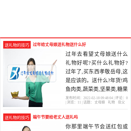
过年给丈母娘送礼物送什么好
送礼物的技巧
过年去看望丈母娘送什么
礼物好呢?买什么礼物好?
过年了,买东西孝敬岳母,这
是应该的。送什么?年货!鸡
鱼肉类,蔬菜类,坚果类,糖果
类,衣。今年过年，你给丈
发布时间：2022-02-18 09:48:04 | 评论：
0
| 浏览：
11
| 话题：
丈母娘
礼物
岳父
母娘买什么礼物?回家过
端午节要给老丈人送礼吗
送礼物的技巧
你那里端午节会送红包或