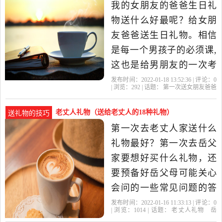
欢就行。看看岳父有什么
日）
我的女朋友的爸爸生日礼
喜好，有什么固定的习惯
物送什么好最呢？给女朋
没有，根据岳父...
友爸爸送生日礼物。相信
是每一个男孩子的必须课,
这也是给男朋友的一次考
验,第一次见面很重要,表现
发布时间：2022-01-18 13:52:36 | 评论：
0
| 浏览：
292
| 话题：
第一次送女朋友爸爸
好的话可以为其女朋友赢
生日礼物
女朋友
爸爸
岳父
生日礼
物
得面子和长辈对双方感情
老丈人礼物（送给老丈人的18种礼物）
送礼物的技巧
的肯定。初次登门,当然不
第一次去老丈人家送什么
能空着手而来。这送礼物
礼物最好？第一次去岳父
自然是很有技巧的,绝不是
家要想好买什么礼物，还
买的东西
要预备好岳父母可能关心
会问的一些常见问题的答
案。还要有点眼力，就是
发布时间：2022-01-16 11:33:13 | 评论：
0
| 浏览：
1014
| 话题：
老丈人礼物
岳
说眼睛里要有活，要尊敬
父
老丈人
老丈
礼物