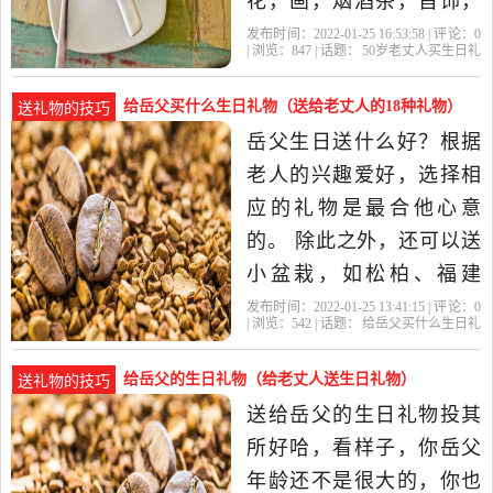
花，画，烟酒茶，首饰，
十字绣，陶瓷类，购物
发布时间：2022-01-25 16:53:58 | 评论：
0
| 浏览：
847
| 话题：
50岁老丈人买生日礼
卡，当地的土特产都可以
物
岳父
礼物
老丈人
生日礼物
这里我要说的是，不能送
给岳父买什么生日礼物（送给老丈人的18种礼物）
送礼物的技巧
什么 给你们提个醒，信者
岳父生日送什么好？根据
自信，不信就当笑话
老人的兴趣爱好，选择相
看。。多了解毕竟没坏
应的礼物是最合他心意
处。 1、不能送钟.
的。 除此之外，还可以送
小盆栽，如松柏、福建
茶；或者送一些长寿耐开
发布时间：2022-01-25 13:41:15 | 评论：
0
| 浏览：
542
| 话题：
给岳父买什么生日礼
的花，如长寿花、报岁
物
岳父
礼物
生日礼物
比较好
兰、万年青、常春藤等；
给岳父的生日礼物（给老丈人送生日礼物）
送礼物的技巧
在颜色方面，尽量送喜
送给岳父的生日礼物投其
气、热闹的颜色花卉，不
所好哈，看样子，你岳父
要送全白或太过素雅的花
年龄还不是很大的，你也