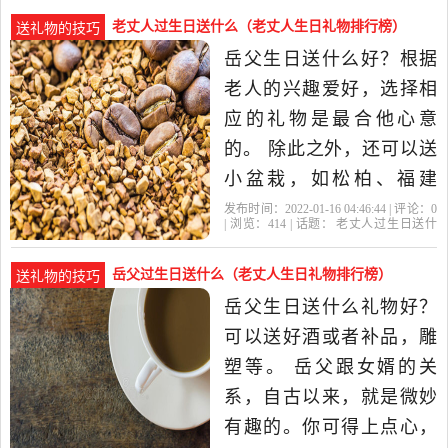
老人，要让人看到你对女
老丈人过生日送什么（老丈人生日礼物排行榜）
送礼物的技巧
朋友很关心爱护。如果你
岳父生日送什么好？根据
是富二代就简单了，直接
老人的兴趣爱好，选择相
砸钱 给老丈人和岳母一张
应的礼物是最合他心意
空白支票，告诉她
的。 除此之外，还可以送
小盆栽，如松柏、福建
茶；或者送一些长寿耐开
发布时间：2022-01-16 04:46:44 | 评论：
0
| 浏览：
414
| 话题：
老丈人过生日送什
的花，如长寿花、报岁
么
岳父
礼物
老丈人
平时
兰、万年青、常春藤等；
岳父过生日送什么（老丈人生日礼物排行榜）
送礼物的技巧
在颜色方面，尽量送喜
岳父生日送什么礼物好？
气、热闹的颜色花卉，不
可以送好酒或者补品，雕
要送全白或太过素雅的花
塑等。 岳父跟女婿的关
朵。推荐...老丈人过
系，自古以来，就是微妙
有趣的。你可得上点心，