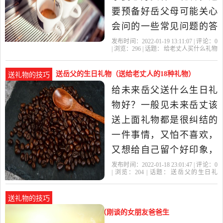
要预备好岳父母可能关心
会问的一些常见问题的答
案。还要有点眼力，就是
发布时间：2022-01-19 13:11:07 | 评论：
0
| 浏览：
296
| 话题：
给老丈人买什么礼物
说眼睛里要有活，要尊敬
好
岳父
岳母
老丈
老丈人
老人，要让人看到你对女
送岳父的生日礼物（送给老丈人的18种礼物）
送礼物的技巧
朋友很关心爱护。如果你
给未来岳父送什么生日礼
是富二代就简单了，直接
物好？一般见未来岳丈该
砸钱 给老丈人和岳母一张
送上面礼物都是很纠结的
空白支票，告诉她
一件事情，又怕不喜欢，
又想给自己留个好印象，
还是送的实用的比较好，
发布时间：2022-01-18 23:01:47 | 评论：
0
| 浏览：
204
| 话题：
送岳父的生日礼
毛衣了，皮鞋，还有血压
物
岳父
生日礼物
喜欢
礼物
仪、按摩椅、豆浆机啥
送礼物的技巧
的，一片心意只要老人喜
第一次送女朋友爸爸生日礼物（刚谈的女朋友爸爸生