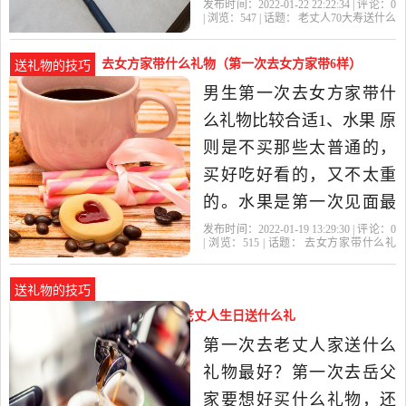
然，年轻人也表现出极大
发布时间：2022-01-22 22:22:34 | 评论：
0
| 浏览：
547
| 话题：
老丈人70大寿送什么
兴趣和认同感，这些产品
好
大寿
礼物
老人
岳父
对抓住顾客眼光，留住顾
去女方家带什么礼物（第一次去女方家带6样）
送礼物的技巧
客脚步，屡见功效。 价格
男生第一次去女方家带什
合理，质量上乘。老人用
么礼物比较合适1、水果 原
品的消费特点，一是价格
则是不买那些太普通的，
要合...老岳
买好吃好看的，又不太重
的。水果是第一次见面最
稳妥的选择，就是说你拿
发布时间：2022-01-19 13:29:30 | 评论：
0
| 浏览：
515
| 话题：
去女方家带什么礼
不准要买什么的时候，或
物
礼物
方家
女方
岳父
者这次见面是家庭式的，
送礼物的技巧
那么买水果不会惊艳，但
给老丈人买什么礼物好（未来老丈人生日送什么礼
绝不失礼。 2、保健品类
物）
第一次去老丈人家送什么
这类也是送长辈很不错的
礼物最好？第一次去岳父
选择，一般
家要想好买什么礼物，还