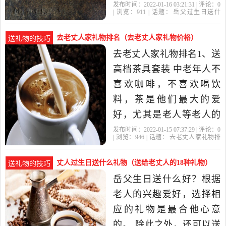
得精心给你岳父备点礼
发布时间：2022-01-16 03:21:31 | 评论：
0
| 浏览：
911
| 话题：
岳父过生日送什
物。本人建议，给老泰山
么
岳父
礼物
刺绣
礼品店
送寿礼，最好是隆重些。
去老丈人家礼物排名（去老丈人家礼物价格）
送礼物的技巧
选刺绣；选手工刺绣。图
去老丈人家礼物排名1、送
案是关于贺寿的画、字
高档茶具套装 中老年人不
等。然后一定要到专业礼
喜欢咖啡，不喜欢喝饮
品店。让人...岳父
料，茶是他们最大的爱
好，尤其是老人等老人的
年龄，每天喝一杯芬芳的
发布时间：2022-01-15 07:37:29 | 评论：
0
| 浏览：
946
| 话题：
去老丈人家礼物排
茶也是一种快乐的享受。
名
老丈
岳父
岳母
糕点
俗话说，一杯好茶，送一
丈人过生日送什么礼物（送给老丈人的18种礼物）
送礼物的技巧
位老太婆一个高档的紫砂
岳父生日送什么好？根据
杯，用来喝茶不仅有味
老人的兴趣爱好，选择相
道，而且有很多脸蛋。 2、
应的礼物是最合他心意
家用...去老丈
的。 除此之外，还可以送