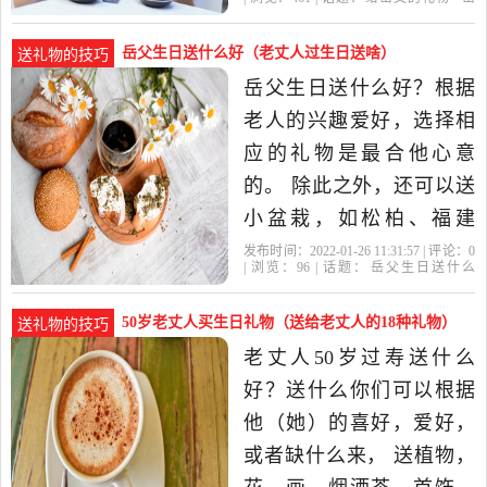
土特产都可以 这里我要说
父
岳母
礼物
老丈人
的是，不能送什么 给你们
岳父生日送什么好（老丈人过生日送啥）
送礼物的技巧
提个醒，信者自信，不信
岳父生日送什么好？根据
就当笑话看。。多了解毕
老人的兴趣爱好，选择相
竟没坏处。 1、不能送钟...
应的礼物是最合他心意
送给
的。 除此之外，还可以送
小盆栽，如松柏、福建
茶；或者送一些长寿耐开
发布时间：2022-01-26 11:31:57 | 评论：
0
| 浏览：
96
| 话题：
岳父生日送什么
的花，如长寿花、报岁
好
岳父
礼物
根据
生日礼物
兰、万年青、常春藤等；
50岁老丈人买生日礼物（送给老丈人的18种礼物）
送礼物的技巧
在颜色方面，尽量送喜
老丈人50岁过寿送什么
气、热闹的颜色花卉，不
好？送什么你们可以根据
要送全白或太过素雅的花
他（她）的喜好，爱好，
朵。推荐...岳父60
或者缺什么来， 送植物，