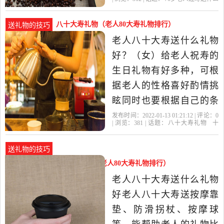
为七十岁的老人大有了子
礼物
老人
礼物
寿星
外公
嗣和侄亲等晚辈，所以老
八十大寿礼物（老人80大寿礼物排行）
送礼物的技巧
人的生日往往会收到很多
老人八十大寿送什么礼物
寿礼。而礼物的种类也是
好？（女）给老人祝寿的
各式各样，那么在女性老
生日礼物有好多种，可根
人70大寿
据老人的性格喜好酌情挑
眩同时也要根据自己的条
件 一、传统寿品类 1、寿
发布时间：2022-01-13 01:21:12 | 评论：
0
| 浏览：
381
| 话题：
八十大寿礼物
十
幛：用大幅或整幅布帛题
大
老人
礼物
寿星
以吉语贺辞，一般有中堂
送礼物的技巧
大小，多为金色、红色 2、
老人八十大寿送什么礼物好（老人80大寿礼物排行）
寿联：祝寿用的对联 3、寿
老人八十大寿送什么礼物
桃：有的用鲜桃，多数是
好老人八十大寿送按摩靠
用面粉
垫、防滑拐杖、按摩球