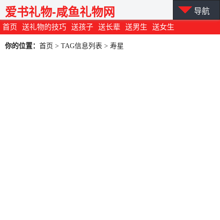
爱书礼物-咸鱼礼物网
导航
首页
送礼物的技巧
送孩子
送长辈
送男生
送女生
你的位置：
首页
> TAG信息列表 > 寿星