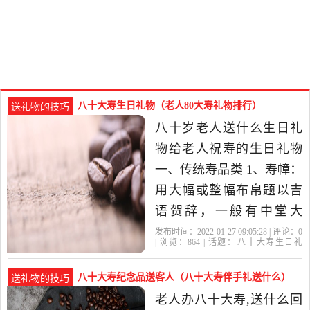
八十大寿生日礼物（老人80大寿礼物排行）
送礼物的技巧
八十岁老人送什么生日礼
物给老人祝寿的生日礼物
一、传统寿品类 1、寿幛：
用大幅或整幅布帛题以吉
语贺辞，一般有中堂大
小，多为金色、红色 2、寿
发布时间：2022-01-27 09:05:28 | 评论：
0
| 浏览：
864
| 话题：
八十大寿生日礼
联：祝寿用的对联 3、寿
物
十大
礼物
老人
寿星
桃：有的用鲜桃，多数是
八十大寿纪念品送客人（八十大寿伴手礼送什么）
送礼物的技巧
用面粉制成 4、寿酒：祝寿
老人办八十大寿,送什么回