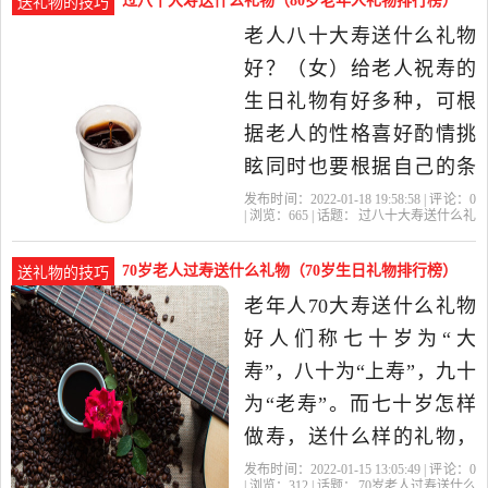
过八十大寿送什么礼物（80岁老年人礼物排行榜）
送礼物的技巧
大小，多为金色、红色 2、
老人八十大寿送什么礼物
寿联：祝寿用的对联 3、寿
好？（女）给老人祝寿的
桃：有的用鲜桃，多数是
生日礼物有好多种，可根
用面粉
据老人的性格喜好酌情挑
眩同时也要根据自己的条
件 一、传统寿品类 1、寿
发布时间：2022-01-18 19:58:58 | 评论：
0
| 浏览：
665
| 话题：
过八十大寿送什么礼
幛：用大幅或整幅布帛题
物
十大
老人
礼物
寿星
以吉语贺辞，一般有中堂
70岁老人过寿送什么礼物（70岁生日礼物排行榜）
送礼物的技巧
大小，多为金色、红色 2、
老年人70大寿送什么礼物
寿联：祝寿用的对联 3、寿
好人们称七十岁为“大
桃：有的用鲜桃，多数是
寿”，八十为“上寿”，九十
用面粉
为“老寿”。而七十岁怎样
做寿，送什么样的礼物，
其中蕴藏很大的学问。 因
发布时间：2022-01-15 13:05:49 | 评论：
0
| 浏览：
312
| 话题：
70岁老人过寿送什么