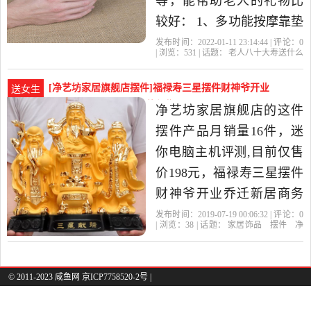
等，能帮助老人的礼物比
较好： 1、多功能按摩靠垫
老年人都很浅眠，睡眠质
发布时间：2022-01-11 23:14:44 | 评论：
0
| 浏览：
531
| 话题：
老人八十大寿送什么
量都不高，甚至经常会出
礼物好
十大
老人
礼物
寿星
现浑身酸痛的现象。这款
[净艺坊家居旗舰店摆件]福禄寿三星摆件财神爷开业
送女生
多功能按摩靠垫，可以进
乔迁新居商务月销量16件仅售198元
净艺坊家居旗舰店的这件
行全方位的身体按摩，好
摆件产品月销量16件，迷
比一名技艺高超的按摩
你电脑主机评测,目前仅售
师。 2、加..
价198元，福禄寿三星摆件
财神爷开业乔迁新居商务
礼品客厅电视柜工艺装饰
发布时间：2019-07-19 00:06:32 | 评论：
0
| 浏览：
38
| 话题：
家居饰品
摆件
净
品是2019年净艺坊家居旗
艺坊家居旗舰店
三星
沙金
寿星
舰店精选家居饰品当中性
价比很高的摆件，由广东
© 2011-2023 咸鱼网 京ICP7758520-2号 |
深圳发货。