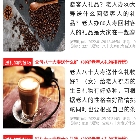
时用酒 5、寿面：寿面要长
赠客人礼品？老人办80大
3尺，每束须百根以上，
寿送什么回赞客人的礼
品？老人办80大寿回村客
人的礼品是大家在一起高
兴的。吃一顿也因为大家
发布时间：2022-01-26 18:46:54 | 评论：
0
| 浏览：
227
| 话题：
八十大寿纪念品送客
就是完为老人祝寿的，不
人
十大
老人
寿星
纪念品
用什么回赠礼品。80岁老
父母八十大寿送什么好（80岁老年人礼物排行榜）
送礼物的技巧
人过生日应该打发客人点
老人八十大寿送什么礼物
什么纪念品？可以送一些
好？（女）给老人祝寿的
比较实用的纪念品，也可
生日礼物有好多种，可根
以送一些自己
据老人的性格喜好酌情挑
眩同时也要根据自己的条
件 一、传统寿品类 1、寿
发布时间：2022-01-25 07:31:03 | 评论：
0
| 浏览：
818
| 话题：
父母八十大寿送什么
幛：用大幅或整幅布帛题
好
十大
老人
礼物
寿星
以吉语贺辞，一般有中堂