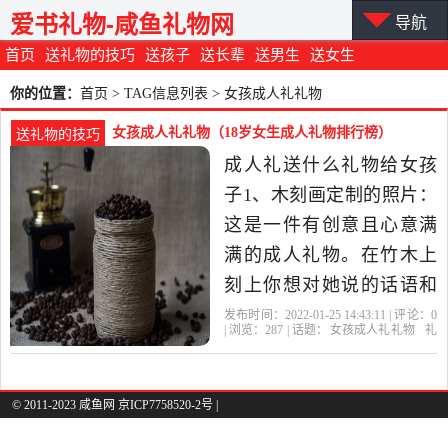
爱书礼物-咸鱼礼物网
导航
首页
送礼物的技巧
送孩子
送长辈
送男生
送女生
你的位置：
首页
> TAG信息列表 > 女孩成人礼礼物
女孩成人礼礼物（18岁女生成人礼物排行榜）
送礼物的技巧
成人礼送什么礼物给女孩
子1、木刻画定制的照片：
这是一件有创意且心意满
满的成人礼物。在竹木上
刻上你想对她说的话语和
祝福，多年之后拿出来
发布时间：2022-01-25 14:43:11 | 评论：
0
| 浏览：
287
| 话题：
女孩成人礼礼物
礼
看，记忆犹新。 2、定制手
物
首饰
成人礼
女生
表：如果您是长辈或者闺
蜜 ，可以送她块手表。时
© 2011-2023 咸鱼网 京ICP7758520-2号 |
间是最好的陪伴，让她时