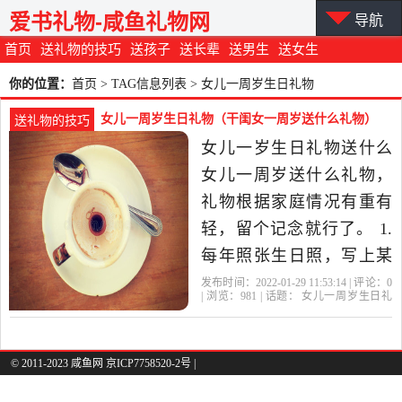
爱书礼物-咸鱼礼物网
导航
首页
送礼物的技巧
送孩子
送长辈
送男生
送女生
你的位置：
首页
> TAG信息列表 > 女儿一周岁生日礼物
女儿一周岁生日礼物（干闺女一周岁送什么礼物）
送礼物的技巧
女儿一岁生日礼物送什么
女儿一周岁送什么礼物，
礼物根据家庭情况有重有
轻，留个记念就行了。 1.
每年照张生日照，写上某
年某月留念，给孩子买个
发布时间：2022-01-29 11:53:14 | 评论：
0
| 浏览：
981
| 话题：
女儿一周岁生日礼
蛋糕一家人点上生日蜡烛
物
孩子
生日礼物
玩具
生日
和孩子一起高高兴兴唱着
祝你生日快乐，合影拍照
© 2011-2023 咸鱼网 京ICP7758520-2号 |
留着记念比什么都好。 2．