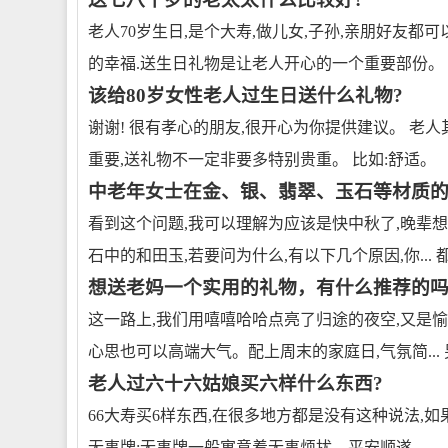
老人70岁生日,是个大寿,做儿女,子孙,亲朋好友
的幸福.送生日礼物是让老人开心的一个重要部份。
该给80岁女性老人过生日送什么礼物?
谢谢! 很有孝心的朋友,很开心为你提供建议。 老
重要,送礼物不一定非要多特别贵重。 比如:舒适。
中老年女士在金、银、翡翠、玉石等材质的
看到这个问题,我可以理解为应该是快中秋了,晚辈
石中的和田玉,若要问为什么,有以下几个原因,你... 
想送老妈一个实用的礼物，有什么推荐的吗
这一路上,我们用嘻嘻哈哈点亮了归途的夜空,又是愉
心思也可以高端大气。配上周末的家庭日,气氛简...
老人过六十六姑娘买六样什么东西?
66大寿买6样东西,在很多地方都是没有这种说法,如
无事牌:无事牌一般寓意着无事烦扰、平安顺遂,...