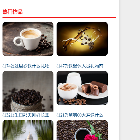
热门饰品
(1742)过周岁送什么礼物
(1477)送退休人员礼物前
好（1岁宝宝礼物排行榜）
十件排名（工会退休纪念
品范围）
(1321)生日那天刚好长辈
(1217)舅舅60大寿送什么
去世（父亲在我生日去世
礼物（舅舅60岁十大最佳
意味着）
礼物排行榜）