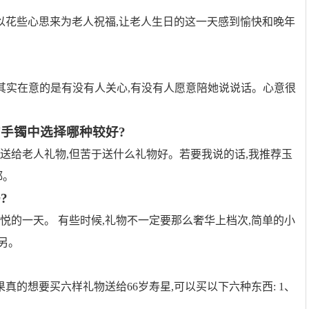
都可以花些心思来为老人祝福,让老人生日的这一天感到愉快和晚年
人其实在意的是有没有人关心,有没有人愿意陪她说说话。心意很
手镯中选择哪种较好?
想送给老人礼物,但苦于送什么礼物好。若要我说的话,我推荐玉
都。
?
悦的一天。 有些时候,礼物不一定要那么奢华上档次,简单的小
 另。
果真的想要买六样礼物送给66岁寿星,可以买以下六种东西: 1、