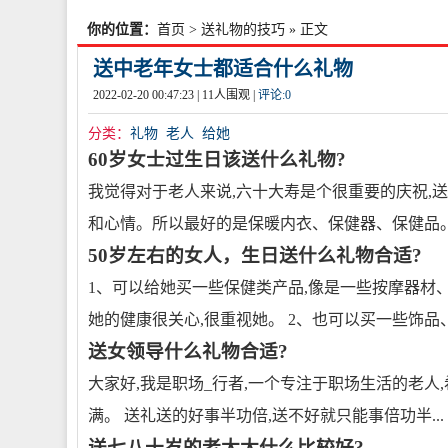
你的位置：
首页
>
送礼物的技巧
» 正文
送中老年女士都适合什么礼物
2022-02-20 00:47:23 |
11
人围观 |
评论:
0
分类：
礼物
老人
给她
60岁女士过生日该送什么礼物?
我觉得对于老人来说,六十大寿是个很重要的庆祝,
和心情。所以最好的是保暖内衣、保健器、保健品
50岁左右的女人，生日送什么礼物合适?
1、可以给她买一些保健类产品,像是一些按摩器材
她的健康很关心,很重视她。 2、也可以买一些饰品
送女领导什么礼物合适?
大家好,我是职场_行者,一个专注于职场生活的老人
满。 送礼送的好事半功倍,送不好就只能事倍功半...
送七八十岁的老太太什么比较好?