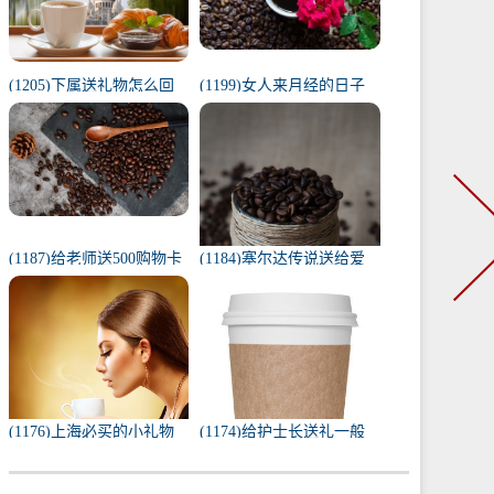
(1205)下属送礼物怎么回
(1199)女人来月经的日子
复（下属给我送礼我该如
代表什么（1一31日月经代
何回复）
表心情）
(1187)给老师送500购物卡
(1184)塞尔达传说送给爱
少吗（给老师送500还是
人的礼物（塞尔达茨琪米
1000）
任务100只蚱蜢）
(1176)上海必买的小礼物
(1174)给护士长送礼一般
（去上海必带的纪念品）
送什么合适（送护士长最
实用的东西）