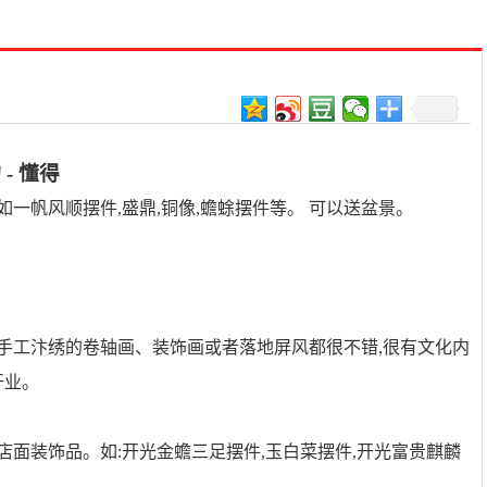
- 懂得
一帆风顺摆件,盛鼎,铜像,蟾蜍摆件等。 可以送盆景。
手工汴绣的卷轴画、装饰画或者落地屏风都很不错,很有文化内
开业。
店面装饰品。如:开光金蟾三足摆件,玉白菜摆件,开光富贵麒麟