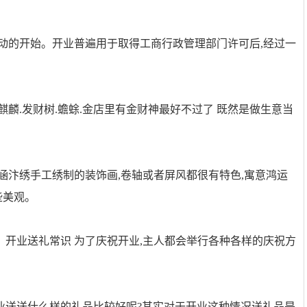
活动的开始。开业普遍用于取得工商行政管理部门许可后,经过一
麟.发财树.蟾蜍.金店里有金财神最好不过了 既然是做生意当
。
涵汴绣手工绣制的装饰画,卷轴或者屏风都很有特色,寓意鸿运
些美观。
二、开业送礼常识 为了庆祝开业,主人都会举行各种各样的庆祝方
业送送什么样的礼品比较好呢?其实对于开业这种情况送礼品是