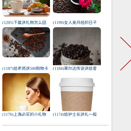
(1205)下属送礼物怎么回
(1199)女人来月经的日子
复（下属给我送礼我该如
代表什么（1一31日月经代
何回复）
表心情）
(1187)给老师送500购物卡
(1184)塞尔达传说送给爱
少吗（给老师送500还是
人的礼物（塞尔达茨琪米
1000）
任务100只蚱蜢）
(1176)上海必买的小礼物
(1174)给护士长送礼一般
（去上海必带的纪念品）
送什么合适（送护士长最
实用的东西）