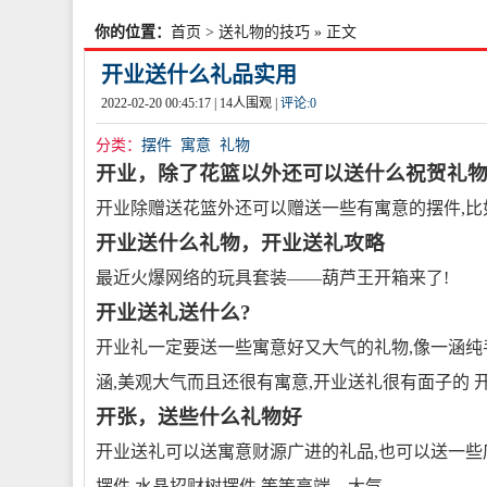
你的位置：
首页
>
送礼物的技巧
» 正文
开业送什么礼品实用
2022-02-20 00:45:17 |
14
人围观 |
评论:
0
分类：
摆件
寓意
礼物
开业，除了花篮以外还可以送什么祝贺礼物 
开业除赠送花篮外还可以赠送一些有寓意的摆件,比如
开业送什么礼物，开业送礼攻略
最近火爆网络的玩具套装——葫芦王开箱来了!
开业送礼送什么?
开业礼一定要送一些寓意好又大气的礼物,像一涵纯
涵,美观大气而且还很有寓意,开业送礼很有面子的 
开张，送些什么礼物好
开业送礼可以送寓意财源广进的礼品,也可以送一些
摆件,水晶招财树摆件,等等高端、大气、。