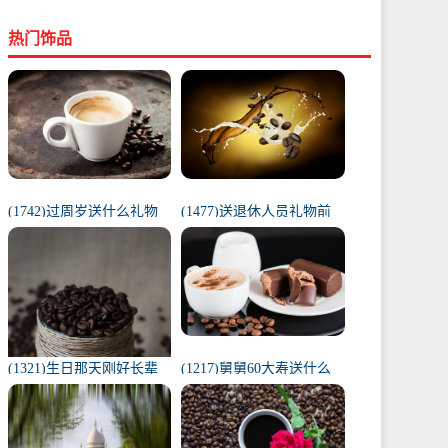
热门饰品
(1742)过周岁送什么礼物
(1477)送退休人员礼物前
好（1岁宝宝礼物排行榜）
十件排名（工会退休纪念
品范围）
(1321)生日那天刚好长辈
(1217)舅舅60大寿送什么
去世（父亲在我生日去世
礼物（舅舅60岁十大最佳
意味着）
礼物排行榜）