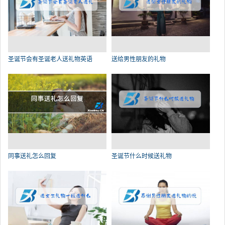
圣诞节会有圣诞老人送礼物英语
送给男性朋友的礼物
同事送礼怎么回复
圣诞节什么时候送礼物