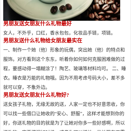
男朋友送女朋友什么礼物最好
女人，不外乎，口红，香水包包，化妆品手链，项链。
男朋友送什么礼物给女朋友最实在
一、制作一个她（他）形象的玩偶，突出她（他）的特点和
服饰。对方看到这个东东，听着你如何如何克服困难做的过
程，要感动得一塌糊涂了！陶艺、玻璃等材料均可。 二、睡
衣。睡衣是万能的礼物哦。因为不用考虑号码大小，差不多
就可以穿，不象外边。
男朋友送女朋友什么礼物好?
送女孩子礼物，无缘无故的送，人家一定也不好意思收，你
可以找一些借口让她收的“安心、舒服”，这样才能想到你的
好，你送礼物的目的就是为了让她对你多一些好感啊，所以