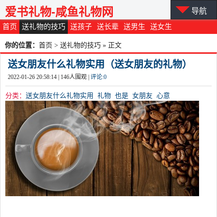
爱书礼物-咸鱼礼物网
导航
首页
送礼物的技巧
送孩子
送长辈
送男生
送女生
你的位置：
首页
>
送礼物的技巧
» 正文
送女朋友什么礼物实用（送女朋友的礼物）
2022-01-26 20:58:14 |
146
人围观 |
评论:
0
分类：
送女朋友什么礼物实用
礼物
也是
女朋友
心意