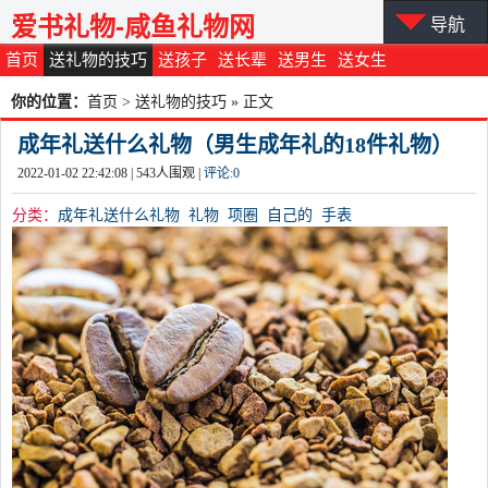
爱书礼物-咸鱼礼物网
导航
首页
送礼物的技巧
送孩子
送长辈
送男生
送女生
你的位置：
首页
>
送礼物的技巧
» 正文
成年礼送什么礼物（男生成年礼的18件礼物）
2022-01-02 22:42:08 |
543
人围观 |
评论:
0
分类：
成年礼送什么礼物
礼物
项圈
自己的
手表