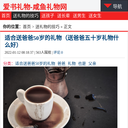
爱书礼物-咸鱼礼物网
导航
首页
送礼物的技巧
送孩子
送长辈
送男生
送女生
你的位置：
首页
>
送礼物的技巧
» 正文
适合送爸爸50岁的礼物（送爸爸五十岁礼物什
么好）
2022-01-12 08:18:37 |
563
人围观 |
评论:
0
分类：
适合送爸爸50岁的礼物
爸爸
礼物
也是
父亲